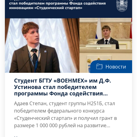
Новости
Студент БГТУ «ВОЕНМЕХ» им Д.Ф.
Устинова стал победителем
программы Фонда содействия
инновациям «Студенческий
Адаев Степан,
студент группы Н251Б, стал
стартап»
победителем федерального конкурса
«Студенческий стартап» и получил грант в
размере
1 000 000 рублей
на развитие
собственного проекта.
Научный руководитель – старший