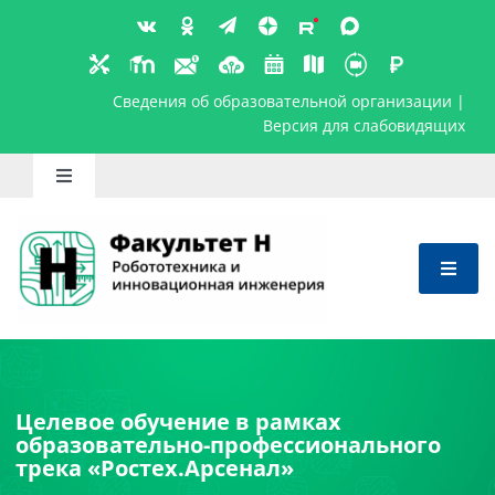
Skip
to
content
Сведения об образовательной организ
Версия для слабов
Toggle
Navigation
Школьникам
Абитуриентам
Студентам
Преподавателям
Целевое обучение в рамках
образовательно-профессионального