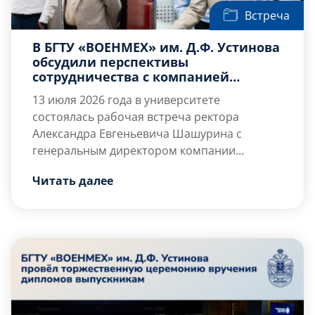
Встреча
В БГТУ «ВОЕНМЕХ» им. Д.Ф. Устинова
обсудили перспективы
сотрудничества с компанией
«Ростсельмаш»
13 июля 2026 года в университете
состоялась рабочая встреча ректора
Александра Евгеньевича Шашурина
с
генеральным директором компании
«Ростсельмаш», выпускником Военмеха
В ходе деловой встречи стороны обсудили
Читать далее
Александром Михайловичем Виноградовым
перспективы дальнейшего сотрудничества в
.
Мероприятие было посвящено развитию
области подготовки инженерных кадров и
взаимодействия вуза с индустриальным
реализации совместных научно-технических
партнером.
проектов. Особое внимание было уделено
вопросам […]