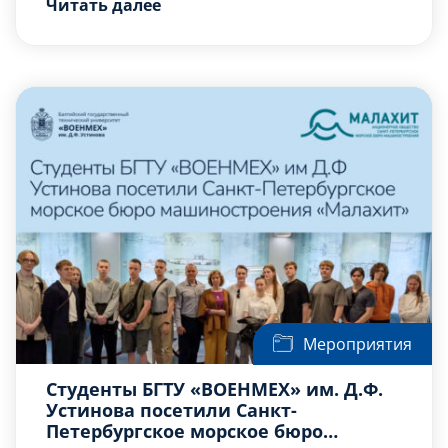
Читать далее
преподаватель кафедры Н2
Гульнара
Ахмановна Наурусова
.
Год выпуска: 1973 г.
Проект представляет собой
интеллектуальную образовательную
платформу для подготовки к ОГЭ […]
Мероприятия
Студенты БГТУ «ВОЕНМЕХ» им. Д.Ф.
Устинова посетили Санкт-
Петербургское морское бюро