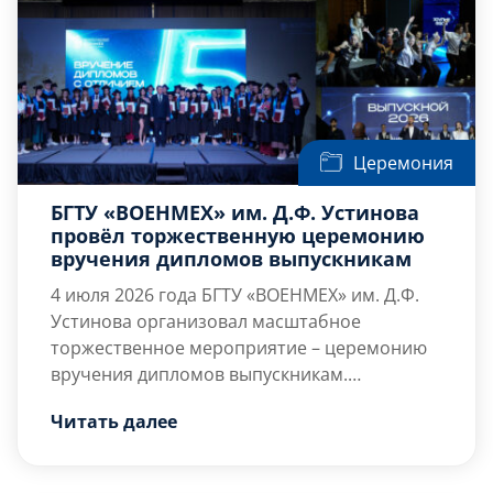
Церемония
БГТУ «ВОЕНМЕХ» им. Д.Ф. Устинова
провёл торжественную церемонию
вручения дипломов выпускникам
4 июля 2026 года
БГТУ «ВОЕНМЕХ» им. Д.Ф.
Устинова организовал масштабное
торжественное мероприятие – церемонию
вручения дипломов выпускникам.
Традиционно церемония собрала
Разделить радость момента с выпускниками
Читать далее
выпускников всех факультетов и
собрались почётные гости, руководство и
образовательных подразделений вуза.
преподаватели […]
Яркое событие, знаменующее завершение