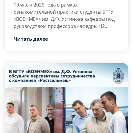
машиностроения «Малахит»
10 июля 2026 года в рамках
ознакомительной практики студенты БГТУ
«ВОЕНМЕХ» им. Д.Ф. Устинова кафедры под
руководством профессора кафедры Н2
«Программная инженерия и
Студенты познакомились с историей
Читать далее
интеллектуальные системы» М.С. Смирновой
предприятия, […]
посетили Санкт-Петербургское морское
бюро машиностроения «Малахит» — одно
из ведущих российских конструкторских
бюро в области проектирования морской
техники, включая суда с атомными
энергетическими установками.