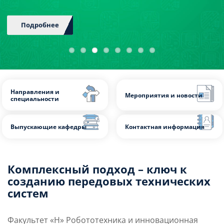
трека «Ростех.Арсенал»
Слушателям
Партнерам
НИОКР
Подробнее
Направления и
Мероприятия и нов
специальности
Комплексный подход – ключ к
созданию передовых технических
Выпускающие кафедры
Контактная информ
систем
Факультет «Н» Робототехника и инновационная