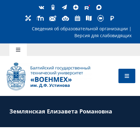
Skip
to
content
Сведения об образовательной организ
Версия для слабов
Toggle
Navigation
Школьникам
Абитуриентам
Студентам
Землянская Елизавета Романовна
Преподавателям