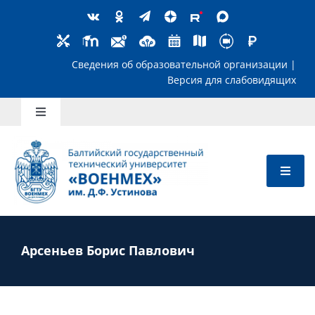
Skip
to
content
Сведения об образовательной организ
Версия для слабов
Toggle
Navigation
Школьникам
Абитуриентам
Студентам
Арсеньев Борис Павлович
Преподавателям