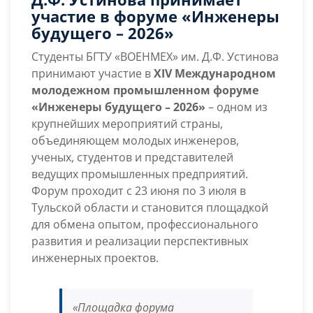
БГТУ
участие в форуме «Инженеры
«ВОЕНМЕХ»
будущего – 2026»
им.
Д.Ф.
Студенты БГТУ «ВОЕНМЕХ» им. Д.Ф. Устинова
Устинова
принимают участие в
XIV Международном
принимает
молодежном промышленном форуме
участие
«Инженеры будущего – 2026»
– одном из
в
крупнейших мероприятий страны,
форуме
объединяющем молодых инженеров,
«Инженеры
ученых, студентов и представителей
будущего
ведущих промышленных предприятий.
–
Форум проходит с 23 июня по 3 июля в
2026»
Тульской области и становится площадкой
для обмена опытом, профессионального
развития и реализации перспективных
инженерных проектов.
«Площадка форума