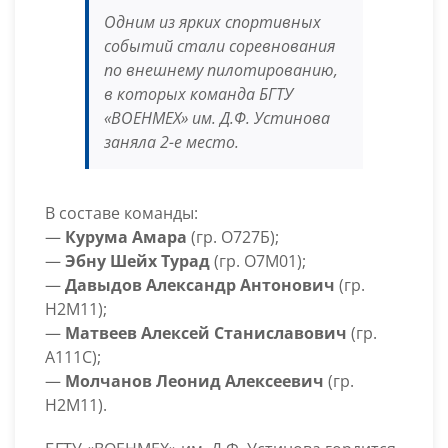
Одним из ярких спортивных
событий стали соревнования
по внешнему пилотированию,
в которых команда БГТУ
«ВОЕНМЕХ» им. Д.Ф. Устинова
заняла 2-е место.
В составе команды:
—
Курума Амара
(гр. О727Б);
—
Эбну Шейх Турад
(гр. О7М01);
—
Давыдов Александр Антонович
(гр.
Н2М11);
—
Матвеев Алексей Станиславович
(гр.
А111С);
—
Молчанов Леонид Алексеевич
(гр.
Н2М11).