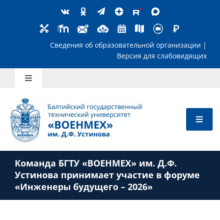
Skip
to
content
Сведения об образовательной организ
Версия для слабов
Toggle
Navigation
Школьникам
Абитуриентам
Команда БГТУ «ВОЕНМЕХ» им. Д.Ф.
Студентам
Устинова принимает участие в форуме
«Инженеры будущего – 2026»
Преподавателям