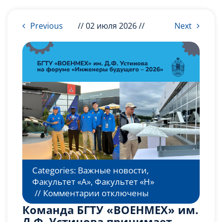
Слушателям
Previous
// 02 июля 2026 //
Next
Партнерам
НИОКР
Categories:
Важные новости
,
Факультет «А»
,
Факультет «Н»
к
//
Комментарии
отключены
записи
Команда БГТУ «ВОЕНМЕХ» им.
Команда
Д.Ф. Устинова принимает