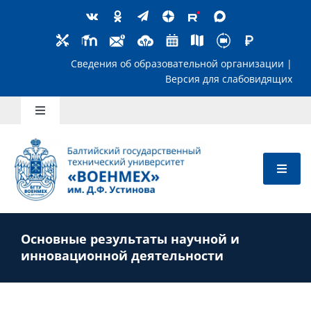
Skip
to
content
Сведения об образовательной организ
Версия для слабов
Toggle
Navigation
Школьникам
Абитуриентам
Основные результаты научной и
Студентам
инновационной деятельности
Преподавателям