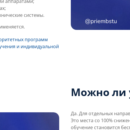
ми аппаратами;
ах;
хнические системы.
рименяется.
иоритетных программ
учения и индивидуальной
Можно ли 
Да. Для отдельных напра
Это места со 100% сниже
обучение становится бес