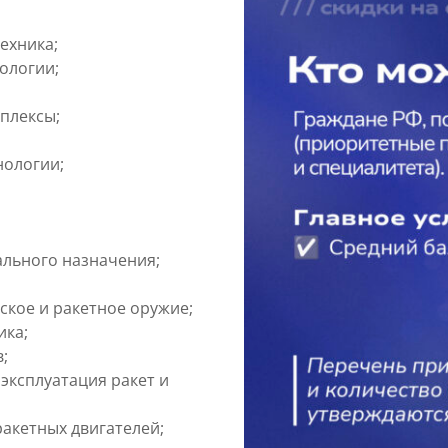
ехника;
ологии;
плексы;
нологии;
ального назначения;
ское и ракетное оружие;
ика;
;
 эксплуатация ракет и
ракетных двигателей;