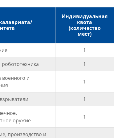
Индивидуальная
калавриата/
квота
итета
(количество
мест)
ние
1
и робототехника
1
а военного и
1
ния
 взрыватели
1
шечное,
1
етное оружие
ие, производство и