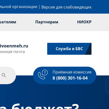
ельной организации
|
Версия для слабовидящих
шателям
Партнерам
НИОКР
@voenmeh.ru
Служба в БВС
ронная почта
Приёмная комиссия
одежная политика
Спорт
Услуги
8 (800) 301-16-04
а бюджет?