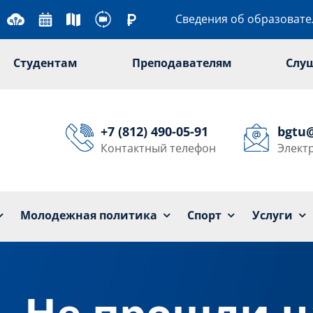
Сведения об образоват
Студентам
Преподавателям
Слу
+7 (812) 490-05-91
bgtu
Контактный телефон
Элект
Университет
Образование
Наука
Мол
Молодежная политика
Спорт
Услуги
Не прошли н