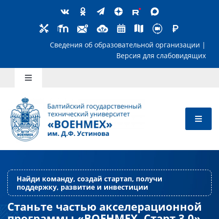
Skip
to
content
Сведения об образовательной организ
Версия для слабов
Toggle
Navigation
Школьникам
Абитуриентам
Студентам
Найди команду, создай стартап, получи
Преподавателям
Станьте частью акселерационной
поддержку, развитие и инвестиции
программы «ВОЕНМЕХ. Старт 3.0»