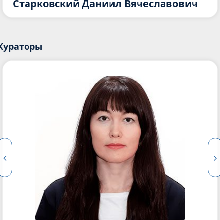
Старковский Даниил Вячеславович
Кураторы