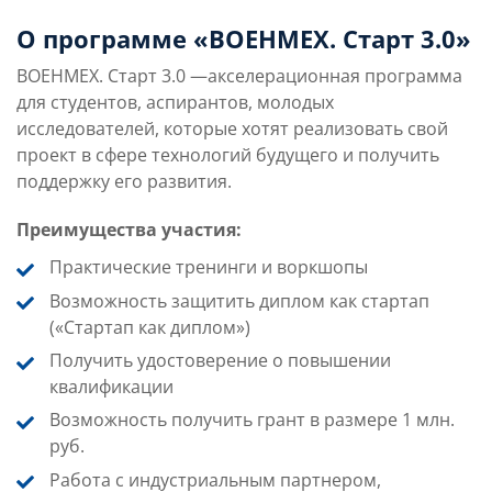
Расписание по датам и
Эксперты и трекеры
О программе «ВОЕНМЕХ. Старт 3.0»
этапам
ВОЕНМЕХ. Старт 3.0 —акселерационная программа
для студентов, аспирантов, молодых
Результаты и возможности
Контактная информ
исследователей, которые хотят реализовать свой
проект в сфере технологий будущего и получить
поддержку его развития.
Преимущества участия:
Практические тренинги и воркшопы
Возможность защитить диплом как стартап
(«Стартап как диплом»)
Получить удостоверение о повышении
квалификации
Возможность получить грант в размере 1 млн.
руб.
Работа с индустриальным партнером,