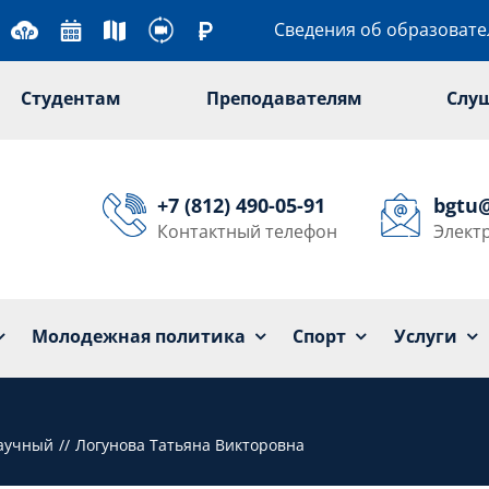
Сведения об образоват
Студентам
Преподавателям
Слу
+7 (812) 490-05-91
bgtu
Контактный телефон
Элект
Университет
Образование
Наука
Мол
Молодежная политика
Спорт
Услуги
научный
Логунова Татьяна Викторовна