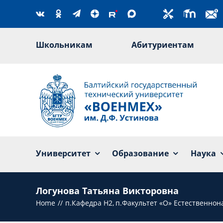
Skip
to
content
Школьникам
Абитуриентам
Университет
Образование
Наука
Логунова Татьяна Викторовна
Home
п.Кафедра Н2
п.Факультет «О» Естественно