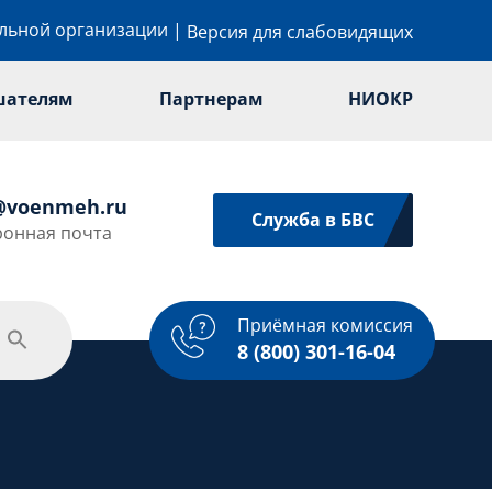
ельной организации
|
Версия для слабовидящих
шателям
Партнерам
НИОКР
@voenmeh.ru
Служба в БВС
ронная почта
Приёмная комиссия
одежная политика
Спорт
Услуги
8 (800) 301-16-04