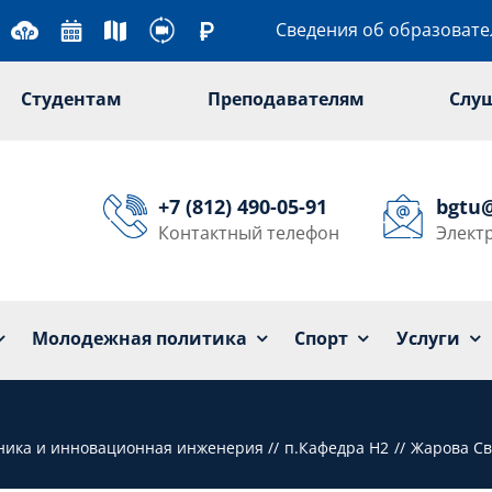
Сведения об образоват
Студентам
Преподавателям
Слу
+7 (812) 490-05-91
bgtu
Контактный телефон
Элект
Университет
Образование
Наука
Мол
Молодежная политика
Спорт
Услуги
хника и инновационная инженерия
п.Кафедра Н2
Жарова Св