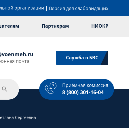
ельной организации
|
Версия для слабовидящих
шателям
Партнерам
НИОКР
@voenmeh.ru
Служба в БВС
ронная почта
Приёмная комиссия
одежная политика
Спорт
Услуги
8 (800) 301-16-04
етлана Сергеевна