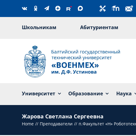
Skip
to
content
Школьникам
Абитуриентам
Университет
Образование
Наука
Жарова Светлана Сергеевна
Home
Преподаватели
п.Факультет «Н» Робототе