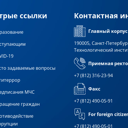
трые ссылки
Контактная 
Главный корпус
разование
190005, Санкт-Петербург
ступающим
Технологический инсти
VID-19
Приемная ректо
сто задаваемые вопросы
+7 (812) 316-23-94
титеррор
Факс
едписания МЧС
+7 (812) 490-05-91
ращение граждан
For foreign citize
отиводействие
ррупции
+7 (812) 490-05-01