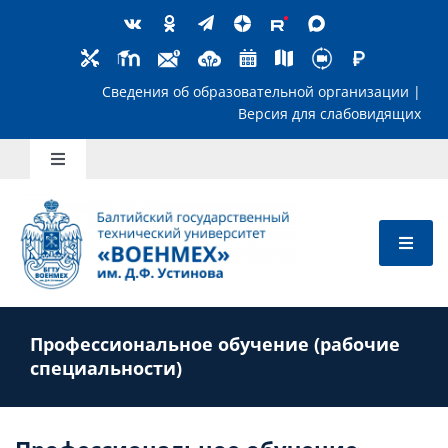
Skip
to
content
Сведения об образовательной организ
Версия для слабов
Toggle
Navigation
Школьникам
Абитуриентам
Профессиональное обучение (рабочие
Студентам
специальности)
Преподавателям