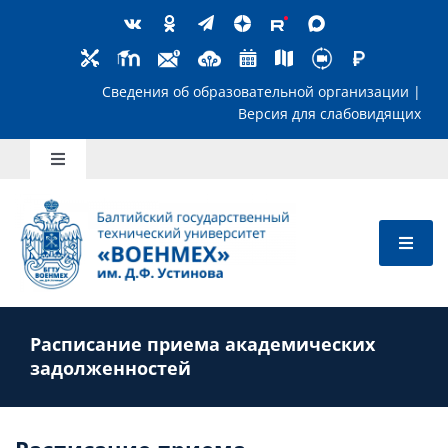
Skip
to
content
Сведения об образовательной организ
Версия для слабов
Toggle
Navigation
Школьникам
Абитуриентам
Расписание приема академических
Студентам
задолженностей
Преподавателям