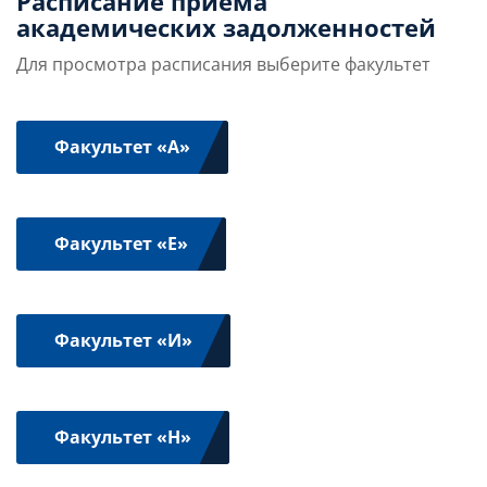
Расписание приема
академических задолженностей
Слушателям
Для просмотра расписания выберите факультет
Партнерам
Факультет «А»
НИОКР
Факультет «Е»
Факультет «И»
Факультет «Н»