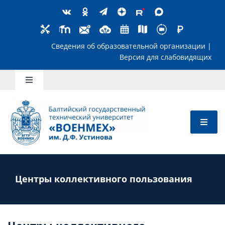
Skip
to
content
Сведения об образовательной организ
Версия для слабов
Toggle
Navigation
Школьникам
Абитуриентам
Студентам
Центры коллективного пользования
Преподавателям