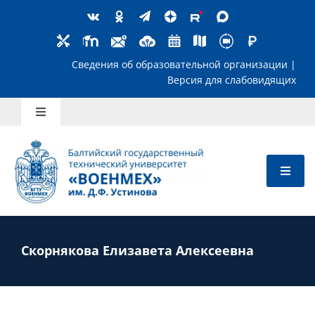
Skip
to
content
Сведения об образовательной организ
Версия для слабов
Toggle
Navigation
Школьникам
Абитуриентам
Студентам
Скорнякова Елизавета Алексеевна
Преподавателям