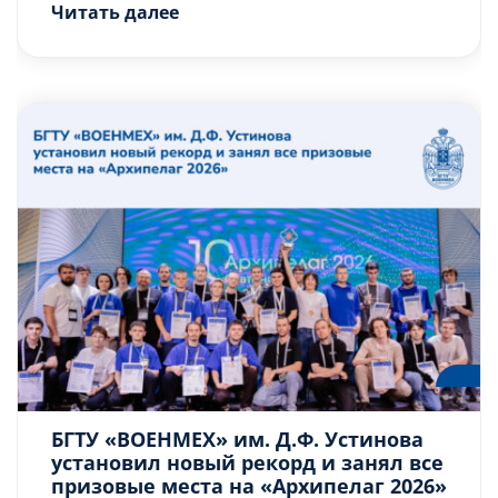
Читать далее
зачислено 343 абитуриента.
Основу поступивших
составили абитуриенты,
прошедшие по целевой квоте.
Их количество достигло 194
человек, что является одним
из наиболее высоких
показателей среди
технических вузов Санкт-
Петербурга. Данная цифра
отражает высокую
востребованность […]
БГТУ «ВОЕНМЕХ» им. Д.Ф. Устинова
установил новый рекорд и занял все
призовые места на «Архипелаг 2026»