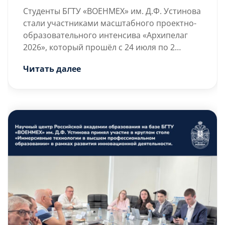
Студенты БГТУ «ВОЕНМЕХ» им. Д.Ф. Устинова
стали участниками масштабного проектно-
образовательного интенсива «Архипелаг
2026», который прошёл с 24 июля по 2
августа в Нижнем Новгороде на базе АНОО
Читать далее
«Школа 800». Мероприятие объединило
Главной темой «Архипелага
более 1 000 школьников и студентов со всей
2026» стали технологии
России.
автономности:
искусственный интеллект,
беспилотные системы и
робототехника. Участники
решали инженерные […]