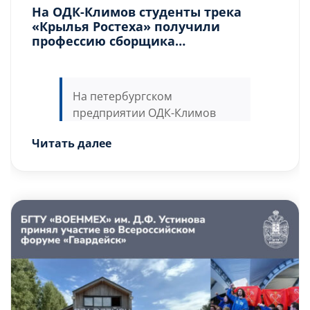
На ОДК-Климов студенты трека
«Крылья Ростеха» получили
профессию сборщика
авиадвигателей
На петербургском
предприятии ОДК-Климов
(входит в Объединенную
Читать далее
двигателестроительную
корпорацию Госкорпорации
Ростех)
38 студентов трека
С начала учебного года будущие инженеры-
«Крылья Ростеха»
завершили
конструкторы и инженеры-технологи,
обучение по квалификации
студенты БГТУ «ВОЕНМЕХ» им. Д.Ф. […]
«Слесарь-сборщик
авиационных двигателей и
агрегатов». Получение
рабочей профессии входит в
образовательную программу