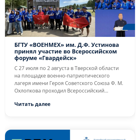
трека и позволяет будущим
инженерам лучше понимать
процесс создания силовых
установок.
БГТУ «ВОЕНМЕХ» им. Д.Ф. Устинова
принял участие во Всероссийском
форуме «Гвардейск»
С 27 июля по 2 августа в Тверской области
на площадке военно-патриотического
лагеря имени Героя Советского Союза Ф. М.
Охлопкова проходил Всероссийский
молодёжный форум «Гвардейск».
Ключевым […]
Читать далее
Масштабное событие объединило более 1,5
тысячи активистов из 89 регионов страны,
включая представителей Санкт-Петербурга.
В составе делегации от нашего города
участие в форуме приняли студенты БГТУ