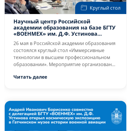
Круглый стол
Научный центр Российской
академии образования на базе БГТУ
«ВОЕНМЕХ» им. Д.Ф. Устинова
принял участие в круглом столе
26 мая в Российской академии образования
«Иммерсивные технологии в
состоялся круглый стол «Иммерсивные
высшем профессиональном
технологии в высшем профессиональном
образовании» в рамках развития
инновационной деятельности
образовании». Мероприятие организовано
Российской академией образования и РГУ
Читать далее
нефти и газа (НИУ) имени И.М. Губкина при
Участниками круглого стола
участии членов Экспертного совета при
[…]
Комитете Государственной Думы по науке и
высшему образованию по вопросам
развития информационных технологий в
сфере образования и науки.