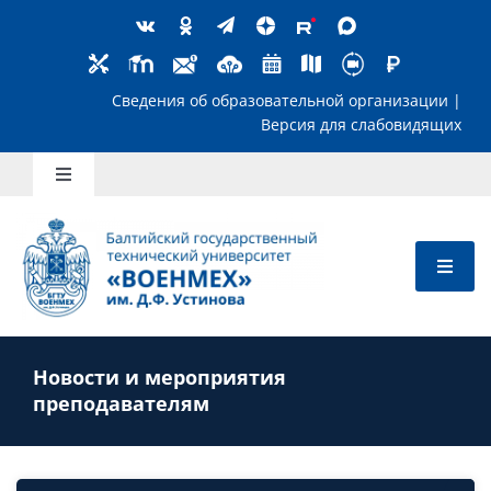
Skip
to
content
Сведения об образовательной организ
Версия для слабов
Toggle
Navigation
Школьникам
Абитуриентам
Новости и мероприятия
Студентам
преподавателям
Преподавателям