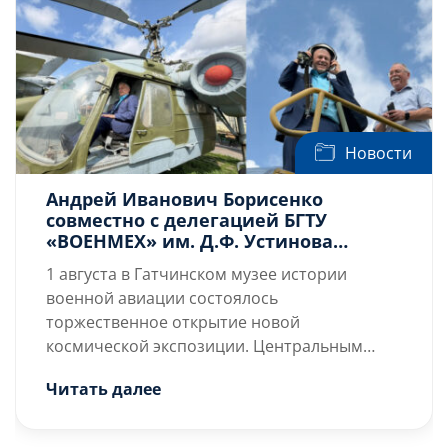
Новости
Андрей Иванович Борисенко
совместно с делегацией БГТУ
«ВОЕНМЕХ» им. Д.Ф. Устинова
открыл космическую экспозицию в
1 августа в Гатчинском музее истории
Гатчинском музее истории военной
военной авиации состоялось
авиации
торжественное открытие новой
космической экспозиции. Центральным
событием дня стал визит лётчика-
Генеральный директор музея
Геннадий
Читать далее
космонавта, Героя России
Панев
с гордостью продемонстрировал […]
Андрея
Ивановича Борисенко,
который прибыл на
церемонию совместно с делегацией БГТУ