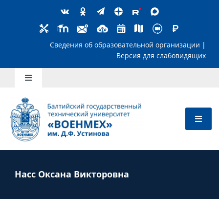
Skip
to
content
Сведения об образовательной организ
Версия для слабов
Toggle
Navigation
Школьникам
Абитуриентам
Студентам
Насс Оксана Викторовна
Преподавателям