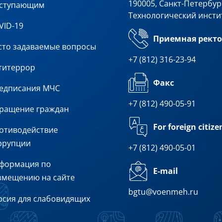
190005, Санкт-Петербург
ступающим
Технологический инсти
VID-19
Приемная ректо
сто задаваемые вопросы
+7 (812) 316-23-94
титеррор
Факс
едписания МЧС
+7 (812) 490-05-91
ращение граждан
For foreign citize
отиводействие
ррупции
+7 (812) 490-05-01
формация по
E-mail
змещению на сайте
bgtu@voenmeh.ru
рсия для слабовидящих