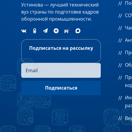
По
Устинова — лучший технический
вуз страны по подготовке кадров
CO
оборонной промышленности.
Ча
Ан
Подписаться на рассылку
Пр
Об
Пр
ко
Ин
ра
Ве