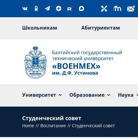
Skip
to
content
Школьникам
Абитуриентам
Университет
Образование
Наука
Студенческий совет
Home
Воспитание
Студенческий совет