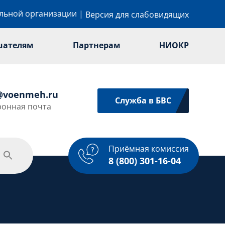
ельной организации
|
Версия для слабовидящих
шателям
Партнерам
НИОКР
@voenmeh.ru
Служба в БВС
ронная почта
Приёмная комиссия
Спорт
Услуги
одежная политика
8 (800) 301-16-04