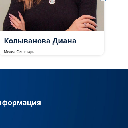
Колыванова Диана
Го
Медиа-Секретарь
Штаб
информация