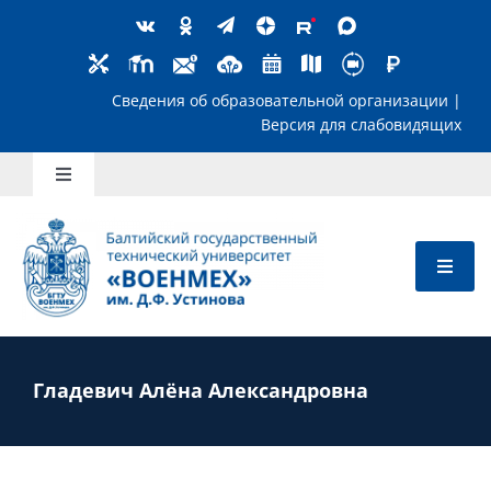
Skip
to
content
Сведения об образовательной организ
Версия для слабов
Toggle
Navigation
Школьникам
Абитуриентам
Студентам
Гладевич Алёна Александровна
Преподавателям