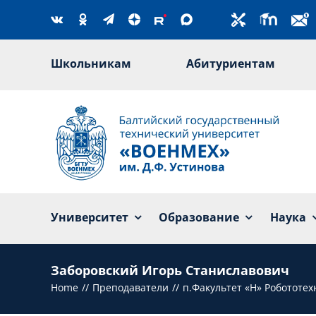
Skip
to
content
Школьникам
Абитуриентам
Университет
Образование
Наука
Заборовский Игорь Станиславович
Home
Преподаватели
п.Факультет «Н» Робототе