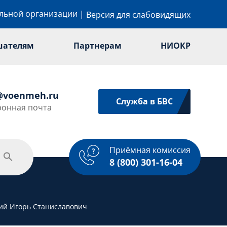
ельной организации
|
Версия для слабовидящих
шателям
Партнерам
НИОКР
@voenmeh.ru
Служба в БВС
ронная почта
Приёмная комиссия
одежная политика
Спорт
Услуги
8 (800) 301-16-04
ий Игорь Станиславович