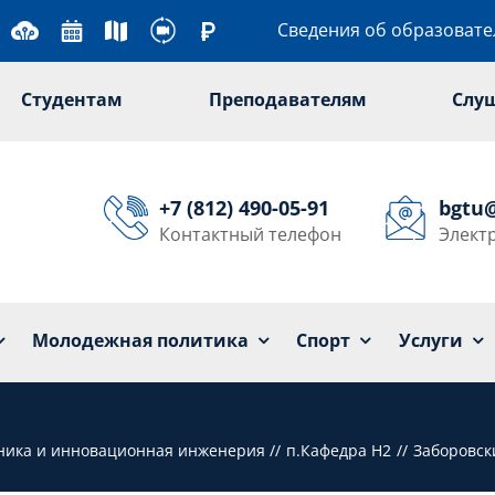
Сведения об образоват
Студентам
Преподавателям
Слу
+7 (812) 490-05-91
bgtu
Контактный телефон
Элект
Университет
Образование
Наука
Мол
Молодежная политика
Спорт
Услуги
хника и инновационная инженерия
п.Кафедра Н2
Заборовск