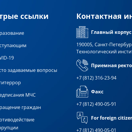
трые ссылки
Контактная 
Главный корпус
разование
190005, Санкт-Петербург
ступающим
Технологический инсти
VID-19
Приемная ректо
сто задаваемые вопросы
+7 (812) 316-23-94
титеррор
Факс
едписания МЧС
+7 (812) 490-05-91
ращение граждан
For foreign citize
отиводействие
ррупции
+7 (812) 490-05-01