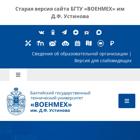
Skip
Старая версия сайта
БГТУ «ВОЕНМЕХ» им
to
Д.Ф. Устинова
content
Сведения об образовательной организ
Версия для слабов
Toggle
Navigation
Школьникам
Абитуриентам
Студентам