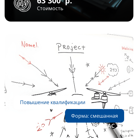
63 300
р.
Стоимость
Повышение квалификации
Форма: смешанная
Управление проектами в сфере БАС
144 часа