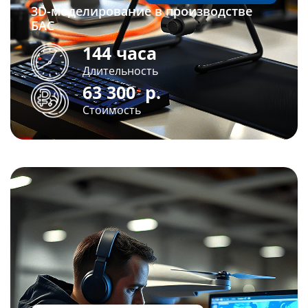
3D-моделирование в производстве
БАС
144 часа
Длительность
63 300
р.
Стоимость