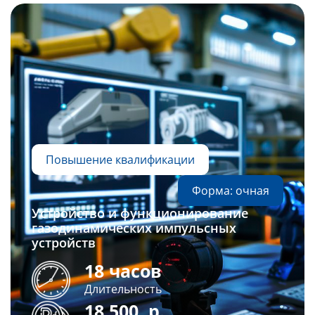
Повышение квалификации
Форма: очная
Устройство и функционирование
газодинамических импульсных
устройств
18 часов
Длительность
18 500
р.