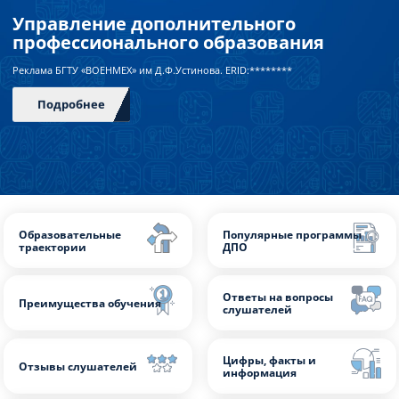
Преподавателям
Управление дополнительного
профессионального образования
Слушателям
Реклама БГТУ «ВОЕНМЕХ» им Д.Ф.Устинова. ERID:********
Партнерам
НИОКР
Подробнее
Образовательные
Популярные прогр
траектории
ДПО