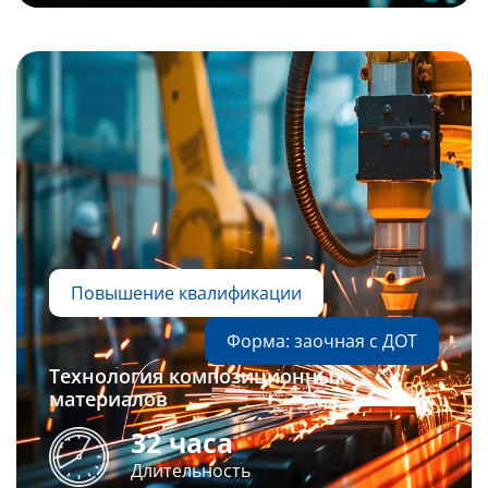
Повышение квалификации
Форма: заочная с ДОТ
Технология композиционных
материалов
32 часа
Длительность