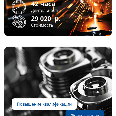
42 часа
Длительность
29 020
р.
Стоимость
Повышение квалификации
Форма: очная