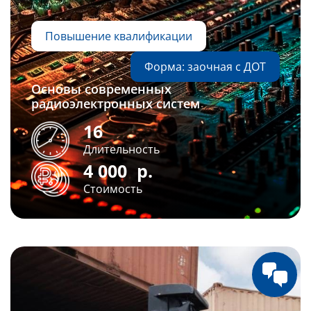
Повышение квалификации
Форма: заочная с ДОТ
Основы современных
радиоэлектронных систем
16
Длительность
4 000
р.
Стоимость