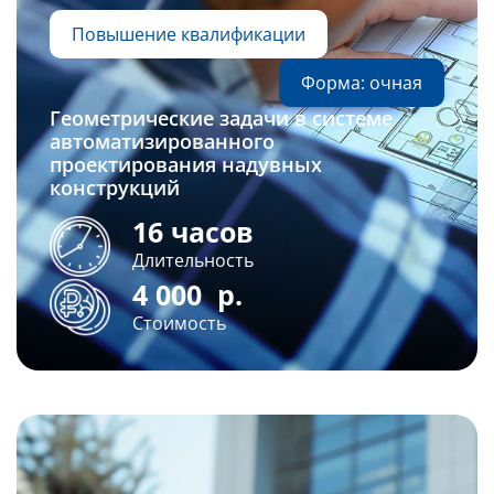
Повышение квалификации
Форма: очная
Геометрические задачи в системе
автоматизированного
проектирования надувных
конструкций
16 часов
Длительность
4 000
р.
Стоимость