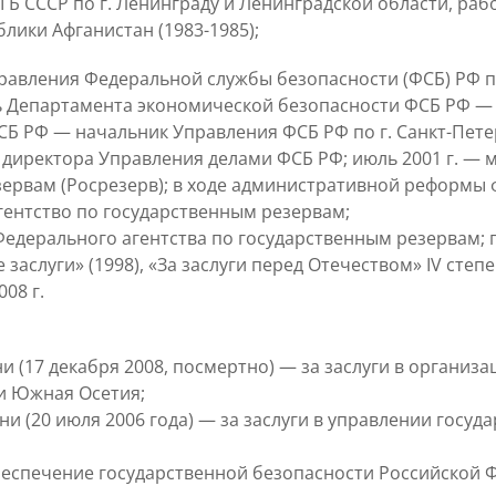
Б СССР по г. Ленинграду и Ленинградской области, раб
лики Афганистан (1983-1985);
правления Федеральной службы безопасности (ФСБ) РФ по
ель Департамента экономической безопасности ФСБ РФ —
ФСБ РФ — начальник Управления ФСБ РФ по г. Санкт-Пете
 директора Управления делами ФСБ РФ; июль 2001 г. — м
зервам (Росрезерв); в ходе административной реформы
гентство по государственным резервам;
 Федерального агентства по государственным резервам; 
слуги» (1998), «За заслуги перед Отечеством» IV степени (
008 г.
ени (17 декабря 2008, посмертно) — за заслуги в орган
и Южная Осетия;
пени (20 июля 2006 года) — за заслуги в управлении го
 обеспечение государственной безопасности Российской 