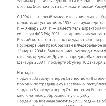
Занимал различные должности в Управлении КГ
органах безопасности Демократической Респуб
С 1994 г. — первый заместитель начальника У
области; август-октябрь 1998 г. — руководит
г. — январь 2001 г. — заместитель директора 
коллегии ФСБ РФ; 2001 — старший консультант
Российского агентства по государственным ре
Росрезерв был преобразован в Федеральное а
12 марта 2004 г. был назначен руководителем
отвагу», орденами Дружбы народов, «За боевые за
(декабрь 2008 г., посмертно); умер 10 декабря 2
Награды:
• орден «За заслуги перед Отечеством» II степ
помощи пострадавшему населению Республик
• орден «За заслуги перед Отечеством» IV сте
многолетнюю добросовестную службу;
• орден «За военные заслуги» (1998 год) — за