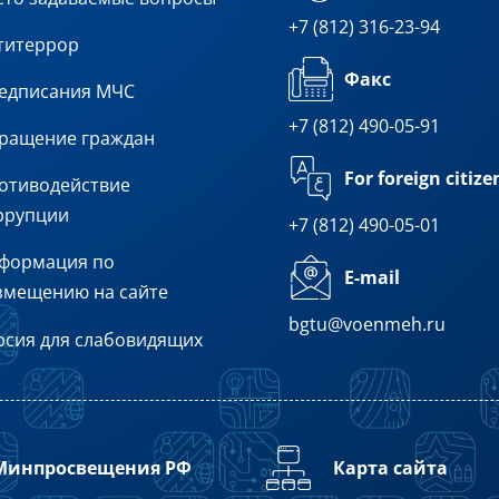
+7 (812) 316-23-94
титеррор
Факс
едписания МЧС
+7 (812) 490-05-91
ращение граждан
For foreign citize
отиводействие
ррупции
+7 (812) 490-05-01
формация по
E-mail
змещению на сайте
bgtu@voenmeh.ru
рсия для слабовидящих
Минпросвещения РФ
Карта сайта