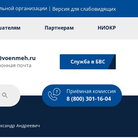
ельной организации
|
Версия для слабовидящих
шателям
Партнерам
НИОКР
@voenmeh.ru
Служба в БВС
ронная почта
Приёмная комиссия
одежная политика
Спорт
Услуги
8 (800) 301-16-04
ександр Андреевич