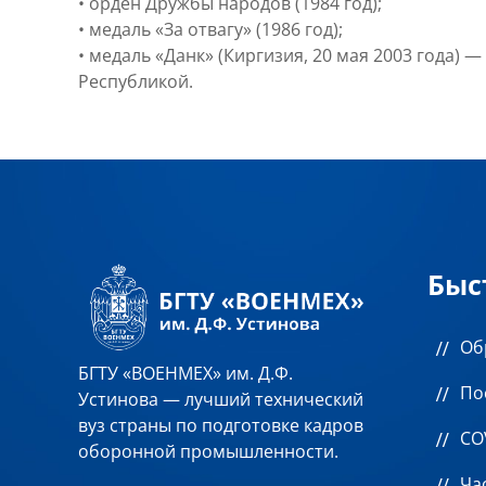
• орден Дружбы народов (1984 год);
• медаль «За отвагу» (1986 год);
• медаль «Данк» (Киргизия, 20 мая 2003 года)
Республикой.
Быс
Об
БГТУ «ВОЕНМЕХ» им. Д.Ф.
По
Устинова — лучший технический
вуз страны по подготовке кадров
CO
оборонной промышленности.
Ча