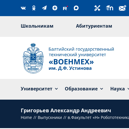
Skip
to
content
Школьникам
Абитуриентам
Университет
Образование
Наука
Григорьев Александр Андреевич
Home
Выпускники
в.Факультет «Н» Робототехни