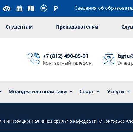
Сведения об образоват
Студентам
Преподавателям
Слу
+7 (812) 490-05-91
bgtu
Контактный телефон
Элект
Университет
Образование
Наука
Мол
Молодежная политика
Спорт
Услуги
ка и инновационная инженерия
в.Кафедра Н1
Григорьев Ал