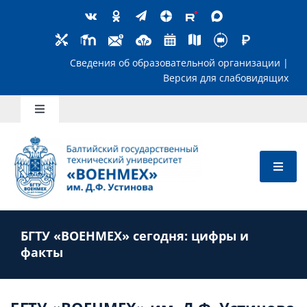
Skip
to
content
Сведения об образовательной организ
Версия для слабов
Toggle
Navigation
Школьникам
Абитуриентам
БГТУ «ВОЕНМЕХ» сегодня: цифры и
Студентам
факты
Преподавателям