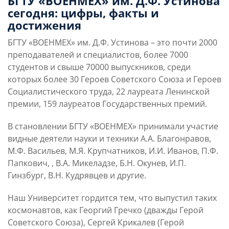
БГТУ «ВОЕНМЕХ» им. Д.Ф. Устинова
сегодня: цифры, факты и
Слушателям
достижения
БГТУ «ВОЕНМЕХ» им. Д.Ф. Устинова – это почти 2000
Партнерам
преподавателей и специалистов, более 7000
студентов и свыше 70000 выпускников, среди
которых более 30 Героев Советского Союза и Героев
НИОКР
Социалистического труда, 22 лауреата Ленинской
премии, 159 лауреатов Государственных премий.
В становлении БГТУ «ВОЕНМЕХ» принимали участие
видные деятели науки и техники А.А. Благонравов,
М.Ф. Васильев, М.Я. Крупчатников, И.И. Иванов, П.Ф.
Папкович, , В.А. Микеладзе, Б.Н. Окунев, И.П.
Гинзбург, В.Н. Кудрявцев и другие.
Наш Университет гордится тем, что выпустил таких
космонавтов, как Георгий Гречко (дважды Герой
Советского Союза), Сергей Крикалев (Герой