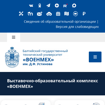
Skip
to
content
Сведения об образовательной организ
Версия для слабов
Toggle
Navigation
Школьникам
Абитуриентам
Выставочно-образовательный комплекс
Студентам
«ВОЕНМЕХ»
Преподавателям