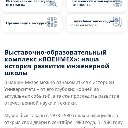
Слушателям
Исторический зал музея
Космический зал му
Партнерам
ВОЕНМЕХа
ВОЕНМЕХа
НИОКР
Служебная записка 
Организация экскурсий
Выставочно-образовательный
организатора
комплекс «ВОЕНМЕХ»: наша
история развития инженерной
школы
В нашем Музее можно ознакомиться с историей
Университета – от его глубоких корней до
актуальных событий, а также проследить развитие
отечественной науки и техники.
Музей был создан в 1978-1980 годах и официально
открыл свои двери в сентябре 1980 года. В 1986 году