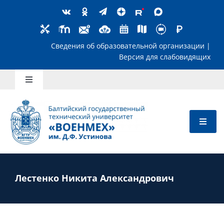
Skip
to
content
Сведения об образовательной организ
Версия для слабов
Toggle
Navigation
Школьникам
Абитуриентам
Студентам
Лестенко Никита Александрович
Преподавателям