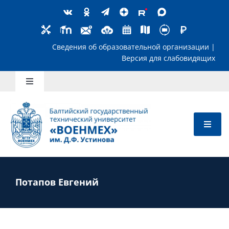
Skip
to
content
Сведения об образовательной организ
Версия для слабов
Toggle
Navigation
Школьникам
Абитуриентам
Студентам
Потапов Евгений
Преподавателям