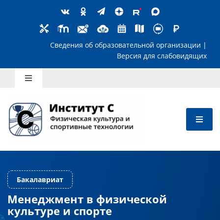
Skip
to
content
Сведения об образовательной организ
Версия для слабов
Toggle
Navigation
Школьникам
Абитуриентам
Студентам
Менеджмент в физической
Бакалавриат
Преподавателям
культуре и спорте