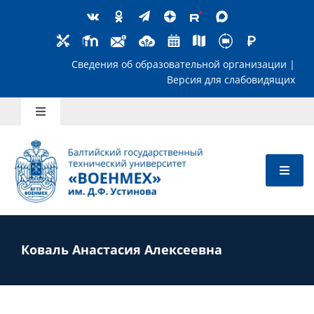
Skip
to
content
Сведения об образовательной организ
Версия для слабов
Toggle
Navigation
Школьникам
Абитуриентам
Студентам
Коваль Анастасия Алексеевна
Преподавателям