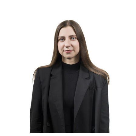
Слушателям
Партнерам
НИОКР