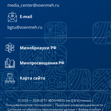
media_center@voenmeh.ru
E-mail
bgtu@voenmeh.ru
Минобрнауки РФ
Минпросвещения РФ
Карта сайта
© 2024 — 2026 БГТУ «ВОЕНМЕХ» им Д.Ф.Устинова |
Пользовательское соглашение
|
Политика конфиденциальности
|
Согласие на обработку персональных данных
|
Файлы «cookie»
|