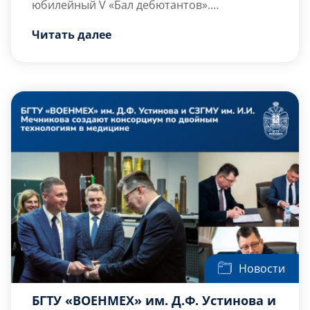
юбилейный V «Бал дебютантов».
Уникальный проект в пятый раз собрал
В этот вечер Мраморный зал принял более
Читать далее
лучших студентов вузов Санкт-Петербурга и
900 гостей, объединённых интересом к
Москвы. В числе участников грандиозного
светскому этикету, […]
вечера – студенты БГТУ «ВОЕНМЕХ» им. Д.Ф.
Устинова.
Новости
БГТУ «ВОЕНМЕХ» им. Д.Ф. Устинова и