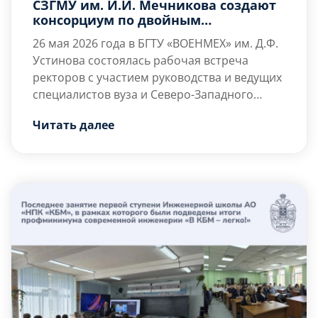
СЗГМУ им. И.И. Мечникова создают
консорциум по двойным
технологиям в медицине
26 мая 2026 года в БГТУ «ВОЕНМЕХ» им. Д.Ф.
Устинова состоялась рабочая встреча
ректоров с участием руководства и ведущих
специалистов вуза и Северо-Западного
государственного медицинского
В ходе мероприятия стороны обозначили
Читать далее
университета им. И.И. Мечникова. Ключевой
стратегический вектор сотрудничества, […]
темой стал запуск совместных межвузовских
проектов на стыке медицинской инженерии,
технологического предпринимательства и
подготовки кадров для
высокотехнологичных отраслей.