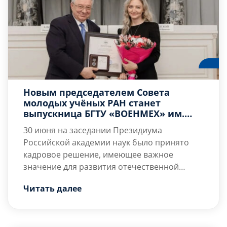
Новым председателем Совета
молодых учёных РАН станет
выпускница БГТУ «ВОЕНМЕХ» им.
Д.Ф. Устинова Любовь Котова
30 июня
на заседании Президиума
Российской академии наук было принято
кадровое решение, имеющее важное
значение для развития отечественной
науки. Новым председателем
Новый председатель СМУ РАН является
Совета
Читать далее
молодых учёных РАН избрана Любовь
признанным специалистом в области
Викторовна Котова
экспериментальной физики […]
, кандидат физико-
математических наук, старший научный