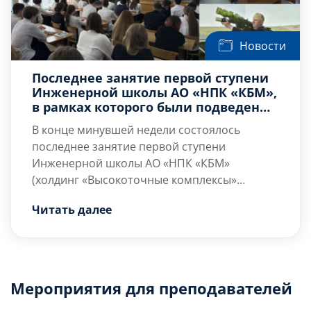
Новости
Последнее занятие первой ступени
Инженерной школы АО «НПК «КБМ»,
в рамках которого были подведены
итоги профминимума современной
В конце минувшей недели состоялось
инженерии «В КБМ – легко!»
последнее занятие первой ступени
Инженерной школы АО «НПК «КБМ»
(холдинг «Высокоточные комплексы»
госкорпорации Ростех), в рамках которого
Обучение в Инженерной школе КБМ для
Читать далее
были подведены итоги профминимума
будущих и начинающих инженеров состоит
современной инженерии «В КБМ – легко!».
из четырёх возрастных и профессиональных
ступеней – начиная с 10-го класса до первых
[…]
Мероприятия для преподавателей