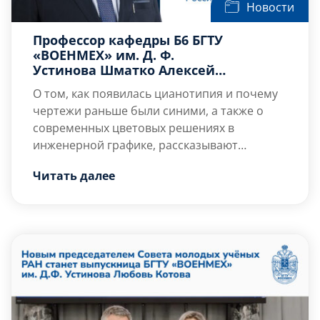
Новости
Профессор кафедры Б6 БГТУ
«ВОЕНМЕХ» им. Д. Ф.
Устинова Шматко Алексей
Дмитриевич рассказал в статье
О том, как появилась цианотипия и почему
Минобрнауки России о цианотипии
чертежи раньше были синими, а также о
современных цветовых решениях в
инженерной графике, рассказывают
эксперты: и.о. декана факультета Б,
Читать далее
профессор кафедры Б6 «Стратегическое
управление высокотехнологичными
предприятиями»
БГТУ «ВОЕНМЕХ» им. Д. Ф.
Устинова
Алексей Шматко
и доцент Высшей
школы дизайна и архитектуры
Инженерно‑строительного института