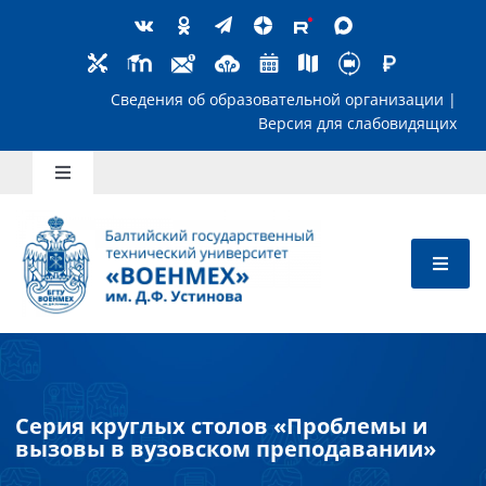
Skip
to
content
Сведения об образовательной организ
Версия для слабов
Toggle
Navigation
Школьникам
Абитуриентам
Студентам
Преподавателям
Серия круглых столов «Проблемы и