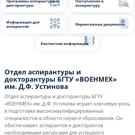
Слушателям
Программы аспирантуры и
Поступление в
Партнерам
докторантуры
аспирантуру
НИОКР
Информация для
Нормативные доку
аспирантов
Отдел аспирантуры и
Контактная информация
докторантуры БГТУ «ВОЕНМЕХ»
им. Д.Ф. Устинова
Отдел аспирантуры и докторантуры БГТУ
«ВОЕНМЕХ» им. Д.Ф. Устинова играет ключевую роль
в подготовке высококвалифицированных
специалистов в области науки и образования. Он
обеспечивает аспирантов и докторантов
необходимыми ресурсами для успешного