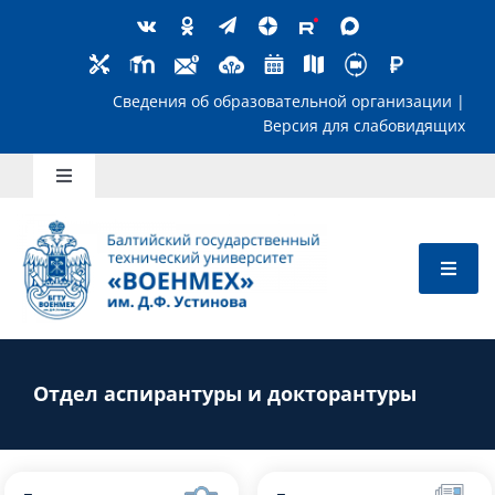
Skip
to
content
Сведения об образовательной организ
Версия для слабов
Toggle
Navigation
Школьникам
Абитуриентам
Студентам
Отдел аспирантуры и докторантуры
Преподавателям