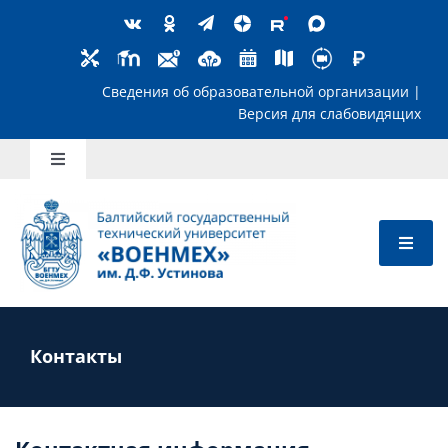
Skip
to
content
Сведения об образовательной организ
Версия для слабов
Toggle
Navigation
Школьникам
Абитуриентам
Студентам
Контакты
Преподавателям