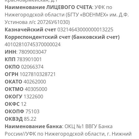
Наименование ЛИЦЕВОГО СЧЕТА
: УФК по
Нижегородской области (БГТУ «ВОЕНМЕХ» им. Д.Ф.
Устинова л/с 20726У61030)
Казначейский счет
03214643000000013225
Корреспондентский счет (банковский счет)
40102810745370000024
ИНН
: 7809003047
КПП
783901001
ОКПО
02066374
ОГРН
1027810328721
ОКАТО
40262000
ОКТМО
40305000
ОКОГУ
1322600
ОКФС
12
ОКОПФ
75103
ОКВЭД
85.22
Наименование банка
: ОКЦ №1 ВВГУ Банка
России//УФК по Нижегородской области, г. Нижний