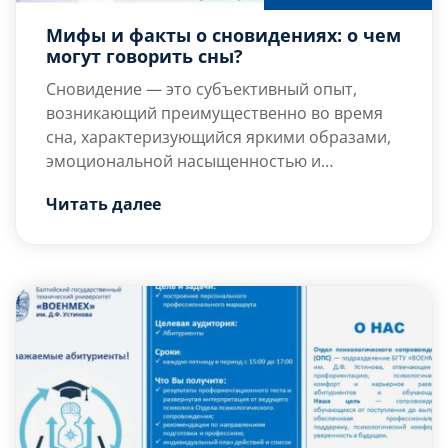
Мифы и факты о сновидениях: о чем
могут говорить сны?
Сновидение — это субъективный опыт,
возникающий преимущественно во время
сна, характеризующийся яркими образами,
эмоциональной насыщенностью и
нарушенной логикой повествования. Сны
Мифы и факты
Читать далее
чаще всего ассоциируются с быстрой фазой
Миф 1: Сны предсказывают будущее.
сна, однако содержательные переживания
Факт: Нет надежных эмпирических данных,
наблюдаются и в фазе глубокого сна,
подтверждающих прогностическую силу
особенно в переходных стадиях.
сновидений. Явления […]