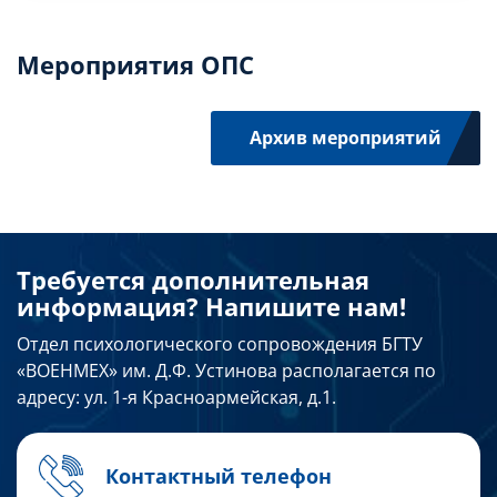
собственных действий и бездействия в
Механизмы формирования гражданской
контексте функционирования гражданского
ответственности:
Мероприятия ОПС
общества и государства.
формирование устойчивой системы
знаний […]
Архив мероприятий
Требуется дополнительная
информация? Напишите нам!
Отдел психологического сопровождения БГТУ
«ВОЕНМЕХ» им. Д.Ф. Устинова располагается по
адресу: ул. 1-я Красноармейская, д.1.
Контактный телефон