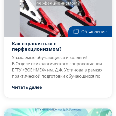
Объявление
Как справляться с
перфекционизмом?
Уважаемые обучающиеся и коллеги!
В Отделе психологического сопровождения
БГТУ «ВОЕНМЕХ» им. Д.Ф. Устинова в рамках
практической подготовки обучающихся по
специальности 37.05.02 «Психология
Читать далее
служебной деятельности» был разработан
Автор проекта: обучающийся группы Р132С
проект информационного поста на тему:
Урванцев Кирилл Владимирович.
«Как справляться с перфекционизмом?».
Перфекционизм как психологический
конструкт:
Перфекционизм – это устойчивое