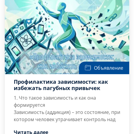
стремлениеㅤкㅤбезупречности,
сопровождающеесяㅤзавышенными,
нереалистичными стандартами.
В основе лежит жесткая система […]
Объявление
Профилактика зависимости: как
избежать пагубных привычек
1. Что такое зависимость и как она
формируется
Зависимость (аддикция) – это состояние, при
котором человек утрачивает контроль над
своим поведением, а потребность в
Читать далее
определенном веществе или действии