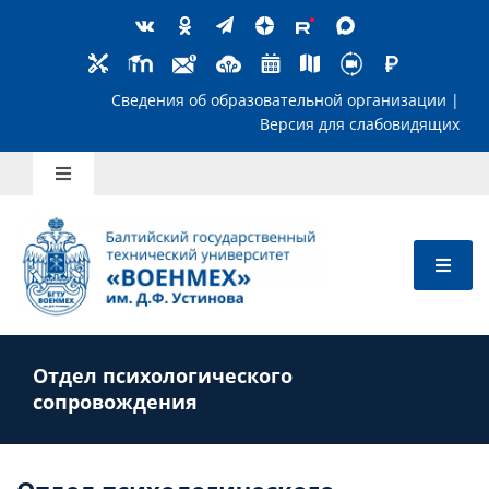
Skip
to
content
Сведения об образовательной организ
Версия для слабов
Toggle
Navigation
Школьникам
Абитуриентам
Отдел психологического
Студентам
сопровождения
Преподавателям