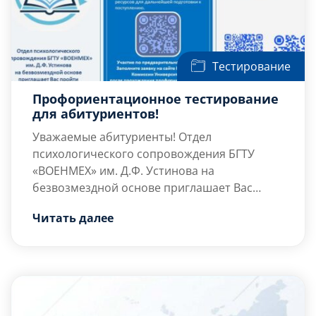
Тестирование
Профориентационное тестирование
для абитуриентов!
Уважаемые абитуриенты! Отдел
психологического сопровождения БГТУ
«ВОЕНМЕХ» им. Д.Ф. Устинова на
безвозмездной основе приглашает Вас
пройти профориентационное тестирование.
Цель и задачи:
Читать далее
построение персонального
профессионального маршрута
Целевая аудитория:
Абитуриенты
Сроки:
каждую пятницу в период с 15:00 до