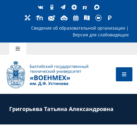
Skip
to
content
Сведения об образовательной организ
Версия для слабов
Toggle
Navigation
Школьникам
Абитуриентам
Студентам
Григорьева Татьяна Александровна
Преподавателям