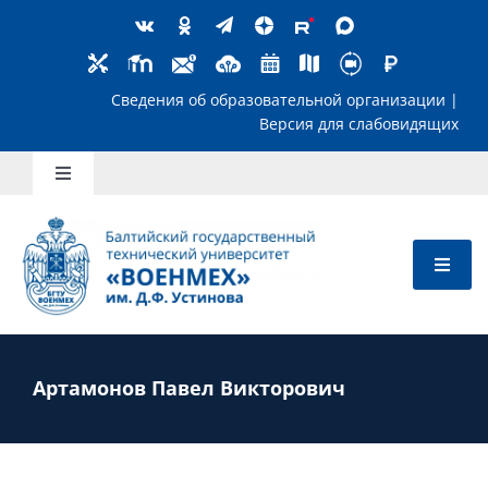
Skip
to
content
Сведения об образовательной организ
Версия для слабов
Toggle
Navigation
Школьникам
Абитуриентам
Студентам
Артамонов Павел Викторович
Преподавателям