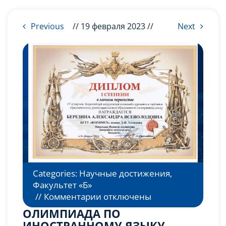
Слушателям
Previous
// 19 февраля 2023 //
Next
Партнерам
НИОКР
Categories:
Научные достижения
,
Факультет «Б»
к
//
Комментарии
отключены
записи
ОЛИМПИАДА ПО
ОЛИМПИАДА
ИНОСТРАННОМУ ЯЗЫКУ