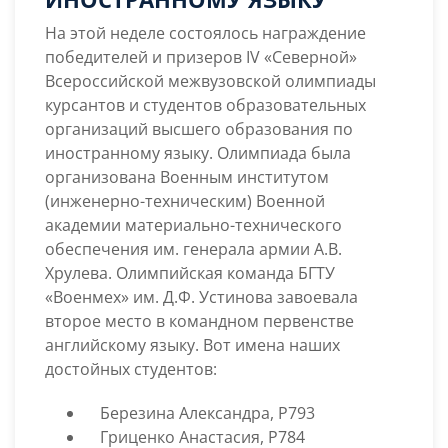
ПО
ИНОСТРАННОМУ
На этой неделе состоялось награждение
ЯЗЫКУ
победителей и призеров IV «Северной»
Всероссийской межвузовской олимпиады
курсантов и студентов образовательных
организаций высшего образования по
иностранному языку. Олимпиада была
организована Военным институтом
(инженерно-техническим) Военной
академии материально-технического
обеспечения им. генерала армии А.В.
Хрулева. Олимпийская команда БГТУ
«Военмех» им. Д.Ф. Устинова завоевала
второе место в командном первенстве
английскому языку. Вот имена наших
достойных студентов:
Березина Александра, Р793
Гриценко Анастасия, Р784