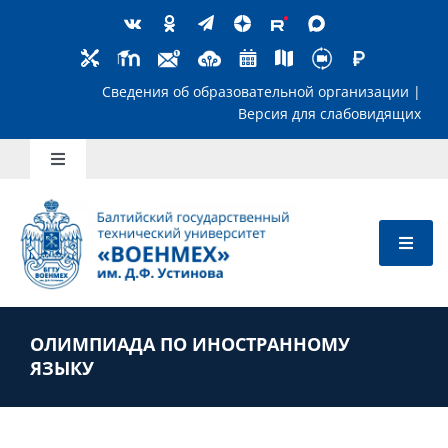
Skip
to
content
Сведения об образовательной организ
Версия для слабов
Toggle
Navigation
Школьникам
Абитуриентам
ОЛИМПИАДА ПО ИНОСТРАННОМУ
Студентам
ЯЗЫКУ
Преподавателям