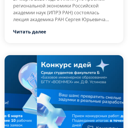
региональной экономики Российской
академии наук (ИПРЭ РАН) состоялась
лекция академика РАН Сергея Юрьевича
Глазьева на тему «Основные направления
Студенты БГТУ «ВОЕНМЕХ» им. Д.Ф. Устинова
Читать далее
развития экономики России в современных
проявили большой интерес к данному
условиях».
мероприятию. Оно стало значимым
элементом учебного процесса для
студентов групп Р141Б, Р145Б и Р136С. […]