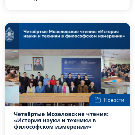
сотрудник БГТУ
занимал должность […]
«
ВОЕНМЕХ
»
им. Д.Ф.
Устинова.
Новости
Четвёртые Мозеловские чтения:
«История науки и техники в
философском измерении»