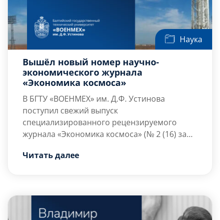
Наука
Вышёл новый номер научно-
экономического журнала
«Экономика космоса»
В БГТУ «ВОЕНМЕХ» им. Д.Ф. Устинова
поступил свежий выпуск
специализированного рецензируемого
журнала «Экономика космоса» (№ 2 (16) за
2026 год). Издание, учрежденное головным
Представленный номер охватывает
Читать далее
экономическим институтом ракетно-
широкий спектр тем: от технологических
космической отрасли АО «Организация
аспектов освоения Луны до механизмов
«Агат», представляет системный анализ
государственно-частного партнерства и
актуальных вопросов развития
наращивания […]
высокотехнологичного сектора экономики.