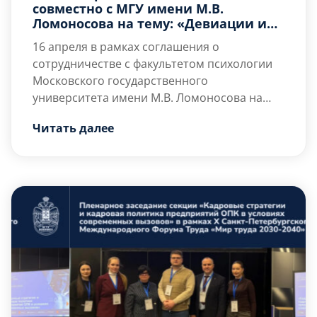
совместно с МГУ имени М.В.
Ломоносова на тему: «Девиации и
кризисные состояния в практике
16 апреля в рамках соглашения о
психолога»
сотрудничестве с факультетом психологии
Московского государственного
университета имени М.В. Ломоносова на
кафедре Б6 «Стратегическое управление
Читать далее
высокотехнологичными предприятиями»
факультета «Б» Базовое инженерное
образование пройдут учебно-практические
занятия со студентами 4 курса
специальности «Психология служебной
деятельности», посвящённые актуальной
теме: «Девиации и кризисные состояния в
практике психолога», на которых ведущие
практикующие психологи факультета […]