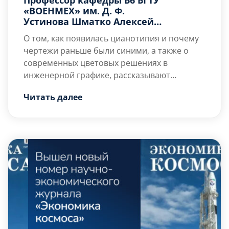
«ВОЕНМЕХ» им. Д. Ф.
Устинова Шматко Алексей
Дмитриевич рассказал в статье
О том, как появилась цианотипия и почему
Минобрнауки России о цианотипии
чертежи раньше были синими, а также о
современных цветовых решениях в
инженерной графике, рассказывают
эксперты: и.о. декана факультета Б,
Читать далее
профессор кафедры Б6 «Стратегическое
управление высокотехнологичными
предприятиями»
БГТУ «ВОЕНМЕХ» им. Д. Ф.
Устинова
Алексей Шматко
и доцент Высшей
школы дизайна и архитектуры
Инженерно‑строительного института