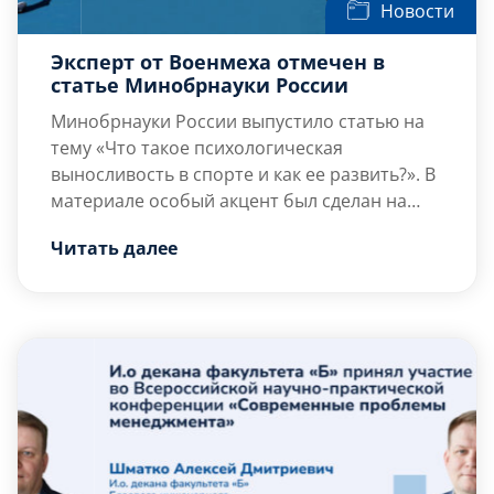
Новости
Эксперт от Военмеха отмечен в
статье Минобрнауки России
Минобрнауки России выпустило статью на
тему «Что такое психологическая
выносливость в спорте и как ее развить?». В
материале особый акцент был сделан на
вопрос о влиянии умственной усталости на
В статье приняла участие эксперт от нашего
Читать далее
физические нагрузки, а также о
вуза –
Диана Алексеевна Карпенко,
канд.
саморегуляции как фактора ключевого
псих. наук, и.о. зав. […]
успеха.