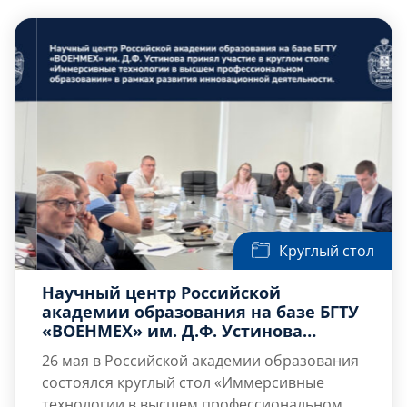
Слушателям
Партнерам
НИОКР
Круглый стол
Научный центр Российской
академии образования на базе БГТУ
«ВОЕНМЕХ» им. Д.Ф. Устинова
принял участие в круглом столе
26 мая в Российской академии образования
«Иммерсивные технологии в
состоялся круглый стол «Иммерсивные
высшем профессиональном
технологии в высшем профессиональном
образовании» в рамках развития