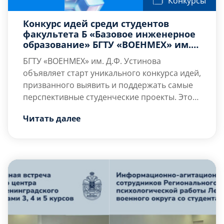
Конкурсы
Конкурс идей среди студентов
факультета Б «Базовое инженерное
образование» БГТУ «ВОЕНМЕХ» им.
Д.Ф. Устинова
БГТУ «ВОЕНМЕХ» им. Д.Ф. Устинова
объявляет старт уникального конкурса идей,
призванного выявить и поддержать самые
перспективные студенческие проекты. Это
ваш шанс превратить смелые задумки в
Конкурс проводится кафедрой Б6
Читать далее
реальные разработки, получить ценный
«Стратегическое управление
опыт и заявить о себе в мире инноваций и
высокотехнологичными предприятиями»
предпринимательства.
факультета «Б» «Базовое инженерное
образование» и ставит перед участниками
[…]