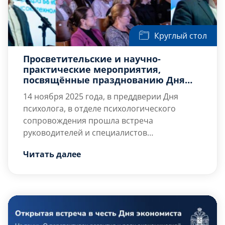
Круглый стол
Просветительские и научно-
практические мероприятия,
посвящённые празднованию Дня
психолога
14 ноября 2025 года, в преддверии Дня
психолога, в отделе психологического
сопровождения прошла встреча
руководителей и специалистов
психологических служб Образовательных
24 ноября 2025 года состоялся научно-
Читать далее
организаций высшего образования Санкт-
практический круглый стол на тему:
Петербурга, которая проходила в формате
«Психология служебной деятельности в
интервизорской ресурсной группы. Были
эпоху […]
разобраны сложные случаи из
психологической и образовательной
практики специалистов.