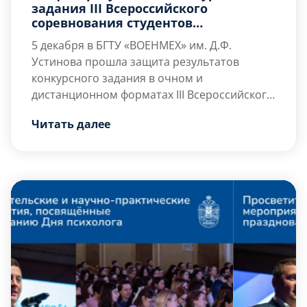
задания III Всероссийского
соревнования студентов
университетов по направлению
5 декабря в БГТУ «ВОЕНМЕХ» им. Д.Ф.
38.04.02 «Менеджмент».
Устинова прошла защита результатов
конкурсного задания в очном и
дистанционном форматах III Всероссийского
соревнования студентов университетов по
Конкурсное задание было посвящено
Читать далее
направлению 38.04.02 «Менеджмент».
разработке блок-схемы цепи поставок, цепи
добавленной стоимости, бизнес-
планированию, разработке сметы поставок
электротехнической продукции и SWOT
анализу двухэтажного офисного центра
одного из региональных центров
федеральной компании […]