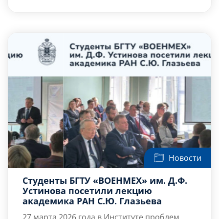
образования (РАО). Мероприятие стало
Научного центра РАО при БГТУ «ВОЕНМЕХ»
одним из ключевых в программе XVI
им. Д.Ф. Устинова
Алексей Дмитриевич
Петербургского международного
Шматко.
[…]
образовательного форума.
Новости
Студенты БГТУ «ВОЕНМЕХ» им. Д.Ф.
Устинова посетили лекцию
академика РАН С.Ю. Глазьева
27 марта 2026 года в Институте проблем