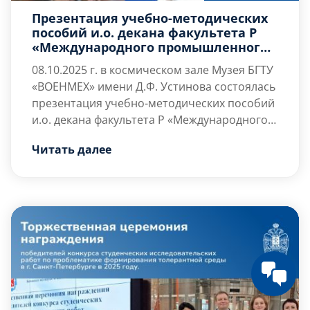
Презентация учебно-методических
пособий и.о. декана факультета Р
«Международного промышленного
менеджмента и коммуникации» в
08.10.2025 г. в космическом зале Музея БГТУ
соавторстве с коллективом кафедры
«ВОЕНМЕХ» имени Д.Ф. Устинова состоялась
Р1 «Менеджмент организации»
презентация учебно-методических пособий
и.о. декана факультета Р «Международного
промышленного менеджмента и
Читать далее
коммуникации» д.э.н., профессор Шматко
А.Д., выполненных в соавторстве с
коллективом кафедры Р1 «Менеджмент
организации».
С приветственными словами к участникам
презентации обратились профессор, доктор
технических наук, заслуженный деятель
науки Российской Федерации Ивченко Б.П.,
а […]