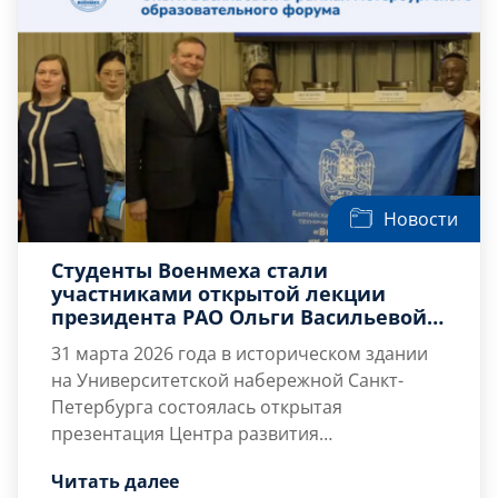
политика предприятий ОПК в условиях
современных вызовов» в […]
Новости
Студенты Военмеха стали
участниками открытой лекции
президента РАО Ольги Васильевой в
рамках Петербургского
31 марта 2026 года в историческом здании
образовательного форума
на Университетской набережной Санкт-
Петербурга состоялась открытая
презентация Центра развития
фундаментальных и прикладных
В числе приглашенных гостей делегацию
Читать далее
исследований Российской академии
университета возглавил руководитель