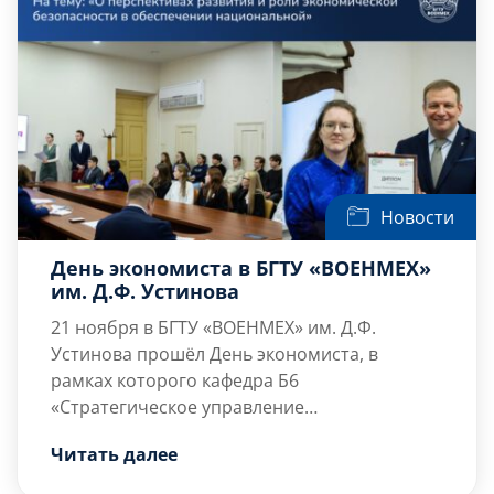
Новости
День экономиста в БГТУ «ВОЕНМЕХ»
им. Д.Ф. Устинова
21 ноября в БГТУ «ВОЕНМЕХ» им. Д.Ф.
Устинова прошёл День экономиста, в
рамках которого кафедра Б6
«Стратегическое управление
высокотехнологичными предприятиями»
Проректор по образовательной
Читать далее
организовала и провела открытую встречу
деятельности, к.т.н., доцент
Суслин
на тему: «О перспективах развития и роли
Александр Владимирович
обратился с