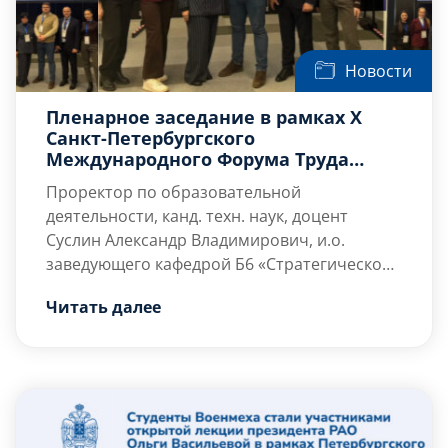
Новости
Пленарное заседание в рамках X
Санкт-Петербургского
Международного Форума Труда
«Мир труда 2030-2040»
Проректор по образовательной
деятельности, канд. техн. наук, доцент
Суслин Александр Владимирович, и.о.
заведующего кафедрой Б6 «Стратегическое
управление высокотехнологичными
Читать далее
предприятиями», канд. психол. наук, доцент
Карпенко Диана Алексеевна совместно со
студентами 4 курса направления подготовки
38.03.03 «Управление персоналом» приняли
участие в работе пленарного заседания
секции «Кадровые стратегии и кадровая