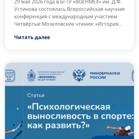
29 мая 2026 года в БГТУ «ВОЕНМЕХ» им. Д.Ф.
Устинова состоялась Всероссийская научная
конференция с международным участием
Четвёртые Мозеловские чтения: «История
науки и техники в философском измерении».
С приветственным словом к участникам
Читать далее
Конференция была организована по
обратился профессор кафедры Е4, доктор
приказу ректора университета, доктора
технических наук
Константин Михайлович
технических наук, профессора
Иванов,
[…]
Александра
Евгеньевича Шашурина.