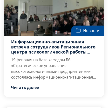
Новости
Информационно-агитационная
встреча сотрудников Регионального
центра психологической работы
Ленинградского военного округа со
19 февраля на базе кафедры Б6
студентами 3, 4 и 5 курсов
«Стратегическое управление
высокотехнологичными предприятиями»
состоялась информационно-агитационная
встреча сотрудников Регионального центра
На встрече присутствовали:
Читать далее
психологической работы Ленинградского
— Кильдюшев Даниил Дмитриевич,
[…]
военного округа со студентами 3, 4 и 5
курсов направления 37.05.02 «Психология
служебной деятельности». В ходе встречи