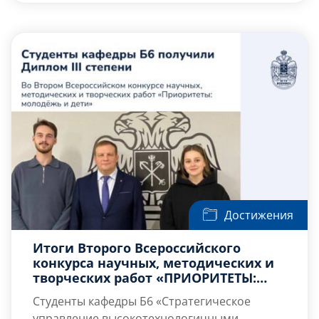
экономической безопасности в
приветственным словом к участникам
обеспечении национальной».
открытой встречи, а также […]
Достижения
Итоги Второго Всероссийского
конкурса научных, методических и
творческих работ «ПРИОРИТЕТЫ:
МОЛОДЁЖЬ И ДЕТИ»
Студенты кафедры Б6 «Стратегическое
управление высокотехнологичными