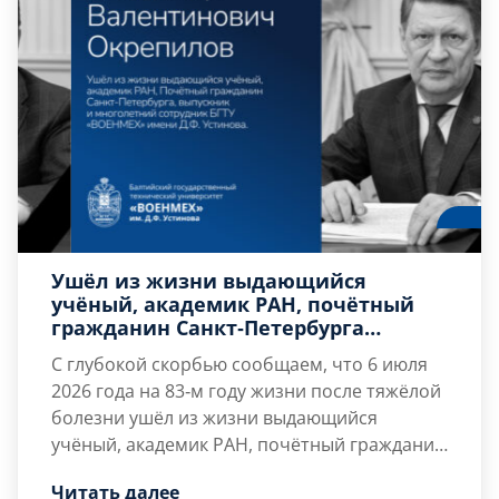
Ушёл из жизни выдающийся
учёный, академик РАН, почётный
гражданин Санкт‑Петербурга
Владимир Валентинович Окрепилов
С глубокой скорбью сообщаем, что 6 июля
– выпускник и многолетний
2026 года на 83‑м году жизни после тяжёлой
сотрудник БГТУ «ВОЕНМЕХ» им. Д.Ф.
болезни ушёл из жизни выдающийся
Устинова.
учёный, академик РАН, почётный гражданин
Санкт‑Петербурга
Владимир Валентинович работал в
Владимир Валентинович
Читать далее
Окрепилов
Военмехе с 2007 года. С 2023 года он
–выпускник и многолетний