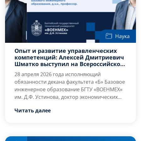
Наука
Опыт и развитие управленческих
компетенций: Алексей Дмитриевич
Шматко выступил на Всероссийской
научно-практической конференции
28 апреля 2026 года исполняющий
обязанности декана факультета «Б» Базовое
инженерное образование БГТУ «ВОЕНМЕХ»
им. Д.Ф. Устинова, доктор экономических
наук, профессор Алексей Дмитриевич
Мероприятие состоялось на базе Санкт-
Читать далее
Шматко принял участие во Всероссийской
Петербургского государственного
научно-практической конференции
электротехнического университета «ЛЭТИ» в
студентов, аспирантов и молодых учёных
формате гибридного заседания – в зале
«Современные проблемы менеджмента».
видеоконференций 5-го […]