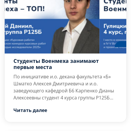
Д.Ф. Устинова»
подтверждено соответствие
качества образования аккредитационным
[…]
Студенты Военмеха занимают
первые места
По инициативе и.о. декана факультета «Б»
Шматко Алексея Дмитриевича
и и.о.
заведующего кафедрой Б6
Карпенко Дианы
Алексеевны
студент 4 курса группы Р125Б
Гулицкий Даниил
В номинации «Курсовая работа»
принял участие в IV-V
Гулицкий
Читать далее
Всероссийском конкурсе курсовых работ и
Даниил
представил исследование на тему:
проектов «Молодые исследователи 2025».
«Особенности управления качеством в IT-
проектах». Исследование выполнено под