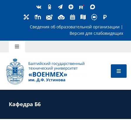
Skip
to
content
Сведения об образовательной организ
Версия для слабов
Toggle
Navigation
Школьникам
Абитуриентам
Студентам
Кафедра Б6
Преподавателям