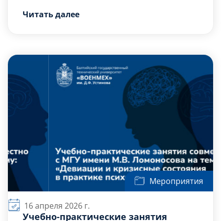
кафедре Б6 «Стратегическое управление
Читать далее
высокотехнологичными предприятиями»
Спикером мероприятия
факультета «Б» Базовое инженерное
выступил
Ушков Фёдор
образование прошли учебно-практические
Игоревич
— […]
занятия со студентами 4 курса
специальности «Психология служебной
деятельности», посвящённые актуальной
теме: «Девиации и кризисные состояния в
практике психолога».
Мероприятия
16 апреля 2026 г.
Учебно-практические занятия