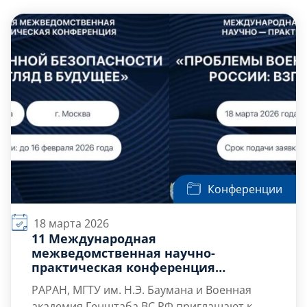
Слушателям
Партнерам
НИОКР
Конференции
18 марта 2026
11 Международная
межведомственная научно-
практическая конференция
научного отделения № 10 РАРАН
РАРАН, МГТУ им. Н.Э. Баумана и Военная
«Проблемы военной безопасности
академия Генштаба ВС РФ приглашают к