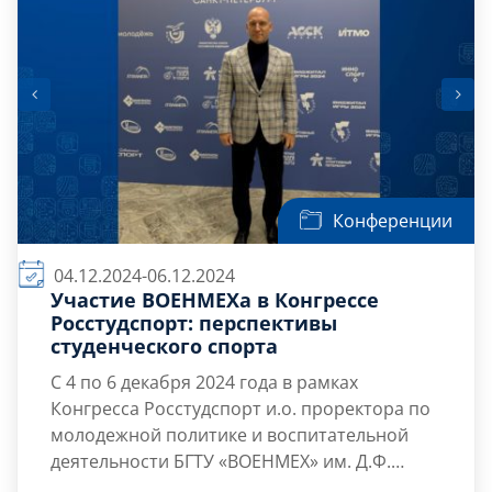
Конференции
04.12.2024-06.12.2024
Участие ВОЕНМЕХа в Конгрессе
Росстудспорт: перспективы
студенческого спорта
С 4 по 6 декабря 2024 года в рамках
Конгресса Росстудспорт и.о. проректора по
молодежной политике и воспитательной
деятельности БГТУ «ВОЕНМЕХ» им. Д.Ф.
Устинова Николай Алексеевич Зиновьев
4 декабря состоялся II Всероссийский форум