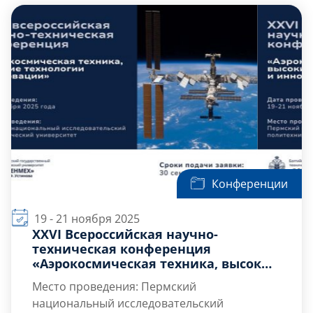
математического моделирования
физических процессов.
Разработка и внедрение технологий
суперкомпьютерного моделирования,
искусственного интеллекта, анализа
больших данных и машинного
обучения в […]
Конференции
19 - 21 ноября 2025
ХХVI Всероссийская научно-
техническая конференция
«Аэрокосмическая техника, высокие
технологии и инновации»
Место проведения: Пермский
(АКТТИ-2025)
национальный исследовательский