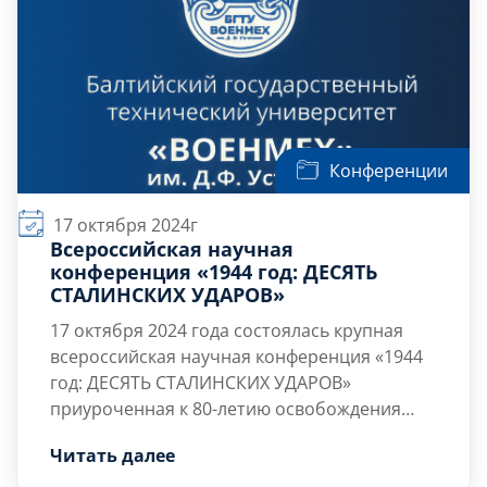
Конференции
17 октября 2024г
Всероссийская научная
конференция «1944 год: ДЕСЯТЬ
СТАЛИНСКИХ УДАРОВ»
17 октября 2024 года
состоялась крупная
всероссийская научная конференция «1944
год: ДЕСЯТЬ СТАЛИНСКИХ УДАРОВ»
приуроченная к 80-летию освобождения
Ленинграда от фашистской блокады и
Организаторами конференции выступили:
Читать далее
изгнания немецко-фашистских войск с
ПРЕЗИДЕНТСКАЯ БИБЛИОТЕКА,
территории Советского Союза».
РОССИЙСКОЕ ВОЕННО-ИСТОРИЧЕСКОЕ