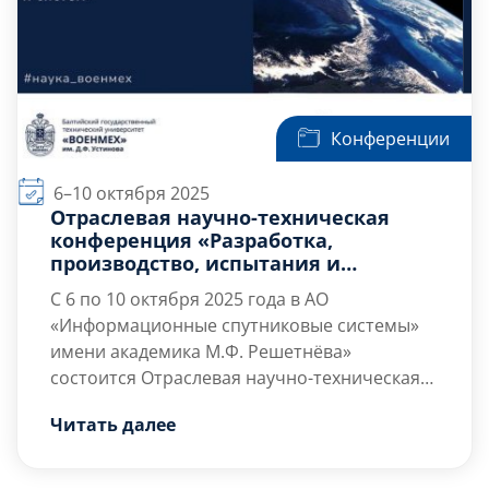
Конференции
6–10 октября 2025
Отраслевая научно-техническая
конференция «Разработка,
производство, испытания и
эксплуатация космических
С 6 по 10 октября 2025 года
в АО
аппаратов и систем»
«Информационные спутниковые системы»
имени академика М.Ф. Решетнёва»
состоится Отраслевая научно-техническая
конференция «Разработка, производство,
К участию приглашаются сотрудники
Читать далее
испытания и эксплуатация космических
предприятий ракетно-космической отрасли,
аппаратов и систем».
студенты, аспиранты, молодые учёные,
школьники (9-11 класс).