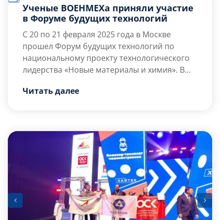
Ученые ВОЕНМЕХа приняли участие
в Форуме будущих технологий
С 20 по 21 февраля 2025 года в Москве
прошел Форум будущих технологий по
национальному проекту технологического
лидерства «Новые материалы и химия». В
числе приглашенных участников оказались
Читать далее
молодые ученые БГТУ «ВОЕНМЕХ» им. Д.Ф.
Устинова:
— Олехвер Алексей Иванович, к.т.н., доцент
кафедры Е4;
— Расулов Зайнодин Нурмагомедович, к.т.н.,
доцент кафедры Е4;
— Кононов Кирилл Иванович, ассистент
кафедры Е2. […]