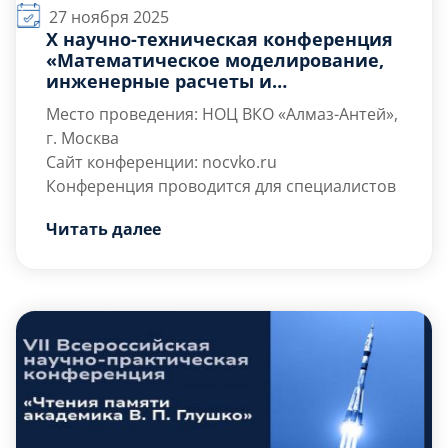
27 ноября 2025
Х научно-техническая конференция
«Математическое моделирование,
инженерные расчеты и
программное обеспечение для
Место проведения: НОЦ ВКО «Алмаз-Антей»,
решения задач ВКО»
г. Москва
Сайт конференции:
nocvko.ru
Конференция проводится для специалистов
организаций, входящих в АО «Концерн ВКО
Читать далее
«Алмаз-Антей», профильных организаций,
НИИ и вузов. Будут обсуждаться актуальные
вопросы математического моделирования,
Информационное сообщение
Скачать
инженерных расчетов и программного
Направления работы:
обеспечения для решения задач воздушно-
Математическое моделирование и
космической обороны.
инженерные […]