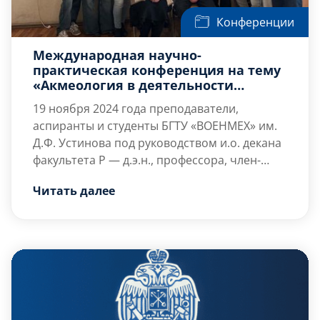
Конференции
Международная научно-
практическая конференция на тему
«Акмеология в деятельности
субъектов образования»
19 ноября 2024 года
преподаватели,
аспиранты и студенты БГТУ «ВОЕНМЕХ» им.
Д.Ф. Устинова под руководством и.о. декана
факультета Р — д.э.н., профессора, член-
корреспондента РАО, почётного работника
Читать далее
науки и высоких технологий Российской
Федерации Шматко Алексея Дмитриевича
по заданию и.о. Ректора БГТУ ВОЕНМЕХ им.
Д.Ф. Устинова доктора техн. наук,
профессора Шашурина Александра
Евгеньевича, приняли участие в
международной […]