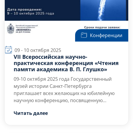
Конференции
09 - 10 октября 2025
VII Всероссийская научно-
практическая конференция «Чтения
памяти академика В. П. Глушко»
09-10 октября 2025 года
Государственный
музей истории Санкт-Петербурга
приглашает всех желающих на юбилейную
научную конференцию, посвященную
выдающемуся конструктору отечественной
Информационное письмо
Скачать
Читать далее
космонавтики Валентину Петровичу Глушко.
Заявка на участие
Скачать
Эта встреча станет важным событием для
Программа […]
исследователей, преподавателей, студентов