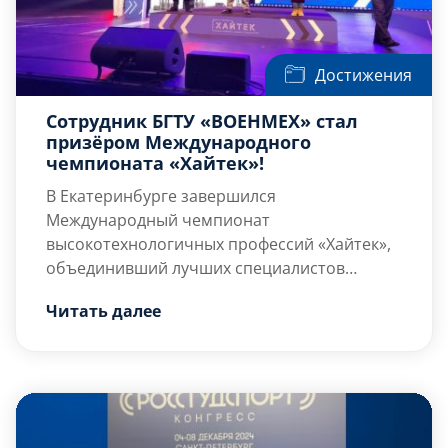
Достижения
Сотрудник БГТУ «ВОЕНМЕХ» стал
призёром Международного
чемпионата «Хайтек»!
В Екатеринбурге завершился
Международный чемпионат
высокотехнологичных профессий «Хайтек»,
объединивший лучших специалистов
страны. Среди участников был Чирков Иван,
Чемпионат собрал порядка 500 участников,
Читать далее
ассистент кафедры Е7 БГТУ «ВОЕНМЕХ» им.
экспертов и организаторов из 14
Д.Ф. Устинова и инженер бюро ОСК
крупнейших холдингов и […]
«Малахит», который занял 2 место в
компетенции «Инженер по расчету
прочности».