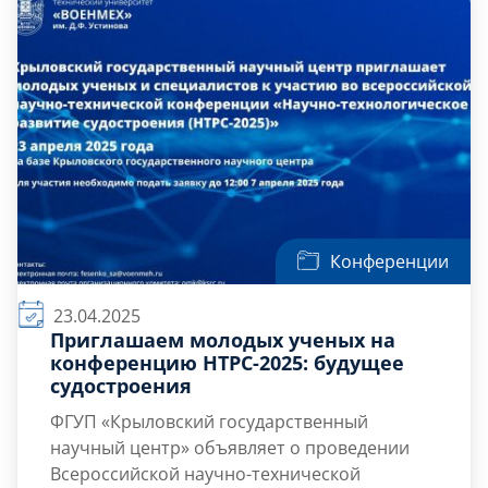
вызовы, вопросы импортозамещения и
Круглые столы […]
роль вузов в подготовке кадров для
высокотехнологичных отраслей;
Конференции
23.04.2025
Приглашаем молодых ученых на
конференцию НТРС-2025: будущее
судостроения
ФГУП «Крыловский государственный
научный центр» объявляет о проведении
Всероссийской научно-технической