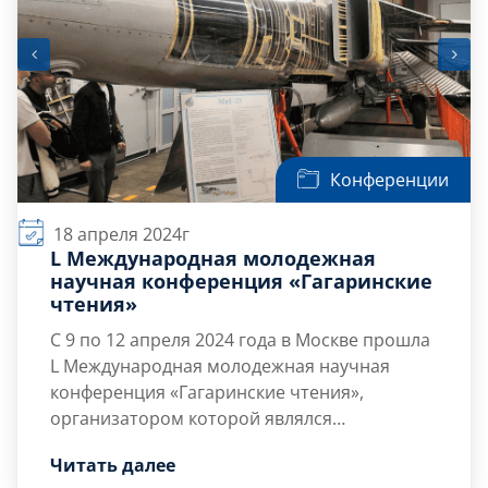
Конференции
18 апреля 2024г
L Международная молодежная
научная конференция «Гагаринские
чтения»
С 9 по 12 апреля 2024 года в Москве прошла
L Международная молодежная научная
конференция «Гагаринские чтения»,
организатором которой являлся
Московский авиационный институт.
Наши представители выступили с
Читать далее
докладами: