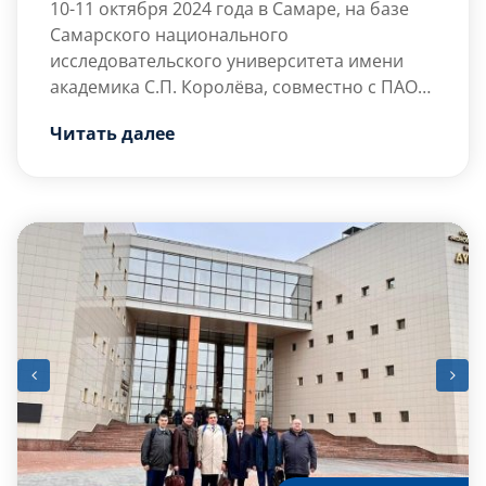
10-11 октября 2024 года
в Самаре, на базе
Самарского национального
исследовательского университета имени
академика С.П. Королёва, совместно с ПАО
«ОДК-Кузнецов», прошёл Всероссийский
Читать далее
научно-технический форум по двигателям и
энергетическим установкам им. Н.Д.
Кузнецова. Основная цель данного форума
заключалась в выявлении потребностей
промышленного сектора России, а именно в
подготовке высококвалифицированных
кадров, внедрении и развитии
отечественных программных продуктов, […]