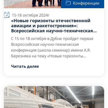
Конференции
15-18 октября 2024г
«Новые горизонты отечественной
авиации и ракетостроения»:
Всероссийская научно-техническая
конференция в Дубне
С 15 по 18 октября
в Дубне пройдет первая
Всероссийская научно-техническая
конференция (школа-семинар) имени А.Я.
Березняка на тему «Новые горизонты
отечественной авиации и ракетостроения».
В этом году конференция собрала
Читать далее
Данное мероприятие организовано
участников из […]
акционерным обществом «ГосМКБ „Радуга“
им. А. Я. Березняка» при поддержке
Балтийского государственного технического
университета «ВОЕНМЕХ» имени Д. Ф.
Устинова.