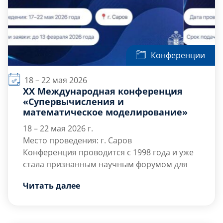
публикации в журналах из […]
Конференции
18 – 22 мая 2026
XX Международная конференция
«Супервычисления и
математическое моделирование»
18 – 22 мая 2026 г.
Место проведения: г. Саров
Конференция проводится с 1998 года и уже
стала признанным научным форумом для
обсуждения наиболее актуальных и
Читать далее
перспективных вопросов математического
моделирования и суперкомпьютерных
Направления конференции:
вычислений.
Развитие численных методов для