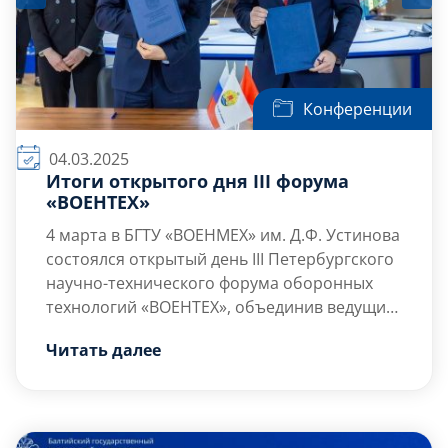
Конференции
04.03.2025
Итоги открытого дня III форума
«ВОЕНТЕХ»
4 марта в БГТУ «ВОЕНМЕХ» им. Д.Ф. Устинова
состоялся открытый день III Петербургского
научно-технического форума оборонных
технологий «ВОЕНТЕХ», объединив ведущих
ученых, представителей промышленности и
Ключевые события форума:
Читать далее
органов государственной власти.
Пленарное заседание было посвящено
приоритетным направлениям развития
оборонно-промышленного комплекса
России. Эксперты обсудили ключевые