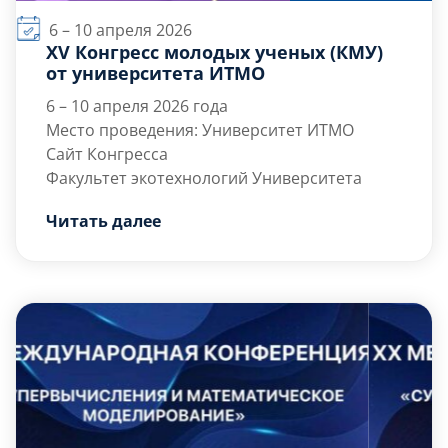
6 – 10 апреля 2026
XV Конгресс молодых ученых (КМУ)
от университета ИТМО
6 – 10 апреля 2026 года
Место проведения: Университет ИТМО
Сайт Конгресса
Факультет экотехнологий Университета
ИТМО приглашает присоединиться к
Читать далее
научным дискуссиям на подсекциях
«Устойчивое развитие» и «Экотехнологии».
Возможности для участников:
Представить свой вуз и научные
работы.
Принять участие в лекциях, экскурсиях,
тренингах.
Публикация тезисов в сборнике трудов
(РИНЦ).
Лучшие доклады рекомендуются к