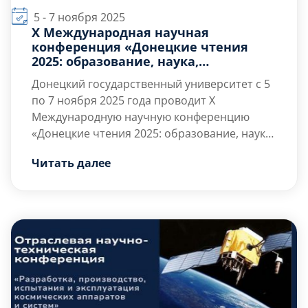
5 - 7 ноября 2025
X Международная научная
конференция «Донецкие чтения
2025: образование, наука,
инновации, культура и вызовы
Донецкий государственный университет
с 5
современности»
по 7 ноября 2025 года
проводит
X
Международную научную конференцию
«Донецкие чтения 2025: образование, наука,
инновации, культура и вызовы
Цель конференции
– установление
Читать далее
современности»
образовательных и научных контактов,
.
презентация научных достижений, обмен
мнениями ученых и будущих специалистов
научнообразовательной и культурной
сферы, повышение профессионального
уровня научной молодежи, углубление
взаимодействия сотрудников
образовательных, научных […]