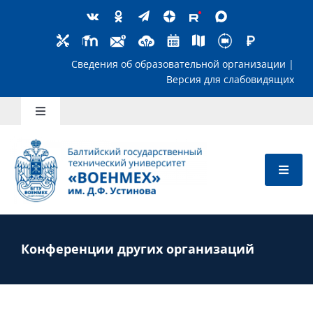
Skip
to
content
Сведения об образовательной организ
Версия для слабов
Toggle
Navigation
Школьникам
Абитуриентам
Студентам
Конференции других организаций
Преподавателям