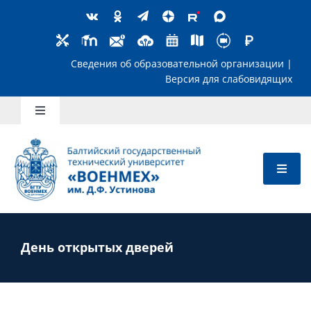
Skip
to
content
Сведения об образовательной организ
Версия для слабов
Toggle
Navigation
Школьникам
Абитуриентам
Студентам
День открытых дверей
Преподавателям