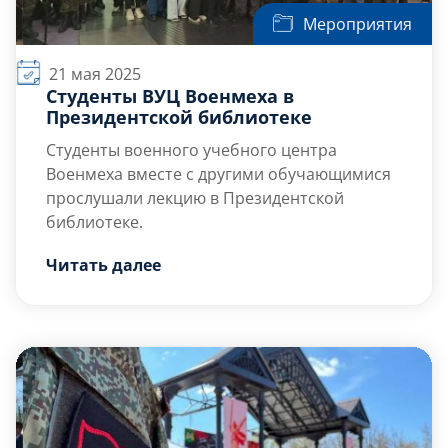
Мероприятия
21 мая 2025
Студенты ВУЦ Военмеха в
Президентской библиотеке
Студенты
военного учебного центра
Военмеха вместе с другими обучающимися
прослушали лекцию в Президентской
библиотеке.
21 мая в Президентской библиотеке
Читать далее
состоялась лекция на тему: «Операция во
Фленсбурге после Победы. Май 1945».
В рамках лектория «Знание о России»
спикер мероприятия – Анатолий Павлович
Конташов, рассказал о секретной операции
разведчиков и сотрудников СМЕРШа в зоне
оккупации союзников […]