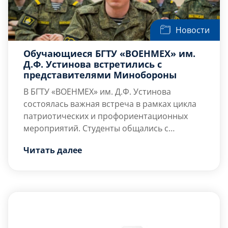
Новости
Обучающиеся БГТУ «ВОЕНМЕХ» им.
Д.Ф. Устинова встретились с
представителями Минобороны
В БГТУ «ВОЕНМЕХ» им. Д.Ф. Устинова
состоялась важная встреча в рамках цикла
патриотических и профориентационных
мероприятий. Студенты общались с
представителями Министерства обороны
Главная цель диалога – показать молодёжи,
Читать далее
Российской Федерации.
как современное образование и высокие
технологии могут служить на благо страны,
и познакомить с одним из самых
перспективных направлений – эксплуатация
Что обсудили:
беспилотных систем.
— Технологии на […]