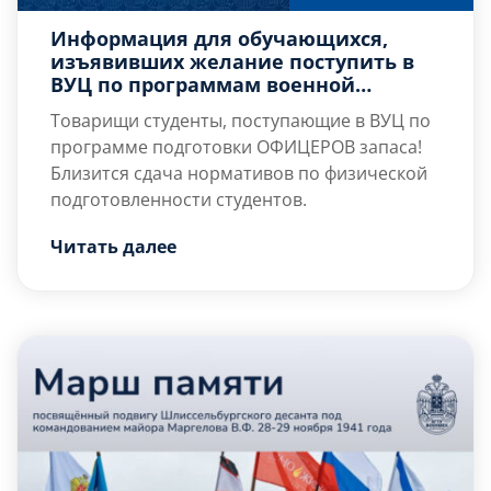
Информация для обучающихся,
изъявивших желание поступить в
ВУЦ по программам военной
подготовки офицеров запаса
Товарищи студенты, поступающие в ВУЦ по
программе подготовки ОФИЦЕРОВ запаса!
Близится сдача нормативов по физической
подготовленности студентов.
14.12.2024г. – стадион «Ижорец» (59.738944,
Читать далее
30.609516) (адрес: г. Колпино, ул. Тверская,
д.27.) – сдача нормативов по бегу на 100
метров, кроссу на 3000 метров и
подтягивание.
ВРЕМЯ ПРИБЫТИЯ:
Факультет А, Е – прибывает 9.50, начало
10.30;
Факультет И,О – прибывает 12.00, начало
12.30.
На […]