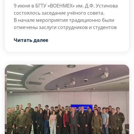
9 июня в БГТУ «ВОЕНМЕХ» им. Д.Ф. Устинова
состоялось заседание учёного совета.
В начале мероприятия традиционно были
отмечены заслуги сотрудников и студентов
университета.
Читать далее
Почётными грамотами и благодарностями
за помощь в ликвидации последствий
разлива нефтепродуктов в акватории и на
побережье Черного моря в Анапе
наградили:
— Лозинского Александра Григорьевича,
начальника Военного учебного центра при
БГТУ «ВОЕНМЕХ» […]