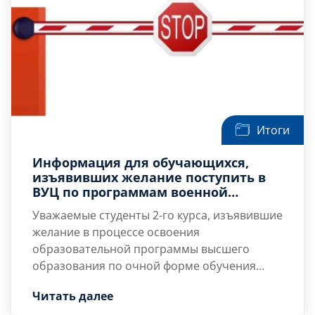
Итоги
Информация для обучающихся,
изъявивших желание поступить в
ВУЦ по программам военной
подготовки офицеров запаса
Уважаемые студенты 2-го курса, изъявившие
желание в процессе освоения
образовательной программы высшего
образования по очной форме обучения
пройти обучение по программе военной
В соответствии с Приказом МО РФ от
Читать далее
подготовки офицеров запаса в военном
26.08.2020 г. № 400 в течение сегодняшнего