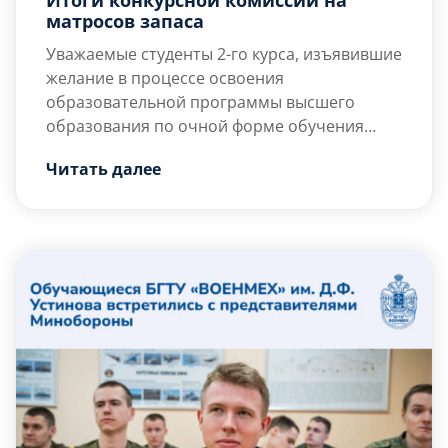
матросов запаса
Уважаемые студенты 2-го курса, изъявившие
желание в процессе освоения
образовательной программы высшего
образования по очной форме обучения
пройти обучение по программе военной
29.05.2026г. c 12.00 до 17.00 в кабинете 409
Читать далее
подготовки матросов запаса в военном
конкурсная комиссия будет готова ответить
учебном центре!
на вопросы по части касающейся
поступления ПЕРСОНАЛЬНО каждому
студенту в очной форме при предъявлении
[…]