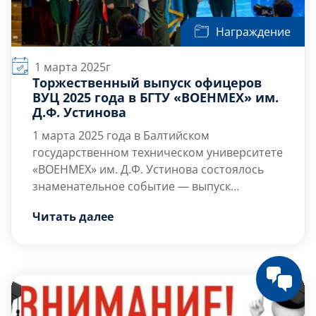
Награждение
1 марта 2025г
Торжественный выпуск офицеров
ВУЦ 2025 года в БГТУ «ВОЕНМЕХ» им.
Д.Ф. Устинова
1 марта 2025 года
в Балтийском
государственном техническом университете
«ВОЕНМЕХ» им. Д.Ф. Устинова состоялось
знаменательное событие — выпуск
офицеров Военного учебного центра.
Этот день стал важным этапом для каждого
Читать далее
выпускника. В торжественной обстановке
им были вручены дипломы,
символизирующие не только завершение
учёбы, но и начало нового пути, полного
И.о. ректора университета Александр
возможностей и ответственности.
Евгеньевич Шашурин […]