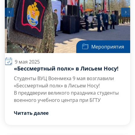
Мероприятия
9 мая 2025
«Бессмертный полк» в Лисьем Носу!
Студенты
ВУЦ
Военмеха 9 мая возглавили
«Бессмертный полк» в Лисьем Носу!
В преддверии великого праздника студенты
военного учебного центра
при БГТУ
«ВОЕНМЕХ» им. Д.Ф. Устинова приняли
Читать далее
участие в торжественном шествии в поселке
Лисий Нос. Под руководством начальника
кафедры ОВП ВУЦ, капитана 1 ранга, к.в.н.,