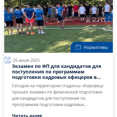
Нормативы
25 июля 2025
Экзамен по ФП для кандидатов для
поступления по программам
подготовки кадровых офицеров в
ВУЦ при БГТУ «ВОЕНМЕХ» им. Д.Ф.
Сегодня на территории стадиона «Кировец»
Устинова
прошёл экзамен по физической подготовке
для кандидатов для поступления по
программам подготовки кадровых
офицеров в Военный учебный центр при
Для определения уровня физической
Читать далее
БГТУ «ВОЕНМЕХ» им. Д.Ф. Устинова.
подготовки студенты под чётким