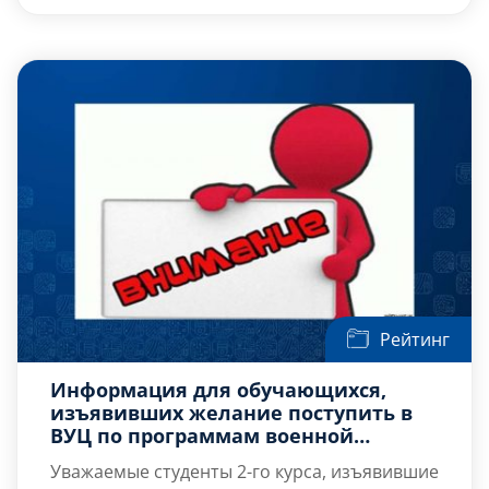
учебном центре!
дня каждый желающий мог узнать
результаты конкурсного отбора,
ознакомиться со своими показателями,
выяснить […]
Рейтинг
Информация для обучающихся,
изъявивших желание поступить в
ВУЦ по программам военной
подготовки офицеров запаса
Уважаемые студенты 2-го курса, изъявившие