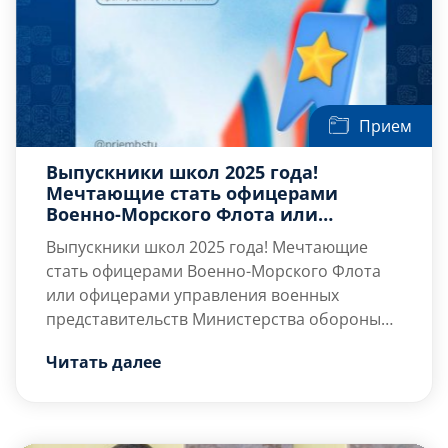
Прием
Выпускники школ 2025 года!
Мечтающие стать офицерами
Военно-Морского Флота или
офицерами управления военных
Выпускники школ 2025 года! Мечтающие
представительств Министерства
стать офицерами Военно-Морского Флота
обороны Российской Федерации!
или офицерами управления военных
представительств Министерства обороны
Российской Федерации!
Кадровый офицер – профессия, которая во
Читать далее
все времена была и будет достойной и
востребованной в нашей стране.
Вооружённые Силы России сейчас
переоснащаются новейшими видами
В 2025 […]