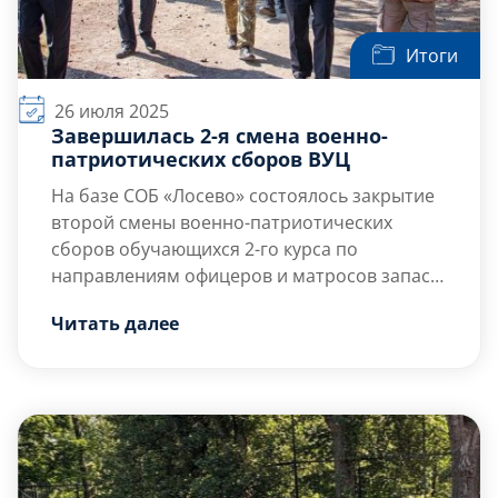
Итоги
26 июля 2025
Завершилась 2-я смена военно-
патриотических сборов ВУЦ
На базе СОБ «Лосево» состоялось закрытие
второй смены военно-патриотических
сборов обучающихся 2-го курса по
направлениям офицеров и матросов запаса
военного учебного центра при БГТУ
Проводить строевой смотр приехал
Читать далее
«ВОЕНМЕХ» им. Д.Ф. Устинова.
начальник военного учебного центра при
БГТУ «ВОЕНМЕХ» им. Д.Ф. Устинова, капитан
1 ранга Лозинский Александр Григорьевич.
В последний день смены прошёл смотр
кубриков, проверка […]