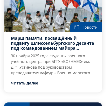
Новости
Марш памяти, посвящённый
подвигу Шлиссельбургского десанта
под командованием майора
Маргелова В.Ф. 28-29 ноября 1941
30 ноября 2025 года студенты военного
года
учебного центра при БГТУ «ВОЕНМЕХ» им.
Д.Ф. Устинова под руководством
преподавателя кафедры Военно-морского
флота, подполковника
Мероприятие началось […]
Чуприна Андрея
Читать далее
Игоревича
и преподавателя кафедры
общевоенной подготовки, подполковника
запаса
Сигаева Вячеслава Ивановича
приняли участие совместно с курсантами