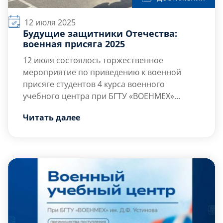
12 июля 2025
Будущие защитники Отечества:
военная присяга 2025
12 июля состоялось торжественное
мероприятие по приведению к военной
присяге студентов 4 курса военного
учебного центра при БГТУ «ВОЕНМЕХ»
им. Д.Ф. Устинова.
Перед началом церемонии с напутственным
Читать далее
словом к студентам обратился начальник
военного учебного центра, капитан 1 ранга
Лозинский Александр Григорьевич. В своей
речи он подчеркнул важность присяги как
Прозвучал гимн […]
главного акта верности Родине и воинскому
долгу.