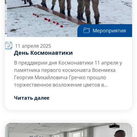
Мероприятия
11 апреля 2025
День Космонавтики
В преддверии дня Космонавтики 11 апреля у
памятника первого космонавта Военмеха
Георгия Михайловича Гречко прошло
торжественное возложение цветов в
Московском парке Победы. В мероприятии
Что было:
Читать далее
участвовали студенты, преподаватели и
Почтили подвиги минутой молчания:
представители
мы помним о выпускнике, чей вклад в
военного учебного центра
.
космонавтику остается эталоном для
новых поколений.
Посетили бюст […]