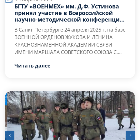
БГТУ «ВОЕНМЕХ» им. Д.Ф. Устинова
принял участие в Всероссийской
научно-методической конференции
Развитие Военной Педагогики в XXI
В Санкт-Петербурге
24 апреля 2025 г.
на базе
веке
ВОЕННОЙ ОРДЕНОВ ЖУКОВА И ЛЕНИНА
КРАСНОЗНАМЕННОЙ АКАДЕМИИ СВЯЗИ
ИМЕНИ МАРШАЛА СОВЕТСКОГО СОЮЗА С.М.
БУДЕННОГО
От факультета Р «Международного
Читать далее
промышленного менеджмента и
коммуникации» БГТУ «ВОЕНМЕХ» им. Д.Ф.
Устинова в работе конференции приняли
участие: и.о. декана Факультета «Р» Шматко
Алексей Дмитриевич, доктор экономических
наук, профессор, член корреспондент РАО;
заведующий кафедрой […]