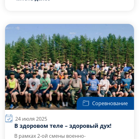
наблюдением комиссии
продемонстрировали свои навыки в
подтягивании на перекладине, беге на
Быть офицером — великая честь!
короткие и длинные дистанции.
Соревнование
24 июля 2025
В здоровом теле – здоровый дух!
В рамках 2-ой смены военно-