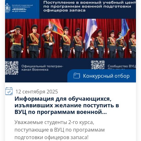
Михайловской военной артиллерийской
академии в марше памяти, посвящённом
подвигу Шлиссельбургского десанта 28-29
ноября 1941 года.
Конкурсный отбор
12 сентября 2025
Информация для обучающихся,
изъявивших желание поступить в
ВУЦ по программам военной
подготовки офицеров запаса
Уважаемые студенты 2-го курса,
поступающие в ВУЦ по программам
подготовки офицеров запаса!