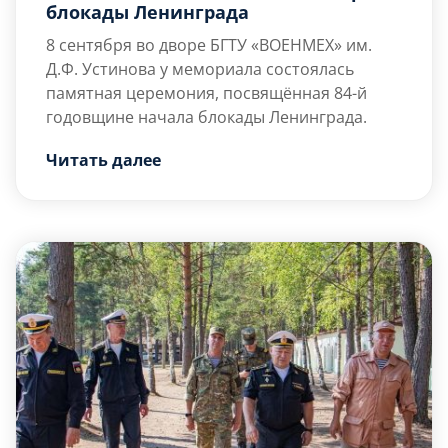
блокады Ленинграда
8 сентября во дворе БГТУ «ВОЕНМЕХ» им.
Д.Ф. Устинова у мемориала состоялась
памятная церемония, посвящённая 84-й
годовщине начала блокады Ленинграда.
Преподаватели, сотрудники, студенты и
Читать далее
гости университета собрались, чтобы
почтить память жертв одной из самых
трагических страниц истории города.
К участникам мероприятия обратился
проректор по образовательной
деятельности Александр Владимирович
Суслин. Он отметил, что блокада
Ленинграда – это символ […]