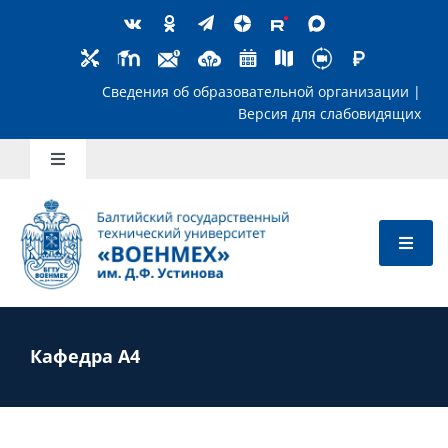
Skip
to
content
Сведения об образовательной организ
Версия для слабов
Toggle
Navigation
Школьникам
Абитуриентам
Студентам
Кафедра А4
Преподавателям