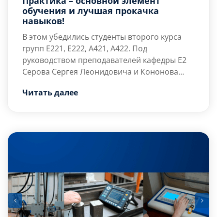
Практика – основной элемент
обучения и лучшая прокачка
навыков!
В этом убедились студенты второго курса
групп Е221, Е222, А421, А422. Под
руководством преподавателей кафедры Е2
Серова Сергея Леонидовича и Кононова
Кирилла Ивановича они посетили ООО
Знакомство началось […]
Читать далее
«ЗАВОД ГОРЭЛТЕХ». Это российское
высокотехнологичное предприятие полного
производственного цикла, выпускающее
широкий ассортимент взрывозащищенного
электрооборудования и ведущее передовые
научно-технические разработки.
Военмеховцам провели экскурсию по всему
предприятию.