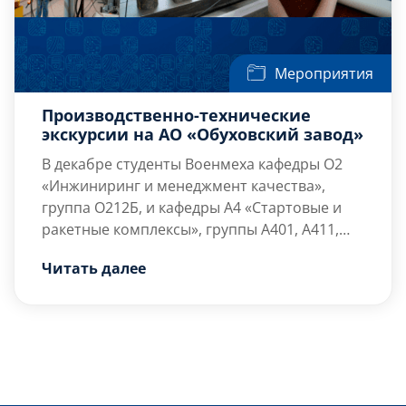
Мероприятия
Производственно-технические
экскурсии на АО «Обуховский завод»
В декабре студенты Военмеха кафедры О2
«Инжиниринг и менеджмент качества»,
группа О212Б, и кафедры А4 «Стартовые и
ракетные комплексы», группы А401, А411,
посетили с экскурсией предприятие АО
Читать далее
«Обуховский завод». В рамках
производственно-технической экскурсии
студенты группы О212Б побывали в
Испытательном центре предприятия и
Управлении метрологии. Обучающиеся
познакомились с одним из самых крупных
внутризаводских испытательных центров в