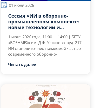
01 июня 2026
Сессия «ИИ в оборонно-
промышленном комплексе:
новые технологии и
вызовы»
1 июня 2026 года, 11:00 — 14:00 | БГТУ
«ВОЕНМЕХ» им. Д.Ф. Устинова, ауд. 217
ИИ становится неотъемлемой частью
современного оборонно-
промышленного комплекса, формируя
Читать далее
новые технологии и подходы к
ведению боевых действий.
Предприятия критической
инфраструктуры не обходятся без
создания цифровых двойников,
управления производством и
логистикой. Россия делает ставку на
собственные разработки, кадровую