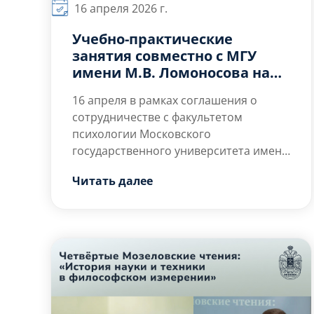
16 апреля 2026 г.
Учебно-практические
занятия совместно с МГУ
имени М.В. Ломоносова на
тему: «Девиации и
16 апреля в рамках соглашения о
кризисные состояния в
сотрудничестве с факультетом
практике психолога»
психологии Московского
государственного университета имени
М.В. Ломоносова на кафедре Б6
Читать далее
«Стратегическое управление
высокотехнологичными
предприятиями» факультета «Б»
Базовое инженерное образование
пройдут учебно-практические занятия
со студентами 4 курса специальности
«Психология служебной
деятельности», посвящённые