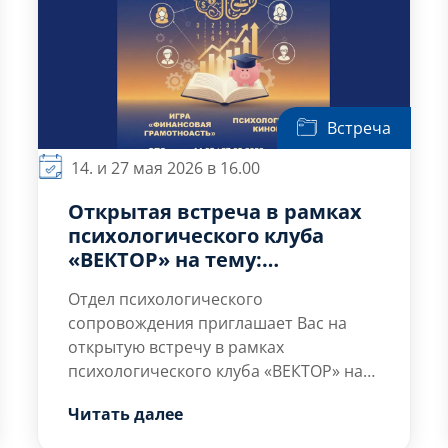
Встреча
14. и 27 мая 2026 в 16.00
Открытая встреча в рамках
психологического клуба
«ВЕКТОР» на тему:
«Психология денег»
Отдел психологического
сопровождения приглашает Вас на
открытую встречу в рамках
психологического клуба «ВЕКТОР» на
тему: «Психология денег», на которой
Читать далее
Вы сможете исследовать
психологические аспекты восприятия