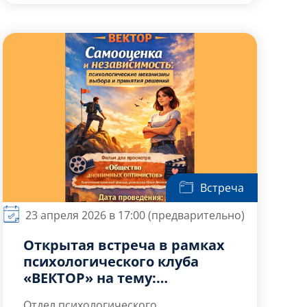
Встреча пройдёт в уникальном
формате психологического киноклуба,
где искусство кино станет
инструментом для исследования себя
и стратегий поведения в конфликте.
Встреча
23 апреля 2026 в 17:00 (предварительно)
Открытая встреча в рамках
психологического клуба
«ВЕКТОР» на тему:
«Самооценка и
Отдел психологического