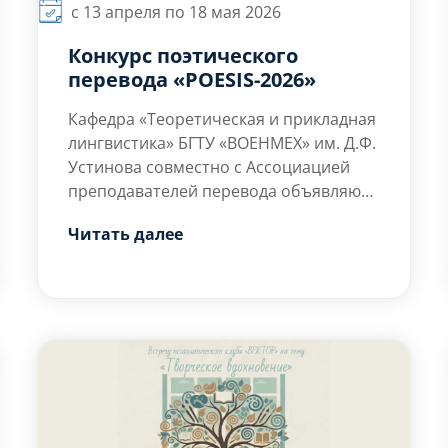
с 13 апреля по 18 мая 2026
Конкурс поэтического
перевода «POESIS-2026»
Кафедра «Теоретическая и прикладная
лингвистика» БГТУ «ВОЕНМЕХ» им. Д.Ф.
Устинова совместно с Ассоциацией
преподавателей перевода объявляют
о начале работы Пятого
Екатерина Александровна
Читать далее
Всероссийского переводческого
Кондратьева, председатель жюри,
конкурса (с международным участием)
поэт, переводчик (СПбГУ)
среди обучающихся высших учебных
заведений «POESIS-2026».
От всей души хотелось
бы поприветствовать
будущих участников
Пятого Всероссийского
переводческого конкурса