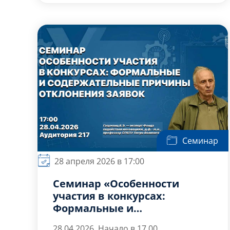
Войне 1941-1945 гг.
патриотизма и гражданской
идентичности, стойкости и готовности
к защите Родины!
План мероприятия:
Беседа о преемственности поколений,
о подвигах Великой Отечественной
Войны и о […]
Семинар
28 апреля 2026 в 17:00
Семинар «Особенности
участия в конкурсах:
Формальные и
содержательные причины
28.04.2026 Начало в 17.00