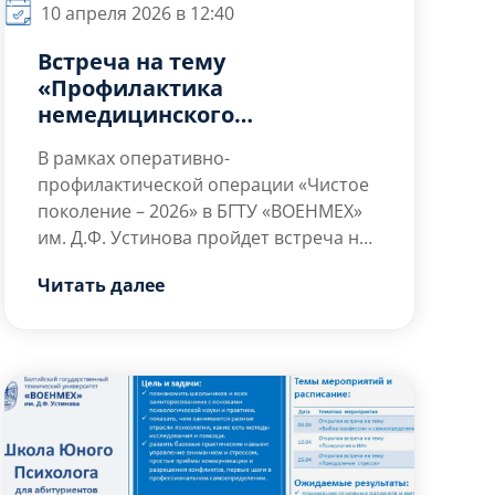
10 апреля 2026 в 12:40
Встреча на тему
«Профилактика
немедицинского
употребления
В рамках оперативно-
наркотических средств и
профилактической операции «Чистое
ПАВ в молодежной среде»
поколение – 2026» в БГТУ «ВОЕНМЕХ»
им. Д.Ф. Устинова пройдет встреча на
тему: «Профилактика немедицинского
На встрече будут освещены
Читать далее
употребления наркотических средств
следующие вопросы:
и ПАВ в молодежной среде»
Что такое психоактивные
вещества (ПАВ) и как они влияют
на центральную нервную систему
человека;
Разнообразие форм зависимого
поведения в молодёжной среде;
Психологические […]