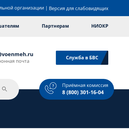
ельной организации
|
Версия для слабовидящих
шателям
Партнерам
НИОКР
@voenmeh.ru
Служба в БВС
ронная почта
Приёмная комиссия
одежная политика
Спорт
Услуги
8 (800) 301-16-04