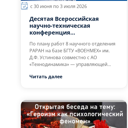
с 30 июня по 3 июля 2026
Десятая Всероссийская
научно-техническая
конференция
«Фундаментальные основы
По плану работ 8 научного отделения
баллистического
РАРАН на базе БГТУ «ВОЕНМЕХ» им.
проектирования – 2026»
Д.Ф. Устинова совместно с АО
«Технодинамика» — управляющей
организации АО НПК «Техмаш» и АО
Читать далее
«Спецхимия» в период с 30 июня по 3
июля 2026 г. X пройдет Всероссийская
научно-техническая конференция
«Фундаментальные основы
баллистического проектирования –
2026», которая продолжает ряд
конференций баллистической
направленности, проводящихся […]