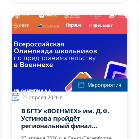
и отношения к деньгам, выявить
собственные финансовые установки и
убеждения, а также развить навыки
финансовой грамотности. Вы узнаете,
какие бессознательные сценарии
мешают накоплению и приумножению
средств, как детские травмы и […]
Мероприятия
23 апреля 2026 г.
В БГТУ «ВОЕНМЕХ» им. Д.Ф.
Устинова пройдёт
региональный финал
Всероссийской Олимпиады
23 апреля 2026 г. в Санкт-Петербурге