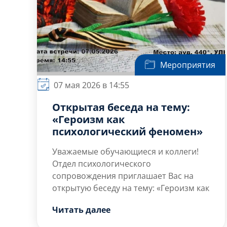
Мероприятия
07 мая 2026 в 14:55
Открытая беседа на тему:
«Героизм как
психологический феномен»
Уважаемые обучающиеся и коллеги!
Отдел психологического
сопровождения приглашает Вас на
открытую беседу на тему: «Героизм как
психологический феномен»,
Читать далее
посвященной празднованию Дня
Цель мероприятия — формирование и
Победы в Великой Отечественной
укрепление традиционных ценностей,