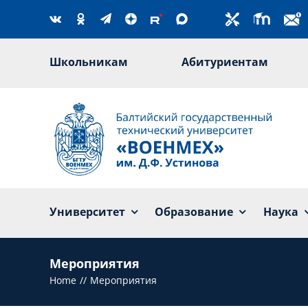
Skip
to
content
Школьникам
Абитуриентам
Университет
Образование
Наука
Мероприятия
Home
Мероприятия