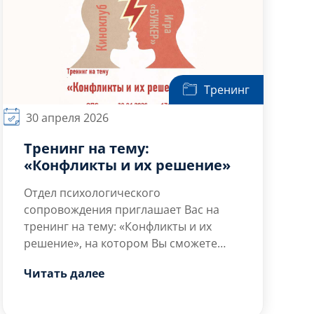
подготовку и создание суверенных ИИ-
решений […]
Тренинг
30 апреля 2026
Тренинг на тему:
«Конфликты и их решение»
Отдел психологического
сопровождения приглашает Вас на
тренинг на тему: «Конфликты и их
решение», на котором Вы сможете
исследовать индивидуальные реакции
Цель тренинга — обсуждение
Читать далее
на спорные ситуации и разработать
психологических […]
конкретные шаги на пути к
конструктивному взаимодействию.