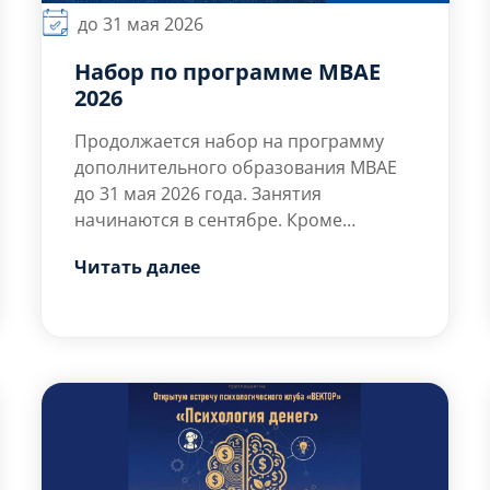
до 31 мая 2026
Набор по программе МВАЕ
2026
Продолжается набор на программу
дополнительного образования МВАЕ
до 31 мая 2026 года. Занятия
начинаются в сентябре. Кроме
международного российско-
Читать далее
китайского сертификата выдается
российский Диплом о
профессиональной переподготовке в
области экономики и бизнеса. Бизнес
практика в Китае Подробнее