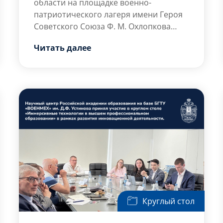
области на площадке военно-
патриотического лагеря имени Героя
Советского Союза Ф. М. Охлопкова
проходил Всероссийский молодёжный
Ключевым […]
Читать далее
форум «Гвардейск». Масштабное
событие объединило более 1,5 тысячи
активистов из 89 регионов страны,
включая представителей Санкт-
Петербурга. В составе делегации от
нашего города участие в форуме
приняли студенты БГТУ «ВОЕНМЕХ» им.
Д.Ф. Устинова.
Круглый стол