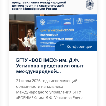
— научное и техническое […]
Конференции
БГТУ «ВОЕНМЕХ» им. Д.Ф.
Устинова представил опыт
международной
деятельности на
21 июля 2026 года исполняющий
стратегической сессии
обязанности начальника
Минобрнауки России
Международного управления БГТУ
«ВОЕНМЕХ» им. Д.Ф. Устинова
Елена
Аркадьевна
В мероприятии приняли участие
Рыбак-Франко
приняла