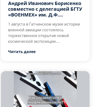
Андрей Иванович Борисенко
совместно с делегацией БГТУ
«ВОЕНМЕХ» им. Д.Ф.
Устинова открыл
1 августа в Гатчинском музее истории
космическую экспозицию в
военной авиации состоялось
Гатчинском музее истории
торжественное открытие новой
военной авиации
космической экспозиции.
Центральным событием дня стал
Генеральный директор музея
Читать далее
визит лётчика-космонавта, Героя
Геннадий Панев
с гордостью
России
продемонстрировал […]
Андрея Ивановича Борисенко,
который прибыл на церемонию
совместно с делегацией БГТУ
«ВОЕНМЕХ» им. Д.Ф. Устинова –
университета, ставшего для него
судьбоносным этапом на пути к
орбите.