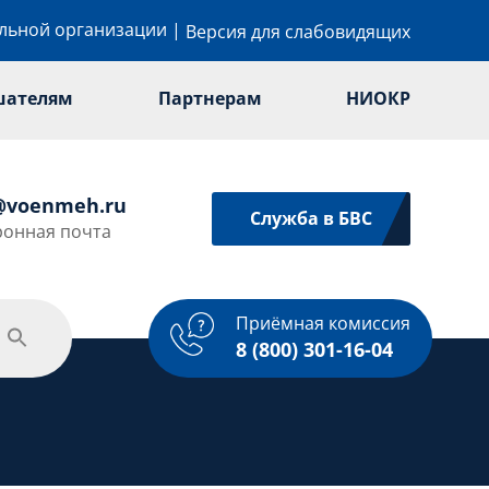
ельной организации
|
Версия для слабовидящих
шателям
Партнерам
НИОКР
@voenmeh.ru
Служба в БВС
ронная почта
Приёмная комиссия
одежная политика
Спорт
Услуги
8 (800) 301-16-04