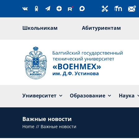
Skip
to
content
Школьникам
Абитуриентам
Университет
Образование
Наука
Важные новости
Home
Важные новости