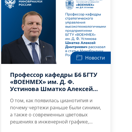
стремлениеㅤкㅤбезупречности,
сопровождающеесяㅤзавышенными,
нереалистичными стандартами.
В основе лежит жесткая система […]
Новости
Профессор кафедры Б6 БГТУ
«ВОЕНМЕХ» им. Д. Ф.
Устинова Шматко Алексей
Дмитриевич рассказал в
О том, как появилась цианотипия и
статье Минобрнауки России
почему чертежи раньше были синими,
о цианотипии
а также о современных цветовых
решениях в инженерной графике,
рассказывают эксперты: и.о. декана