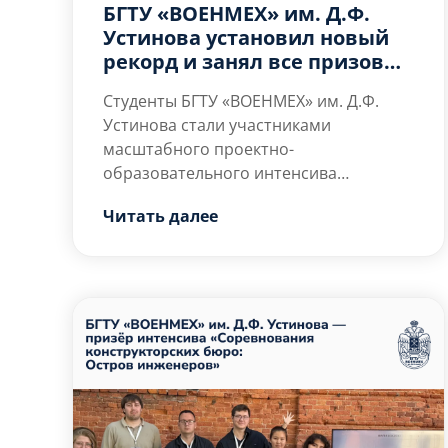
БГТУ «ВОЕНМЕХ» им. Д.Ф.
инженерам лучше
Устинова установил новый
понимать процесс
рекорд и занял все призовые
создания силовых
места на «Архипелаг 2026»
установок.
Студенты БГТУ «ВОЕНМЕХ» им. Д.Ф.
Устинова стали участниками
масштабного проектно-
образовательного интенсива
«Архипелаг 2026», который прошёл с
Читать далее
24 июля по 2 августа в Нижнем
Главной темой
Новгороде на базе АНОО «Школа 800».
«Архипелага 2026» стали
Мероприятие объединило более 1 000
технологии
школьников и студентов со всей
автономности:
России.
искусственный
интеллект,
беспилотные системы и
робототехника.
Участники решали