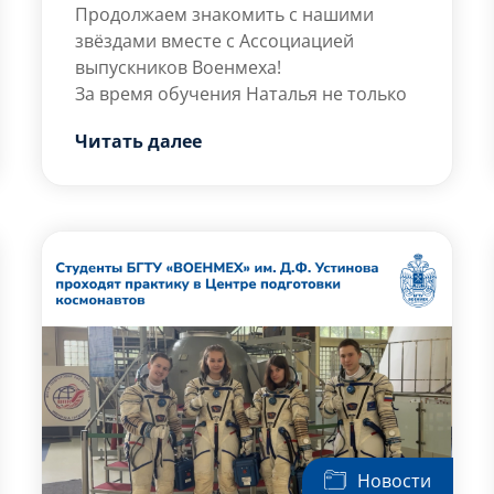
Продолжаем знакомить с нашими
звёздами вместе с Ассоциацией
выпускников Военмеха!
За время обучения Наталья не только
овладела тонкостями
Читать далее
приборостроения и контроля
качества, но и превратила
инженерный подход в жизненный
В карточках — ответы на вопросы от
принцип.
лучшего выпускника!
Следите за новостями Военмеха:
ВК
Rutube
Приемная комиссия
Новости