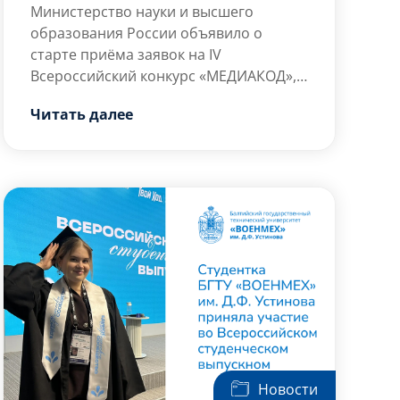
Министерство науки и высшего
образования России объявило о
старте приёма заявок на IV
Всероссийский конкурс «МЕДИАКОД»,
который проводится в рамках
Конкурс направлен на поддержку и
Читать далее
ежегодного Всероссийского
развитие творческих инициатив
молодёжного научного форума «Наука
молодых журналистов, блогеров,
будущего – наука молодых».
фотографов, видеографов,
представителей новых медиа и
студенческих СМИ. Его цель –
популяризация российской науки и […]
Новости