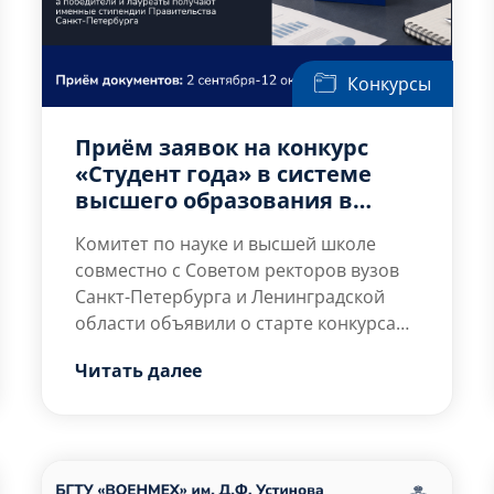
Конкурсы
Приём заявок на конкурс
«Студент года» в системе
высшего образования в
Санкт-Петербурге
Комитет по науке и высшей школе
совместно с Советом ректоров вузов
Санкт-Петербурга и Ленинградской
области объявили о старте конкурса
«Студент года»
Конкурс направлен на поддержку
в системе высшего
Читать далее
образования Санкт-Петербурга.
студентов, которые добились высоких
результатов в учебной, научной,
общественной, творческой,
спортивной и добровольческой
В 2026 году конкурс проводится по 12
деятельности.
номинациям, среди которых: