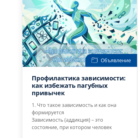
от анализа
Великого, объединивший молодых
технического задания,
учёных из ведущих технических вузов
патентного поиска и
Российской Федерации.
разработки
конструкторской
документации […]
Объявление
Профилактика зависимости:
как избежать пагубных
привычек
1. Что такое зависимость и как она
формируется
Зависимость (аддикция) – это
состояние, при котором человек
утрачивает контроль над своим