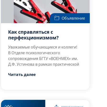
Объявление
Как справляться с
перфекционизмом?
Уважаемые обучающиеся и коллеги!
В Отделе психологического
сопровождения БГТУ «ВОЕНМЕХ» им.
Д.Ф. Устинова в рамках практической
подготовки обучающихся по
Читать далее
специальности 37.05.02 «Психология
Автор проекта: обучающийся группы
служебной деятельности» был
Р132С Урванцев Кирилл
разработан проект информационного
Владимирович.
поста на тему: «Как справляться с
Перфекционизм как психологический
перфекционизмом?».
конструкт:
Перфекционизм – это устойчивое