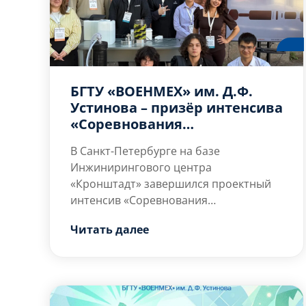
инженерные […]
БГТУ «ВОЕНМЕХ» им. Д.Ф.
Устинова – призёр интенсива
«Соревнования
конструкторских бюро:
В Санкт-Петербурге на базе
Остров инженеров»
Инжинирингового центра
«Кронштадт» завершился проектный
интенсив «Соревнования
конструкторских бюро: Остров
Читать далее
инженеров», организованный
В течение месяца
Центром ДПО Передовой инженерной
межвузовские команды
школы «Цифровой инжиниринг»
осуществляли полный
Санкт-Петербургского
цикл проектирования:
политехнического университета Петра