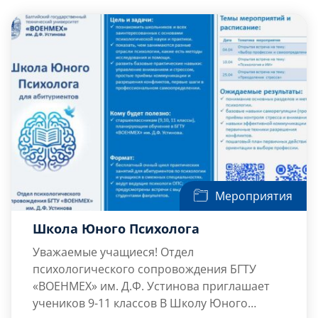
Слушателям
Партнерам
НИОКР
Мероприятия
Школа Юного Психолога
Уважаемые учащиеся! Отдел
психологического сопровождения БГТУ
«ВОЕНМЕХ» им. Д.Ф. Устинова приглашает
учеников 9-11 классов В Школу Юного