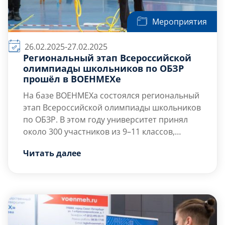
Мероприятия
26.02.2025-27.02.2025
Региональный этап Всероссийской
олимпиады школьников по ОБЗР
прошёл в ВОЕНМЕХе
На базе ВОЕНМЕХа состоялся региональный
этап Всероссийской олимпиады школьников
по ОБЗР. В этом году университет принял
около 300 участников из 9–11 классов,
успешно прошедших муниципальный отбор.
Олимпиада включала два тура:
Читать далее
— Теоретический — три часа для решения
заданий, проверяющих знания школьников.
— Практический — выполнение заданий на
местности и в специализированных
Региональный этап […]
помещениях с оборудованием.