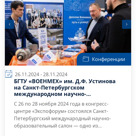
Конференции
26.11.2024 - 28.11.2024
БГТУ «ВОЕНМЕХ» им. Д.Ф. Устинова
на Санкт-Петербургском
международном научно-
образовательном салоне
С 26 по 28 ноября 2024 года в конгресс-
центре «Экспофорум» состоялся Санкт-
Петербургский международный научно-
образовательный салон — одно из
ключевых событий в области науки и
В первый день салона, 26 ноября, прошел