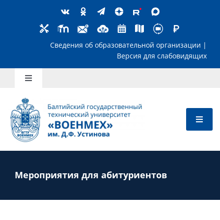
Skip
to
content
Сведения об образовательной организ
Версия для слабов
Toggle
Navigation
Школьникам
Абитуриентам
Студентам
Мероприятия для абитуриентов
Преподавателям