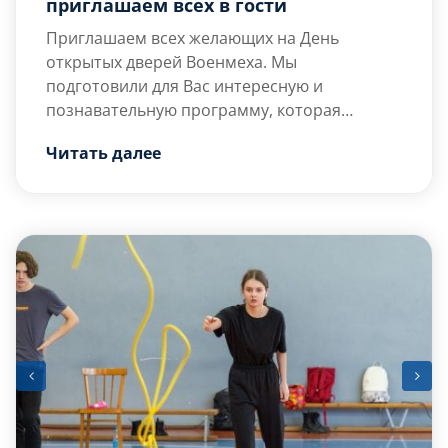
приглашаем всех в гости
Приглашаем всех желающих на День
открытых дверей Военмеха. Мы
подготовили для Вас интересную и
познавательную программу, которая
поможем взглянуть на изнанку жизни
Читать далее
нашего Университета. регистрируйтесь на
мероприятии и приходите, будет интересно!