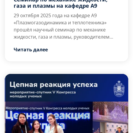
газа и плазмы на кафедре А9
29 октября 2025 года на кафедре А9
«Плазмогазодинамика и теплотехника»
прошёл научный семинар по механике
жидкости, газа и плазмы, руководителем
которого является д.ф.-м.н., проф., проф. каф.
На семинаре выпускник кафедры А9
Читать далее
А9 Юрий Михайлович Циркунов.
Смирнов Пётр Геннадьевич, начальник
отдела компьютерного моделирования ООО
«НПО «ГКМП» представил доклад на тему
«Математическое моделирование физико-
химических процессов в фильтрационных и
[…]