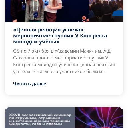
«Цепная реакция успеха»:
мероприятие-спутник V Конгресса
молодых учёных
С 5 по 7 октября в «Академии Маяк» им. А.Д.
Сахарова прошло мероприятие-спутник V
Конгресса молодых учёных «Цепная реакция
успеха». В числе его участников были и
студенты кафедры А2 «Технология
«Остались исключительно приятные
Читать далее
конструкционных материалов и
впечатления. Прекрасная организация,
производства ракетно-космической
живое общение и спикеры, которые горят
техники»
своим […]
Хайдукова Анастасия
,
Иванова
Юлия
и
Никифорова Елизавета
.