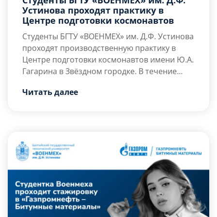
Устинова проходят практику в
Центре подготовки космонавтов
Студенты БГТУ «ВОЕНМЕХ» им. Д.Ф. Устинова
проходят производственную практику в
Центре подготовки космонавтов имени Ю.А.
Гагарина в Звёздном городке. В течение
четырёх недель они знакомятся с работой
Практику проходят:
Читать далее
одного из ключевых предприятий
— Степан Хохлов (группа И931С);
российской космической отрасли, получают
— Артемий Сажинов (группа И933С);
практический опыт и узнают, как проходит
— Виктория Байрамова (группа […]
подготовка космонавтов.