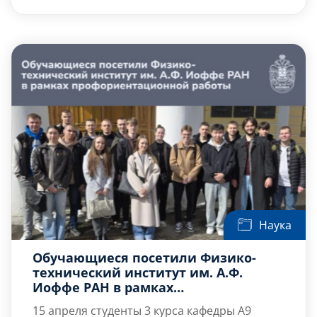
продемонстрированы огневые испытания
энергонасыщенных материалов на двух
типах экспериментальных стендов –
модельном ракетном двигателе и
манометрической установке. Сотрудники
предприятия подробно разъяснили
особенности каждой установки, их
технические характеристики и […]
Наука
Обучающиеся посетили Физико-
технический институт им. А.Ф.
Иоффе РАН в рамках
профориентационной работы
15 апреля студенты 3 курса кафедры А9