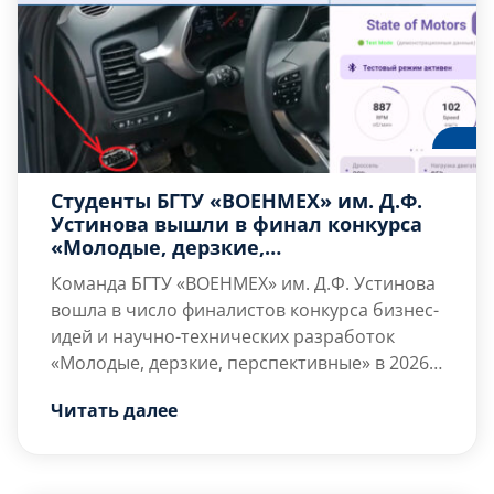
Студенты БГТУ «ВОЕНМЕХ» им. Д.Ф.
Устинова вышли в финал конкурса
«Молодые, дерзкие,
перспективные» с проектом
Команда БГТУ «ВОЕНМЕХ» им. Д.Ф. Устинова
интеллектуальной диагностики
вошла в число финалистов конкурса бизнес-
автомобилей
идей и научно-технических разработок
«Молодые, дерзкие, перспективные» в 2026
году.
Студенты представили
проект State of
Читать далее
Motors
– мобильное приложение, которое
анализирует техническое состояние
автомобиля и помогает водителю снижать