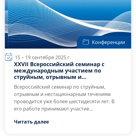
Конференции
15 – 19 сентября 2025 г.
XXVII Всероссийский семинар с
международным участием по
струйным, отрывным и
нестационарным течениям
Всероссийский семинар по струйным,
отрывным и нестационарным течениям
проводится уже более шестидесяти лет. В
его работе принимают участие
образовательные, проектные, научно-
Читать далее
исследовательские и промышленные
организации, занимающиеся