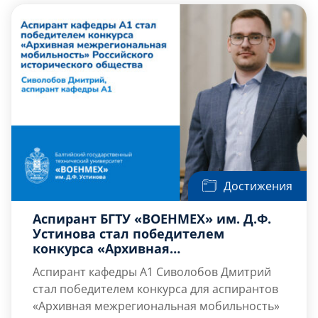
расходы на эксплуатацию.
Над проектом работает команда студентов:
—
Глеб Выдашенко
, группа А321С ;
—
Константин Сидоров
, группа А321С;
—
Максим […]
Достижения
Аспирант БГТУ «ВОЕНМЕХ» им. Д.Ф.
Устинова стал победителем
конкурса «Архивная
межрегиональная мобильность»
Аспирант кафедры А1
Сиволобов Дмитрий
стал победителем конкурса для аспирантов
«Архивная межрегиональная мобильность»