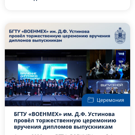
Мероприятие было посвящено развитию
области подготовки инженерных кадров и
взаимодействия вуза с индустриальным
реализации совместных научно-технических
партнером.
проектов. Особое внимание было уделено
вопросам […]
Церемония
БГТУ «ВОЕНМЕХ» им. Д.Ф. Устинова
провёл торжественную церемонию
вручения дипломов выпускникам