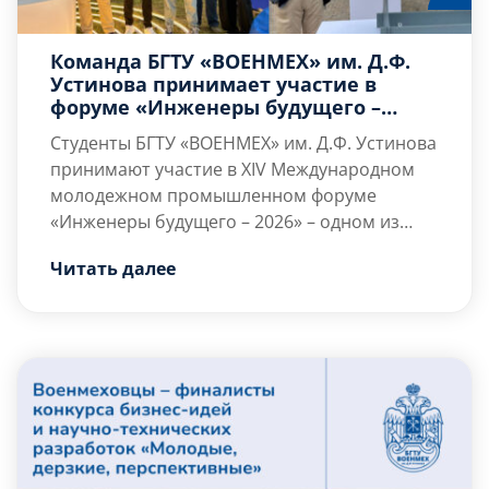
Команда БГТУ «ВОЕНМЕХ» им. Д.Ф.
Устинова принимает участие в
форуме «Инженеры будущего –
2026»
Студенты БГТУ «ВОЕНМЕХ» им. Д.Ф. Устинова
принимают участие в
XIV Международном
молодежном промышленном форуме
«Инженеры будущего – 2026»
– одном из
крупнейших мероприятий страны,
Читать далее
объединяющем молодых инженеров,
ученых, студентов и представителей
ведущих промышленных предприятий.
Форум проходит с 23 июня по 3 июля в
Тульской области и становится площадкой
для обмена опытом, профессионального
развития и реализации […]