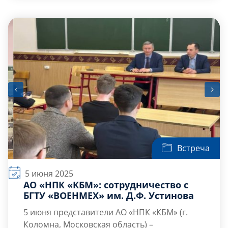
фундаментальными и прикладными
проблемами механики жидкости, газа и
плазмы. XXVII Всероссийский (с
международным участием) семинар по
струйным, отрывным и нестационарным
течениям будет проведен 15 сентября – 19
сентября 2025 года […]
Встреча
5 июня 2025
АО «НПК «КБМ»: сотрудничество с
БГТУ «ВОЕНМЕХ» им. Д.Ф. Устинова
5 июня представители АО «НПК «КБМ» (г.
Коломна, Московская область) –