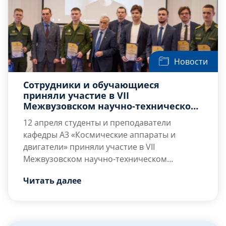
Новости
Сотрудники и обучающиеся
приняли участие в VII
Межвузовском научно-техническом
студенческом семинаре
12 апреля студенты и преподаватели
кафедры А3 «Космические аппараты и
двигатели» приняли участие в VII
Межвузовском научно-техническом
студенческом семинаре «Инновационная
В рамках мероприятия представили доклады
Читать далее
деятельность молодёжи в космической
наши обучающиеся:
отрасли», посвящённом Дню космонавтики.
— Тимощук Егор Андреевич (А3М11);
— Грищенко Константин Антонович (А324Б);
— Ельцов Егор Александрович (А333Б).