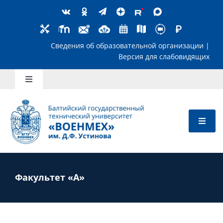
Skip
to
content
Сведения об образовательной организ
Версия для слабов
Toggle
Navigation
Школьникам
Абитуриентам
Студентам
Факультет «А»
Преподавателям