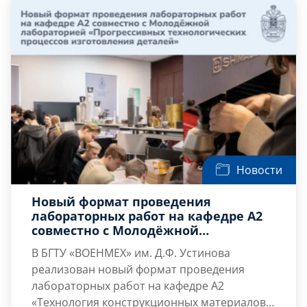
Также с докладами выступили курсанты ВКА
им. Можайского, военнослужащие ВИТ […]
Новости
Новый формат проведения
лабораторных работ на кафедре А2
совместно с Молодёжной
лабораторией «Прогрессивных
В БГТУ «ВОЕНМЕХ» им. Д.Ф. Устинова
технологических процессов
реализован новый формат проведения
изготовления деталей»
лабораторных работ на кафедре А2
«Технология конструкционных материалов и