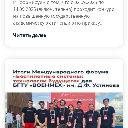
Информируем о том, что с
02.09.2025 по
14.09.2025 (включительно)
проходит конкурс
на повышенную государственную
академическую стипендию по приказу
Министерства образования и науки
Для участия в конкурсном отборе
Читать далее
Российской Федерации от 27 декабря 2016 г.
необходимо обучаться на оценки «хорошо»
№ 1663.
и «отлично» два и более семестров, а также
проявить себя в следующих направлениях:
— учебном (два […]