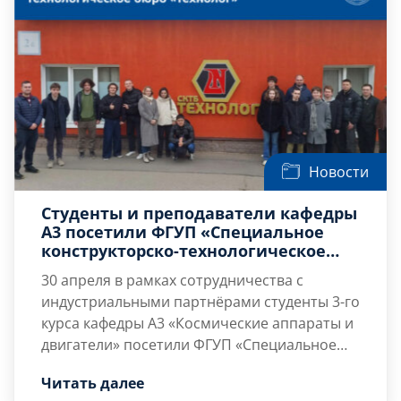
Всего на конкурс поступило более 6000
заявок, поддержку получили лишь 800
соискателей. Ключевым критерием отбора,
как и в предыдущие годы, является
соответствие тематики научной работы
приоритетам […]
Новости
Студенты и преподаватели кафедры
А3 посетили ФГУП «Специальное
конструкторско-технологическое
бюро «Технолог»
30 апреля в рамках сотрудничества с
индустриальными партнёрами студенты 3-го
курса кафедры А3 «Космические аппараты и
двигатели» посетили ФГУП «Специальное
конструкторско-технологическое бюро
Читать далее
«Технолог».
В ходе визита учащимся были