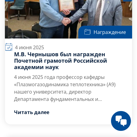
Награждение
4 июня 2025
М.В. Чернышов был награжден
Почетной грамотой Российской
академии наук
4 июня 2025 года
профессор кафедры
«Плазмогазодинамика теплотехника» (А9)
нашего университета, директор
Департамента фундаментальных и
поисковых исследований М.В. Чернышов
Награждение в Президиуме РАН произвел
Читать далее
был награжден Почетной грамотой
председатель Комиссии РАН по техногенной
Российской академии наук «за творческий
безопасности, член-корреспондент РАН, […]
вклад в осуществление Пилотного проекта
по поддержанию надёжности, живучести и