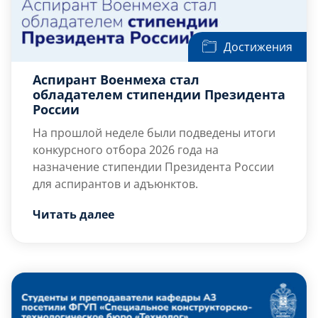
Достижения
Аспирант Военмеха стал
обладателем стипендии Президента
России
На прошлой неделе были подведены итоги
конкурсного отбора 2026 года на
назначение стипендии Президента России
для аспирантов и адъюнктов.
Читать далее
Одним из победителей
конкурса стал
Абу Фадда Тарек
Мухаммадович,
аспирант БГТУ
«ВОЕНМЕХ» им. Д.Ф. Устинова!