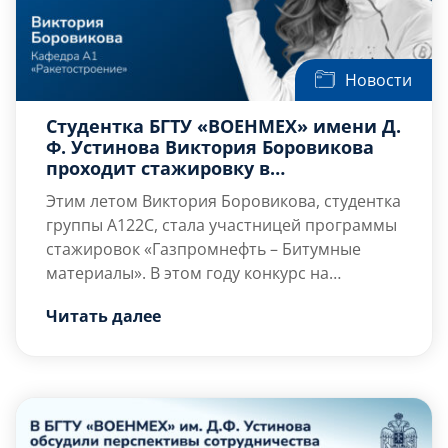
Новости
Студентка БГТУ «ВОЕНМЕХ» имени Д.
Ф. Устинова Виктория Боровикова
проходит стажировку в
«Газпромнефть – Битумные
Этим летом Виктория Боровикова, студентка
материалы»
группы А122С, стала участницей программы
стажировок «Газпромнефть – Битумные
материалы». В этом году конкурс на
программу составил 22 человека на место. В
Читать далее
течение двух месяцев стажёры работают
над реальными бизнес-задачами под
руководством опытных наставников.
Практика проходит в научно-
исследовательском центре, коммерческом
блоке, управлении логистики,