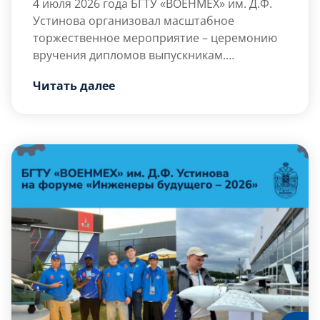
4 июля 2026 года
БГТУ «ВОЕНМЕХ» им. Д.Ф.
Устинова организовал масштабное
торжественное мероприятие – церемонию
вручения дипломов выпускникам.
Традиционно церемония собрала
Разделить радость момента с выпускниками
Читать далее
выпускников всех факультетов и
собрались почётные гости, руководство и
образовательных подразделений вуза.
преподаватели […]
Яркое событие, знаменующее завершение
важного жизненного этапа для студентов,
прошло на площадке отеля «Azimut».