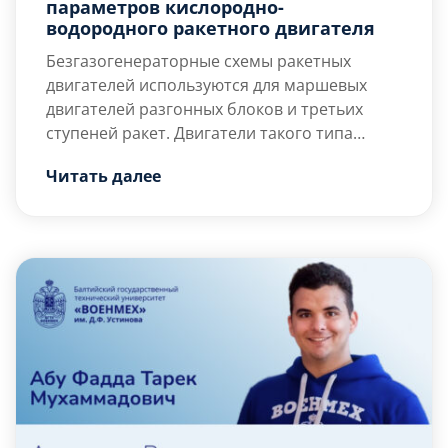
параметров кислородно-
водородного ракетного двигателя
Безгазогенераторные схемы ракетных
двигателей используются для маршевых
двигателей разгонных блоков и третьих
ступеней ракет. Двигатели такого типа
работают исключительно на криогенных
Читать далее
компонентах топлива и имеют высокий
удельный импульс тяги, что определяет их
эффективность. В зависимости от
применяемых топлив, удельный импульс
тяги варьируется в диапазоне 3500-3700 м/с
для топливной пары «кислород+метан» и
4400-4700 м/с для пары […]