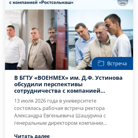
подразделениях цифрового развития и
дорожного строительства. В […]
Встреча
В БГТУ «ВОЕНМЕХ» им. Д.Ф. Устинова
обсудили перспективы
сотрудничества с компанией
«Ростсельмаш»
13 июля 2026 года в университете
состоялась рабочая встреча ректора
Александра Евгеньевича Шашурина
с
генеральным директором компании
«Ростсельмаш», выпускником Военмеха
В ходе деловой встречи стороны обсудили
Читать далее
Александром Михайловичем Виноградовым
перспективы дальнейшего сотрудничества в
.