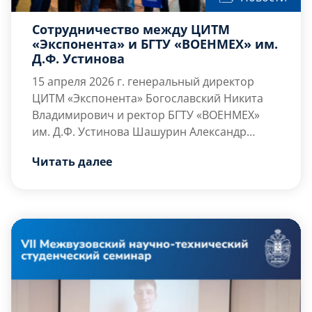
Сотрудничество между ЦИТМ
«Экспонента» и БГТУ «ВОЕНМЕХ» им.
Д.Ф. Устинова
15 апреля 2026 г. генеральный директор
ЦИТМ «Экспонента» Богославский Никита
Владимирович и ректор БГТУ «ВОЕНМЕХ»
им. Д.Ф. Устинова Шашурин Александр
Евгеньевич подписали соглашение о
На протяжении нескольких десятилетий
Читать далее
сотрудничестве между организациями. В
российские […]
ближайшее время на факультете «А»
Ракетно-космическая техника в учебный
процесс будет внедрено программное
обеспечение «Engee» – российская среда
математических вычислений и
динамического моделирования.