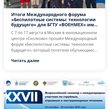
Итоги Международного форума
«Беспилотные системы: технологии
будущего» для БГТУ «ВОЕНМЕХ» им.
Д.Ф. Устинова
С 7 по 17 августа в Москве в инновационном
центре «Сколково» прошёл Международный
форум «Беспилотные системы: технологии
будущего», который посетили обучающиеся
и сотрудники БГТУ «ВОЕНМЕХ» им. Д.Ф.
Форум посетил ректор БГТУ «ВОЕНМЕХ» им.
Читать далее
Устинова.
Д.Ф. Устинова Александр Евгеньевич
Шашурин и принял участие в проектной
сессии по гражданско-военной
деятельности будущего.
В Международном форуме «Беспилотные
системы: технологии будущего» также […]