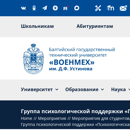
Skip
to
content
Школьникам
Абитуриентам
Университет
Образование
Наука
Группа психологической поддержки «
Home
Мероприятия
Мероприятия для студентов
Группа психологической поддержки «Психологическа