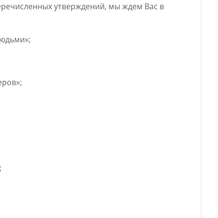
перечисленных утверждений, мы ждем Вас в
людьми»;
еров»;
;