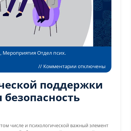
в
,
Мероприятия Отдел псих.
к
//
Комментарии
отключены
записи
Группа
ической поддержки
психологической
поддержки
 безопасность
«Психологическая
безопасность
личности»
 том числе и психологической важный элемент