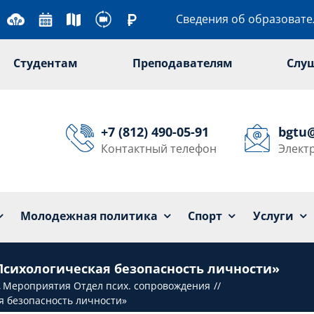
Сведения об образоват
Студентам
Преподавателям
Слу
+7 (812) 490-05-91
bgtu
Контактный телефон
Элект
Университет
Образование
Наука
Мол
Молодежная политика
Спорт
Услуги
Психологическая безопасность личности»
Мероприятия Отдел псих. сопровождения
я безопасность личности»