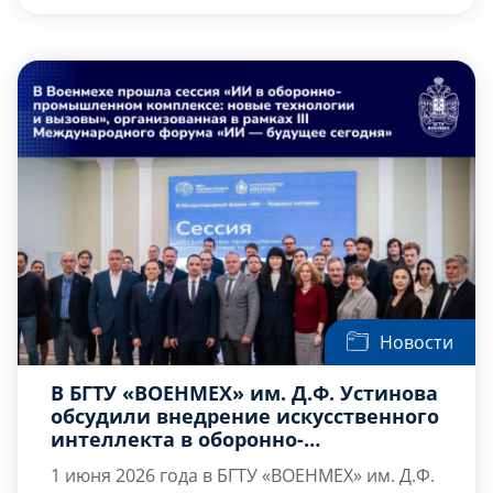
Всероссийской научно-практической
инженерия и интеллектуальные системы».
конференции студенческого научного
По итогам конференции четыре доклада
общества «Мечниковские чтения – 2026».
наших студентов были отмечены […]
Новости
В БГТУ «ВОЕНМЕХ» им. Д.Ф. Устинова
обсудили внедрение искусственного
интеллекта в оборонно-
промышленный комплекс
1 июня 2026 года в БГТУ «ВОЕНМЕХ» им. Д.Ф.