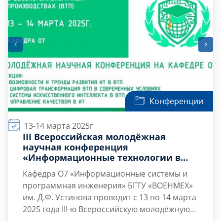
Конференции
13-14 марта 2025г
III Всероссийская молодёжная
научная конференция
«Информационные технологии в
высокотехнологичных
Кафедра О7 «Информационные системы и
производствах (ВТП)»
программная инженерия» БГТУ «ВОЕНМЕХ»
им. Д.Ф. Устинова проводит
с 13 по 14 марта
2025 года
III-ю Всероссийскую молодёжную
научную конференцию «Информационные
Приглашаем к участию в конференции