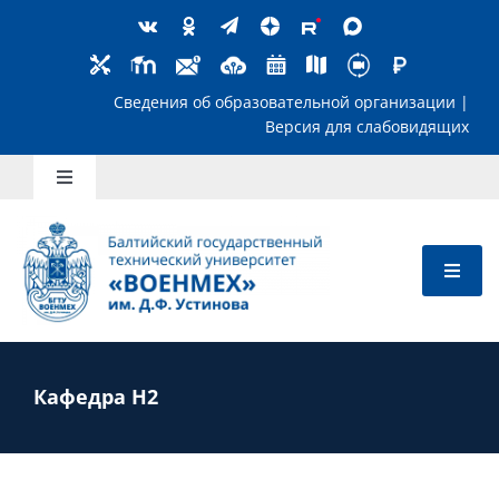
Skip
to
content
Сведения об образовательной организ
Версия для слабов
Toggle
Navigation
Школьникам
Абитуриентам
Студентам
Кафедра Н2
Преподавателям