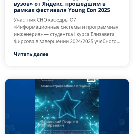
вузов» от Яндекс, прошедшим в
рамках фестиваля Young Con 2025
Участник СНО кафедры О7
«Информационные системы и программная
инженерия» — студентка I курса Елизавета
Фирсова в завершении 2024/2025 учебного
года прошла в финал Всероссийского
25 июня 2025 года в Москве успешно
Читать далее
турнира по программированию «Баттл
прошел фестиваль Young Con 2025 […]
вузов» и приняла в нем активное участие на
ровне с 200 участниками из 45 вузов страны.