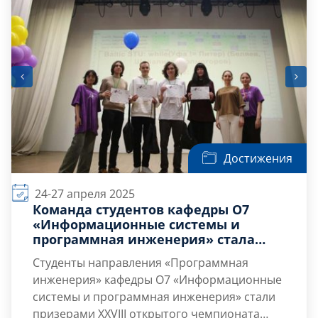
Достижения
24-27 апреля 2025
Команда студентов кафедры О7
«Информационные системы и
программная инженерия» стала
призером XXVIII открытого
Студенты направления «Программная
чемпионата Урала по спортивному
инженерия» кафедры О7 «Информационные
программированию
системы и программная инженерия» стали
призерами XXVIII открытого чемпионата