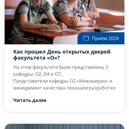
Приём 2024
Как прошел День открытых дверей
факультета «О»?
На этом факультете были представлены 3
кафедры: О2, О4 и О7.
Представители кафедры О2 «Инжиниринг и
менеджмент качества» показали разработки
студентов в области освоения БПЛА.
Читать далее
Предметной областью кафедры О2 являются
конструкторско-технологические аспекты
Через кафедру О4 «Физика» проходят все
приборостроения, включая электронику и
студенты технических специальностей и […]
радиоэлектронику. По этой причине