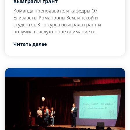
выиграли грант
Команда преподавателя кафедры О7
Елизаветы Романовны Землянской и
студентов 3-го курса выиграла грант и
получила заслуженное внимание в
Российских СМИ.
Российские студенты представили
Читать далее
мобильное приложение, позволяющее
отслеживать регулярность ухода за
полостью рта, в том числе чистки зубов,
принятия препаратов и визитов к
стоматологу. Решение поможет молодым
людям формировать здоровые привычки
для профилактики кариеса и других
заболеваний, […]