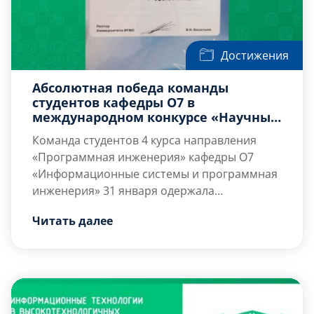
Достижения
Абсолютная победа команды
студентов кафедры О7 в
международном конкурсе «Научные
кейсы»
Команда студентов 4 курса направления
«Программная инженерия» кафедры О7
«Информационные системы и программная
инженерия»
31 января
одержала
абсолютную победу в международном
Международный конкурс «Научные кейсы»
Читать далее
конкурсе «Научные кейсы», который
проводился в рамках пятьдесят четвертой
проходил в университете ИТМО.
(LIV) научной и учебно-методической
конференции университета ИТМО в период
с 1 ноября 2024 г. по 31 января 2025 […]