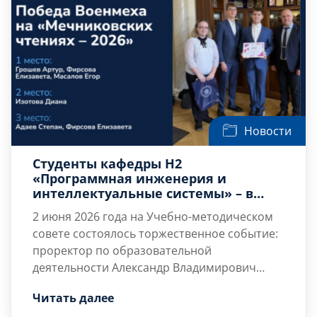
Новости
Студенты кафедры Н2
«Программная инженерия и
интеллектуальные системы» – в
числе победителей «Мечниковских
2 июня 2026 года на Учебно-методическом
чтений – 2026»
совете состоялось торжественное событие:
проректор по образовательной
деятельности
Александр Владимирович
Суслин
Активное участие в форуме приняли
поздравил студентов, добившихся
Читать далее
высоких результатов на 99-ой
студенты кафедры Н2 «Программная