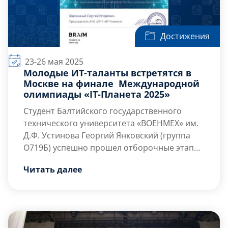
Достижения
23-26 мая 2025
Молодые ИТ-таланты встретятся в
Москве на финале Международной
олимпиады «IT-Планета 2025»
Студент Балтийского государственного
технического университета «ВОЕНМЕХ» им.
Д.Ф. Устинова Георгий Янковский (группа
О719Б) успешно прошел отборочные этапы
Международной олимпиады «IT-Планета
Международная олимпиада «IT-Планета» (it-
Читать далее
2025» и вышел в финал! Итоговые испытания
planet.org) — это практико-
пройдут с 23 по 26 мая 2025 года в Москве на
ориентированное соревнование,
базе РТУ МИРЭА.
направленное на выявление и поддержку
талантливых студентов […]