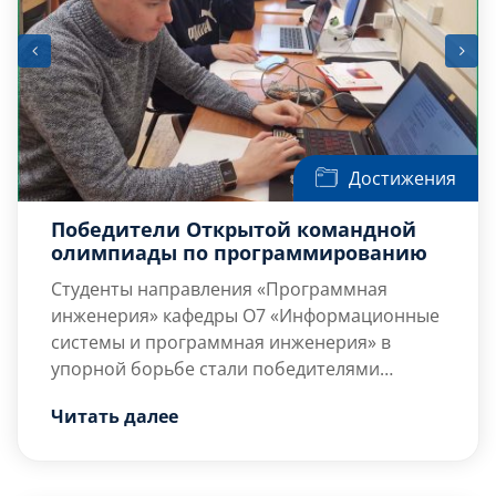
Достижения
Победители Открытой командной
олимпиады по программированию
Студенты направления «Программная
инженерия» кафедры О7 «Информационные
системы и программная инженерия» в
упорной борьбе стали победителями
Открытой командной олимпиады по
Две команды студентов направлений
Читать далее
программированию (г. Тула), в которой 30
кафедры О7 «Информационные системы и
ноября участвовали (онлайн) пять команд
программная инженерия», а также
нашего вуза.
направлений кафедр И4 «Радиоэлектронные