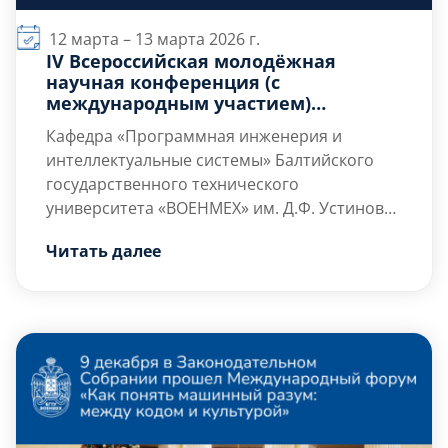
12 марта – 13 марта 2026 г.
IV Всероссийская молодёжная
научная конференция (с
международным участием)
«Информационные технологии в
Кафедра «Программная инженерия и
высокотехнологичных
интеллектуальные системы» Балтийского
производствах (ВТП)»
государственного технического
университета «ВОЕНМЕХ» им. Д.Ф. Устинова
проводит
Цель конференции
12
—
13 марта 2026 года
–
обмен […]
IV-ю
Читать далее
Всероссийскую молодёжную научную
конференцию (с международным участием)
«
Информационные технологии в
высокотехнологичных
производствах
(ВТП)
».
Приглашаем к участию в конференции
студентов, аспирантов, молодых ученых и
преподавателей, а также представителей
предприятий и организаций.