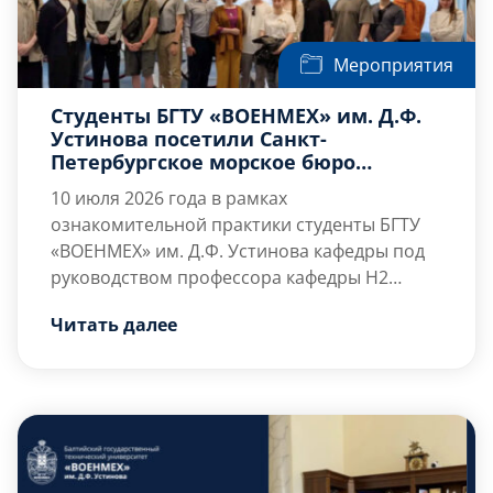
Мероприятия
Студенты БГТУ «ВОЕНМЕХ» им. Д.Ф.
Устинова посетили Санкт-
Петербургское морское бюро
машиностроения «Малахит»
10 июля 2026 года в рамках
ознакомительной практики студенты БГТУ
«ВОЕНМЕХ» им. Д.Ф. Устинова кафедры под
руководством профессора кафедры Н2
«Программная инженерия и
Студенты познакомились с историей
Читать далее
интеллектуальные системы» М.С. Смирновой
предприятия, […]
посетили Санкт-Петербургское морское
бюро машиностроения «Малахит» — одно
из ведущих российских конструкторских
бюро в области проектирования морской
техники, включая суда с атомными
энергетическими установками.