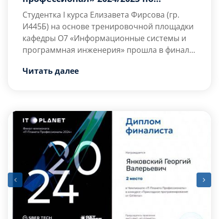
направлению «Программирование и
Студентка I курса Елизавета Фирсова (гр.
информационные технологии»
И445Б) на основе тренировочной площадки
кафедры О7 «Информационные системы и
программная инженерия» прошла в финал
Всероссийской олимпиады студентов «Я —
Всероссийская олимпиада студентов «Я —
Читать далее
профессионал» в 2024/2025 учебном году в
профессионал» является одной из массовых
категории «Бакалавриат» по направлению
площадок проверки знаний и навыков,
«Программирование и информационные
развития […]
технологии».