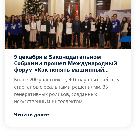
9 декабря в Законодательном
Собрании прошел Международный
форум «Как понять машинный
разум: между кодом и культурой»
Более 200 участников, 40+ научных работ, 5
стартапов с реальными решениями, 35
генеративных роликов, созданных
искусственным интеллектом.
Студенты кафедры Н2 «Программная
Читать далее
инженерия и инновационные системы»
Грошев Артур (О729Б) , Колмогоров Михаил
(О729Б), Кузнецов Никита (О745Б), Лукьянов