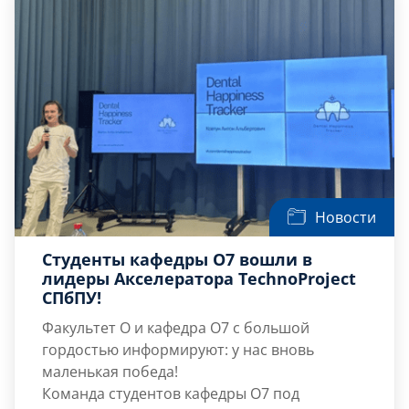
выпускники востребованы практически во
всех сферах промышленности!
Новости
Студенты кафедры О7 вошли в
лидеры Акселератора TechnoProject
СПбПУ!
Факультет О и кафедра О7 с большой
гордостью информируют: у нас вновь
маленькая победа!
Команда студентов кафедры О7 под