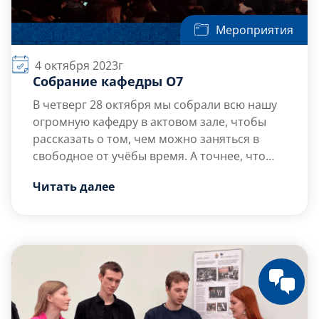
Мероприятия
4 октября 2023г
Собрание кафедры О7
В четверг 28 октября мы собрали всю нашу
огромную кафедру в актовом зале, чтобы
рассказать о том, чем можно заняться в
свободное от учёбы время. А точнее, что
такое наука, почему это не скучно и с чем её
Открывал наше мероприятие декан
Читать далее
едят!
факультета О Матвеев Пётр Владимирович.
Признавайтесь, кто ответил на вопрос «Что
такое наука»?
С […]