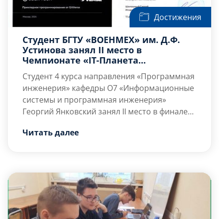
Достижения
Студент БГТУ «ВОЕНМЕХ» им. Д.Ф.
Устинова занял II место в
Чемпионате «IT-Планета
Профессионалы 2024»
Студент 4 курса направления «Программная
инженерия» кафедры О7 «Информационные
системы и программная инженерия»
Георгий Янковский занял II место в финале
Чемпионата «IT-Планета Профессионалы
Чемпионат «IT-Планета […]
Читать далее
2024» в конкурсе «Прикладное
программирование от GitVerse», который
проходил очно в г. Москва с 12 по 13
декабря на площадке главного офиса
«Сбербанк Технологии».