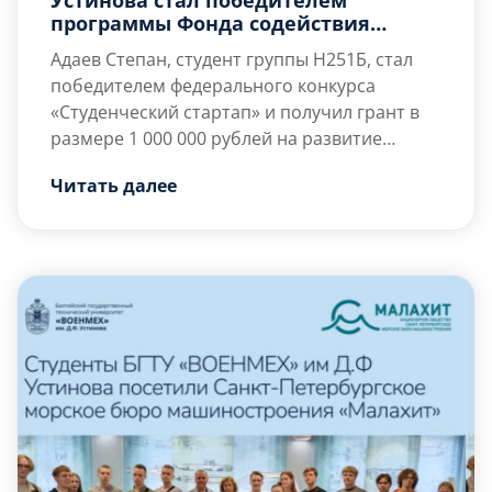
программы Фонда содействия
инновациям «Студенческий
Адаев Степан,
студент группы Н251Б, стал
стартап»
победителем федерального конкурса
«Студенческий стартап» и получил грант в
размере
1 000 000 рублей
на развитие
собственного проекта.
Научный руководитель – старший
Читать далее
преподаватель кафедры Н2
Гульнара
Ахмановна Наурусова
.
Проект представляет собой
интеллектуальную образовательную
платформу для подготовки к ОГЭ […]