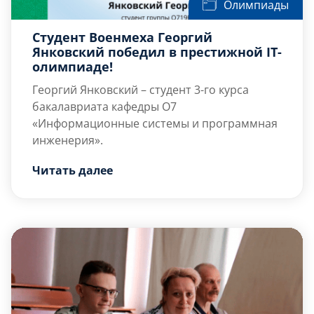
Олимпиады
Студент Военмеха Георгий
Янковский победил в престижной IT-
олимпиаде!
Георгий Янковский – студент 3-го курса
бакалавриата кафедры О7
«Информационные системы и программная
инженерия».
С 23 по 27 мая он принимал участие в
Читать далее
итоговом этапе V Международной
олимпиады в сфере информационных
технологий «IT-Планета 2024» в
Архангельске.
Данное соревнование проводится при
поддержке Министерства науки и высшего
образования Российской Федерации, а
также Министерства цифрового развития,
связи и массовых коммуникаций […]