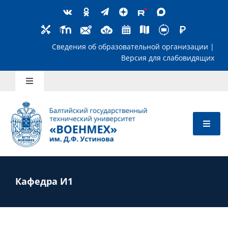
Skip
to
content
Сведения об образовательной организ
Версия для слабов
Toggle
Navigation
Школьникам
Абитуриентам
Студентам
Кафедра И1
Преподавателям