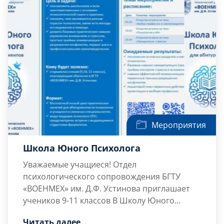
Мероприятия
Школа Юного Психолога
Уважаемые учащиеся! Отдел
психологического сопровождения БГТУ
«ВОЕНМЕХ» им. Д.Ф. Устинова приглашает
учеников 9-11 классов В Школу Юного
Психолога для абитуриентов
Цель и задачи:
Читать далее