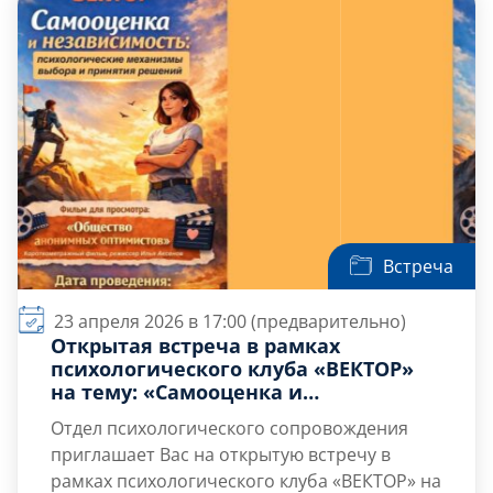
кино станет инструментом для
исследования себя и стратегий поведения в
конфликте.
Встреча
23 апреля 2026 в 17:00 (предварительно)
Открытая встреча в рамках
психологического клуба «ВЕКТОР»
на тему: «Самооценка и
независимость: психологические
Отдел психологического сопровождения
механизмы выбора и принятий
приглашает Вас на открытую встречу в
решений»
рамках психологического клуба «ВЕКТОР» на