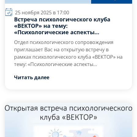
25 ноября 2025 в 17:00
Встреча психологического клуба
«ВЕКТОР» на тему:
«Психологические аспекты
культурного обмена»
Отдел психологического сопровождения
приглашает Вас на открытую встречу в
рамках психологического клуба «ВЕКТОР» на
тему: «Психологические аспекты
культурного обмена», на которой Вы
Цель встречи
– сформировать
Читать далее
сможете получить больше знаний о
психологическую готовность к
собственной личности, применяя
межкультурному взаимодействию, с учетом
креативные и проективные
личного опыта путешествий и его […]
психологические упражнения для
осмысления опыта межкультурного
взаимодействия.