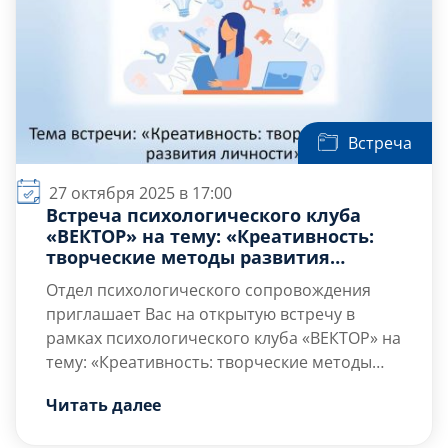
Встреча
27 октября 2025 в 17:00
Встреча психологического клуба
«ВЕКТОР» на тему: «Креативность:
творческие методы развития
личности»
Отдел психологического сопровождения
приглашает Вас на открытую встречу в
рамках психологического клуба «ВЕКТОР» на
тему: «Креативность: творческие методы
развития личности», на которой Вы сможете
Цель встречи — активизация
Читать далее
получить больше знаний о собственной
внутриличностных ресурсов через
личности через креативные и проективные
использование творческих психологических