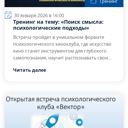
Тренинг
30 января 2026 в 16:00
Тренинг на тему: «Поиск смысла:
психологические подходы»
Встреча пройдет в уникальном формате
психологического киноклуба, где искусство
кино станет инструментом для глубокого
самопознания, научит распознавать свои
истинные мотивы и освоить техники
Цель тренинга — развитие навыков
Читать далее
осознанного выбора в сложных жизненных
саморефлексии и системы ценностей с
ситуациях.
помощью психологических методов.
Целевая группа: студенты.
Количество участников: от 8 до 10 человек.
Задачи:
Выявить базовые убеждения, которые
определяют наши […]