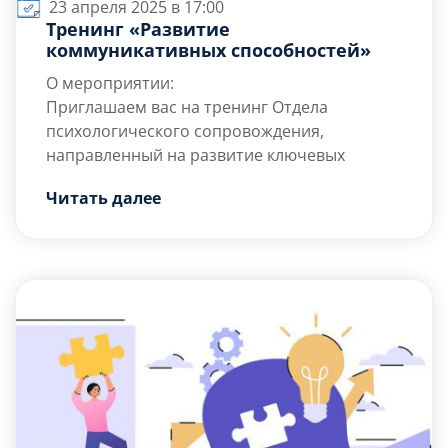
23 апреля 2025 в 17:00
Тренинг «Развитие
коммуникативных способностей»
О мероприятии:
Приглашаем вас на тренинг Отдела
психологического сопровождения,
направленный на развитие ключевых
навыков эффективного общения! За одно
Читать далее
занятие вы освоите практические
Что вы получите?
инструменты, которые помогут улучшить
Научитесь устанавливать контакт в
ваши коммуникативные способности и
различных ситуациях общения;
достичь большего успеха в общении с
Развить способность к эмпатии и
окружающими.
пониманию невербальных сигналов;
Освоите техники […]