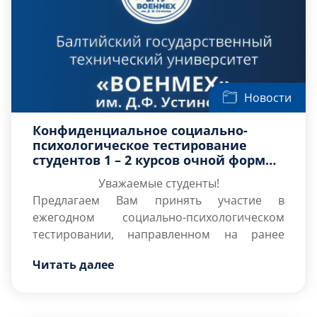
Новости
Конфиденциальное социально-
психологическое тестирование
студентов 1 – 2 курсов очной формы
обучения
Уважаемые студенты!
Предлагаем Вам принять участие в
ежегодном социально-психологическом
тестировании, направленном на ранее
выявление степени рискогенности
Читать далее
социально-психологических условий
По всем интересующим вопросам
повышенной вероятности вовлечения
относительно процедуры проведения
обучающихся в зависимое поведение и
социально-психологического тестирования