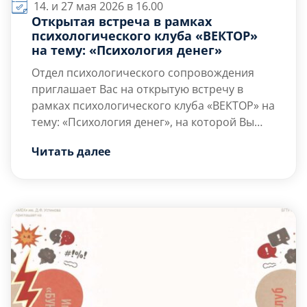
14. и 27 мая 2026 в 16.00
Открытая встреча в рамках
психологического клуба «ВЕКТОР»
на тему: «Психология денег»
Отдел психологического сопровождения
приглашает Вас на открытую встречу в
рамках психологического клуба «ВЕКТОР» на
тему: «Психология денег», на которой Вы
сможете исследовать психологические
Читать далее
аспекты восприятия и отношения к деньгам,
выявить собственные финансовые
установки и убеждения, а также развить
навыки финансовой грамотности. Вы
узнаете, какие бессознательные сценарии
мешают накоплению и приумножению
средств, как детские травмы и […]