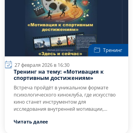
Тренинг
27 февраля 2026 в 16:30
Тренинг на тему: «Мотивация к
спортивным достижениям»
Встреча пройдёт в уникальном формате
психологического киноклуба, где искусство
кино станет инструментом для
исследования внутренней мотивации,
прояснения личных ценностей и разработки
Цель тренинга — развитие внутренней
Читать далее
практических шагов к регулярным занятиям
мотивации для занятий спортом и ведения
спортом и активному образу жизни.
активного образа жизни.