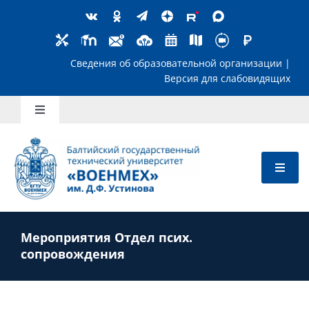
Skip
to
content
Сведения об образовательной организ
Версия для слабов
Toggle
Navigation
Школьникам
Абитуриентам
Мероприятия Отдел псих.
Студентам
сопровождения
Преподавателям