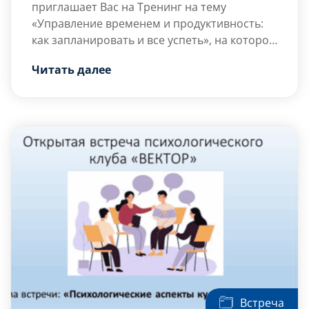
приглашает Вас на Тренинг на тему
«Управление временем и продуктивность:
как запланировать и все успеть», на котором
Вы сможете получить больше знаний об
Цель тренинга — развитие навыков
Читать далее
управлении временем, применяя
самоуправления, постановки целей и
креативные и проективные
планирования.
психологические упражнения для
Задачи тренинга:
повышения личной продуктивности, и
Освоить и […]
достижения баланса в жизни.
Встреча