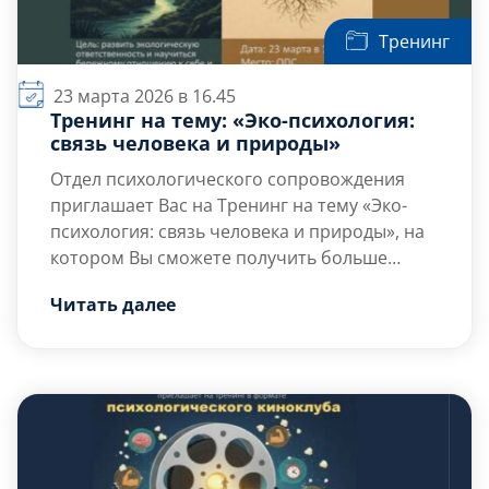
Тренинг
23 марта 2026 в 16.45
Тренинг на тему: «Эко-психология:
связь человека и природы»
Отдел психологического сопровождения
приглашает Вас на Тренинг на тему «Эко-
психология: связь человека и природы», на
котором Вы сможете получить больше
знаний о том какие именно
Цель тренинга — развитие экологической
Читать далее
психологические механизмы стоят за
ответственности через осознание […]
нашим потребительским поведением и
почему привычка «брать, не отдавая» часто
дублируется в отношениях с самим собой и
другими людьми.