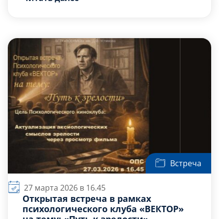
познакомить школьников и всех
заинтересованных с основами
психологической науки и практики.
показать, чем занимаются разные
отрасли психологии, какие есть методы
исследования и помощи.
развить базовые практические навыки:
управление вниманием и стрессом,
простые приёмы […]
Встреча
27 марта 2026 в 16.45
Открытая встреча в рамках
психологического клуба «ВЕКТОР»
на тему: «Путь к зрелости»