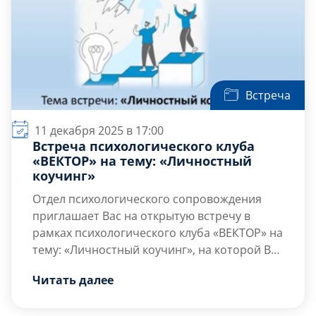
Встреча
11 декабря 2025 в 17:00
Встреча психологического клуба
«ВЕКТОР» на тему: «Личностный
коучинг»
Отдел психологического сопровождения
приглашает Вас на открытую встречу в
рамках психологического клуба «ВЕКТОР» на
тему: «Личностный коучинг», на которой Вы
сможете получить больше знаний о
Цель встречи — развитие навыков
Читать далее
собственной личности, применяя
личностного брендирования в
креативные и проективные
профессиональной деятельности.