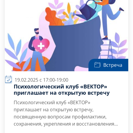
оптимизации умственной
деятельности;
Практики поддержания ментального
здоровья в […]
Встреча
19.02.2025 с 17:00-19:00
Психологический клуб «ВЕКТОР»
приглашает на открытую встречу
Психологический клуб «ВЕКТОР»
приглашает на открытую встречу,
посвященную вопросам профилактики,
сохранения, укрепления и восстановления
психологического здоровья.
Цель встречи:
открытый диалог участников