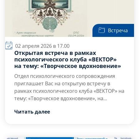
Встреча
02 апреля 2026 в 17.00
Открытая встреча в рамках
психологического клуба «ВЕКТОР»
на тему: «Творческое вдохновение»
Отдел психологического сопровождения
приглашает Вас на открытую встречу в
рамках психологического клуба «ВЕКТОР» на
тему: «Творческое вдохновение», на
котором Вы сможете раскрыть собственный
Встреча пройдёт в уникальном формате
Читать далее
творческий потенциал и научиться
психологического киноклуба, где искусство
находить ресурсы для самовыражения даже
кино станет инструментом для
в условиях усталости и рутины.
исследования творчества и вдохновения.
Цель встречи
— […]