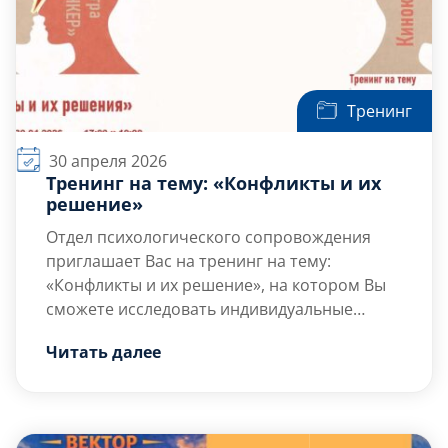
Тренинг
30 апреля 2026
Тренинг на тему: «Конфликты и их
решение»
Отдел психологического сопровождения
приглашает Вас на тренинг на тему:
«Конфликты и их решение», на котором Вы
сможете исследовать индивидуальные
реакции на спорные ситуации и
Цель тренинга — обсуждение
Читать далее
разработать конкретные шаги на пути к
психологических […]
конструктивному взаимодействию.
Встреча пройдёт в уникальном формате
психологического киноклуба, где искусство