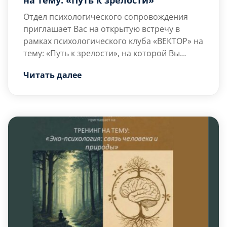
Отдел психологического сопровождения
приглашает Вас на открытую встречу в
рамках психологического клуба «ВЕКТОР» на
тему: «Путь к зрелости», на которой Вы
сможете получить больше знаний о том, как
Встреча пройдёт в уникальном формате
Читать далее
распознавать признаки эмоциональной
психологического киноклуба, где искусство
незрелости у себя и других, а также освоите
кино станет инструментом для […]
ключевые критерии зрелой личности.