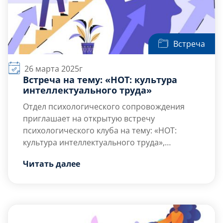
Встреча
26 марта 2025г
Встреча на тему: «НОТ: культура
интеллектуального труда»
Отдел психологического сопровождения
приглашает на открытую встречу
психологического клуба на тему: «НОТ:
культура интеллектуального труда»,
посвященную знакомству с методами
Цели и задачи встречи:
Читать далее
эффективной организации
Овладение методами организации
интеллектуальной деятельности, развитию
интеллектуального пространства;
навыков самоорганизации и повышению
Знакомство с техниками управления
личностной эффективности.
потоком информации;
Овладение инструментами для