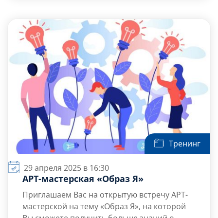
психологические упражнения.
методов.
Задачи встречи:
Определить понятие креативности и
показать, как она влияет […]
Тренинг
29 апреля 2025 в 16:30
АРТ-мастерская «Образ Я»
Приглашаем Вас на открытую встречу АРТ-
мастерской на тему «Образ Я», на которой
Вы сможете получить больше знаний о