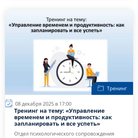
психологические упражнения для
Задачи встречи:
личностного брендирования в
Осознать суть и необходимость
профессиональной деятельности.
личностного бренда […]
Тренинг
08 декабря 2025 в 17:00
Тренинг на тему: «Управление
временем и продуктивность: как
запланировать и все успеть»
Отдел психологического сопровождения