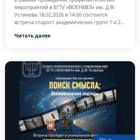
мероприятий в БГТУ «ВОЕНМЕХ» им. Д.Ф.
Устинова 18.02.2026 в 14:00 состоится
встреча старост академических групп 1 и 2
курса с врачом психиатром-наркологом из
Место проведения мероприятия: 318
Читать далее
СПБ ГБУЗ «Городская наркологическая
аудитория Главного корпуса.
больница» по вопросам профилактики
С уважением, Отдел психологического
незаконного потребления наркотических
сопровождения.
средств и психотропных веществ.