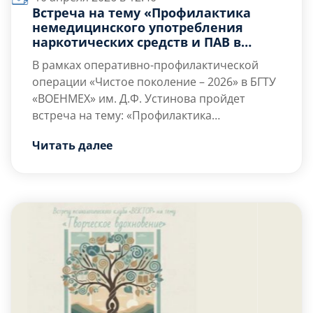
Встреча на тему «Профилактика
немедицинского употребления
наркотических средств и ПАВ в
молодежной среде»
В рамках оперативно-профилактической
операции «Чистое поколение – 2026» в БГТУ
«ВОЕНМЕХ» им. Д.Ф. Устинова пройдет
встреча на тему: «Профилактика
немедицинского употребления
На встрече будут освещены следующие
Читать далее
наркотических средств и ПАВ в молодежной
вопросы:
среде»
Что такое психоактивные вещества
(ПАВ) и как они влияют на центральную
нервную систему человека;
Разнообразие форм зависимого
поведения в молодёжной среде;
Психологические […]