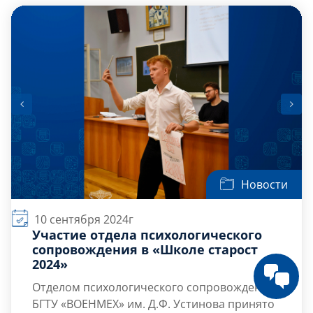
ресурсных систем у студентов нашего ВУЗа.
Вы можете обратиться к ведущему
психологу
Отдела психологического
сопровождения […]
Новости
10 сентября 2024г
Участие отдела психологического
сопровождения в «Школе старост
2024»
Отделом психологического сопровождения
БГТУ «ВОЕНМЕХ» им. Д.Ф. Устинова принято