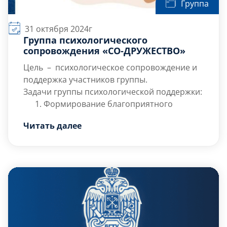
Группа
31 октября 2024г
Группа психологического
сопровождения «СО-ДРУЖЕСТВО»
Цель
– психологическое сопровождение и
поддержка участников группы.
Задачи группы психологической поддержки:
Формирование благоприятного
психологического климата, обмен
Читать далее
между участниками уникальным
эмоциональным опытом и поддержкой;
Целевая группа:
Помощь в процессе адаптации к
студенты.
Количество участников:
ситуации обучения в Вузе;
от 5 до 10 человек.
Ожидаемые результаты:
Поиск и развитие личностных ресурсов
В результате […]
для со-владания с различными
ситуациями в жизни.