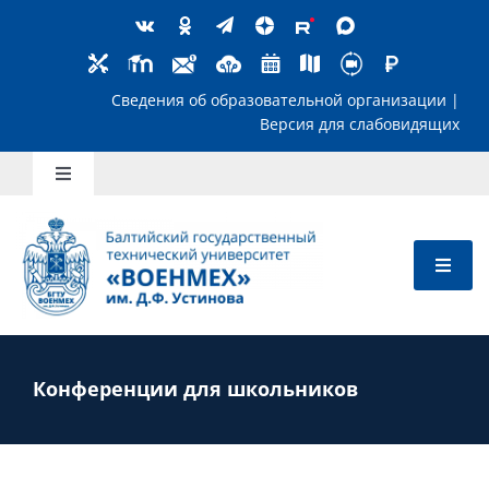
Skip
to
content
Сведения об образовательной организ
Версия для слабов
Toggle
Navigation
Школьникам
Абитуриентам
Студентам
Конференции для школьников
Преподавателям