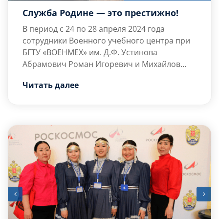
Служба Родине — это престижно!
В период с 24 по 28 апреля 2024 года
сотрудники Военного учебного центра при
БГТУ «ВОЕНМЕХ» им. Д.Ф. Устинова
Абрамович Роман Игоревич и Михайлов
Илия Андреевич посетили
В период своего пребывания в г. Нижний
Читать далее
общеобразовательные учреждения г.
Тагил сотрудники посетили 6 школ:
Нижний Тагил Свердловской области и
Муниципальное бюджетное
встретились с учениками старших классов.
общеобразовательное учреждение
среднюю […]