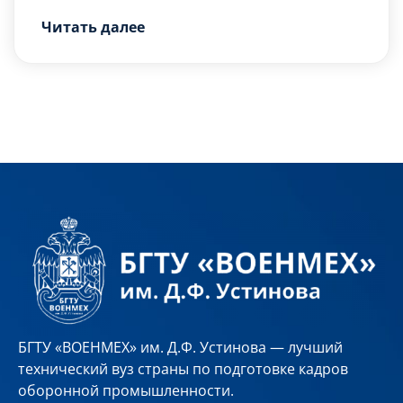
перспективным областям знаний.
К участию допускаются учащиеся 9-11
Читать далее
классов, а также учащиеся по программам
среднего профессионального образования.
В 2023 году работы принимались по
следующим секциям:
Секция «Математика»;
Секция «Физика»;
Секция «Информатика и
программирование»;
Секция «Технические науки»;
Секция […]
БГТУ «ВОЕНМЕХ» им. Д.Ф. Устинова — лучший
технический вуз страны по подготовке кадров
оборонной промышленности.