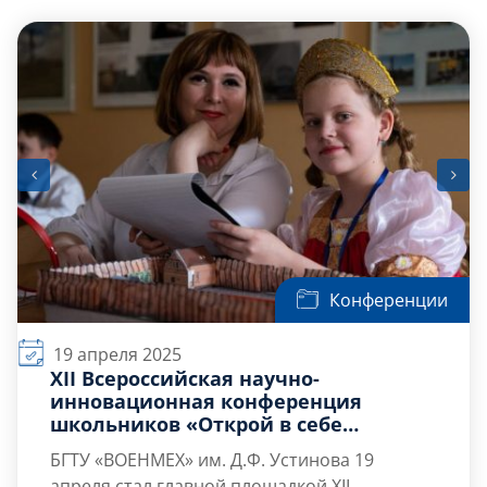
Слушателям
Партнерам
НИОКР
Конференции
19 апреля 2025
XII Всероссийская научно-
инновационная конференция
школьников «Открой в себе
учёного» прошла в Военмехе
БГТУ «ВОЕНМЕХ» им. Д.Ф. Устинова 19
апреля стал главной площадкой XII