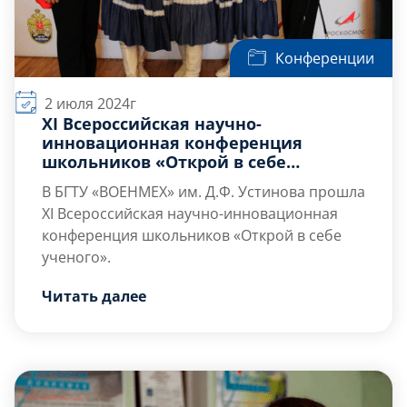
Конференции
2 июля 2024г
XI Всероссийская научно-
инновационная конференция
школьников «Открой в себе
ученого»
В БГТУ «ВОЕНМЕХ» им. Д.Ф. Устинова прошла
XI Всероссийская научно-инновационная
конференция школьников «Открой в себе
ученого».
Старт мероприятию был дан в актовом зале
Читать далее
университета в субботу, 20 апреля. На
открытии выступил ректор Военмеха
Константин Михайлович Иванов:
«Я с огромной радостью открываю эту
конференцию вместе с вами. Важно