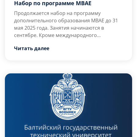
Набор по программе МВАЕ
Продолжается набор на программу
дополнительного образования МВАЕ до 31
мая 2025 года. Занятия начинаются в
сентябре. Кроме международного
российско-китайского сертификата выдается
Читать далее
российский Диплом о профессиональной
переподготовке в области экономики и
бизнеса. Подробнее