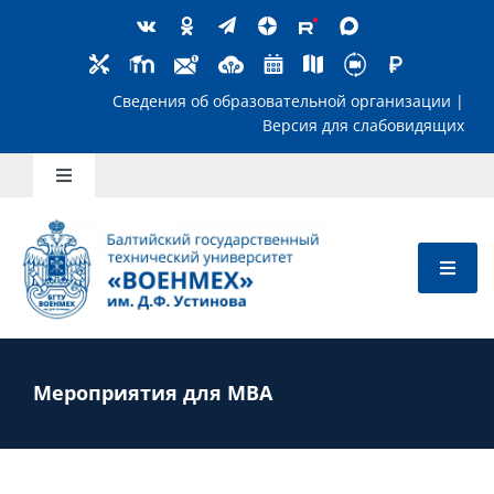
Skip
to
content
Сведения об образовательной организ
Версия для слабов
Toggle
Navigation
Школьникам
Абитуриентам
Студентам
Мероприятия для MBA
Преподавателям