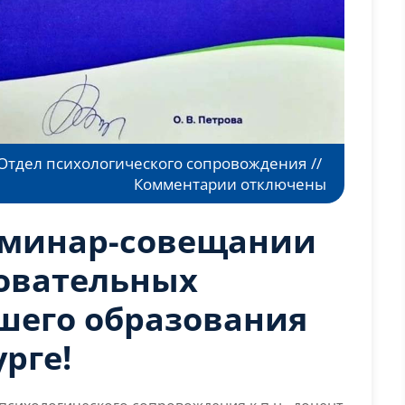
Отдел психологического сопровождения
//
к
Комментарии
отключены
записи
Всероссийский
еминар-совещании
семинар-
совещании
зовательных
психологов
шего образования
образовательных
организаций
рге!
высшего
образования
—