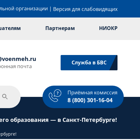
ельной организации
|
Версия для слабовидящих
шателям
Партнерам
НИОКР
@voenmeh.ru
Служба в БВС
ронная почта
Приёмная комиссия
одежная политика
Спорт
Услуги
8 (800) 301-16-04
о образования — в Санкт-Петербурге!
рбурге!