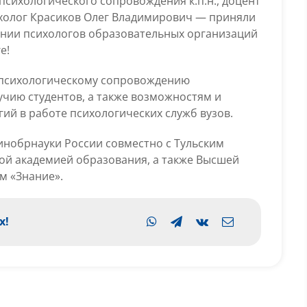
психологического сопровождения к.п.н., доцент
в
ихолог Красиков Олег Владимирович — приняли
Санкт-
ании психологов образовательных организаций
Петербурге!
е!
психологическому сопровождению
чию студентов, а также возможностям и
ий в работе психологических служб вузов.
нобрнауки России совместно с Тульским
ой академией образования, а также Высшей
м «Знание».
х!