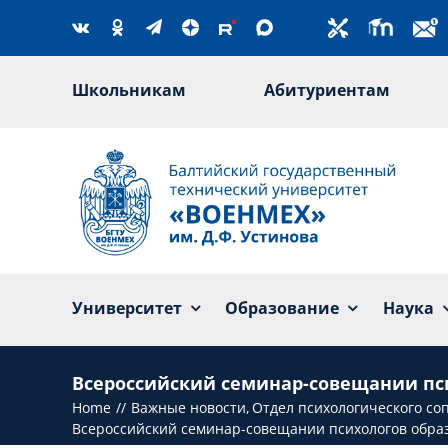
Skip
to
content
Школьникам
Абитуриентам
Университет
Образование
Наука
Всероссийский семинар-совещании пси
Home
Важные новости
Отдел психологического с
Всероссийский семинар-совещании психологов образ