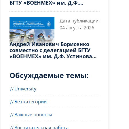
БГТУ «ВОЕНМЕХ» им. Д.Ф.
Устинова принял участие в
круглом столе «Иммерсивные
технологии в высшем
Дата публикации:
профессиональном
04 августа 2026
образовании» в рамках
развития инновационной
Андрей Иванович Борисенко
деятельности
совместно с делегацией БГТУ
«ВОЕНМЕХ» им. Д.Ф. Устинова
открыл космическую
экспозицию в Гатчинском музее
Обсуждаемые темы:
истории военной авиации
University
Без категории
Важные новости
Воспитательная работа