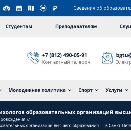
Сведения об образоват
Студентам
Преподавателям
Слу
+7 (812) 490-05-91
bgtu
Контактный телефон
Элект
Университет
Образование
Наука
Мол
Молодежная политика
Спорт
Услуги
хологов образовательных организаций высшег
опровождения
овательных организаций высшего образования — в Санкт-Пете