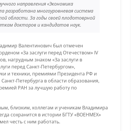
аучного направления «Экономика
ыла разработана многоуровневая система
той области. За годы своей плодотоврной
яткам докторов и кандидатов наук.
Владимир Валентинович был отмечен
рденом «За заслуги перед Отечеством» IV
в, нагрудным знаком «За заслуги в
луги перед Санкт‑Петербургом»,
уки и техники, премиями Президента РФ и
 Санкт‑Петербурга в области образования,
премией РАН за лучшую работу по
ым, близким, коллегам и ученикам Владимира
егда сохранится в истории БГТУ
«
ВОЕНМЕХ
»
имел честь с ним работать.