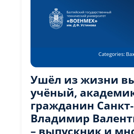
Categories:
Ва
Ушёл из жизни 
учёный, академи
гражданин Санкт‑
Владимир Валент
– выпускник и мн