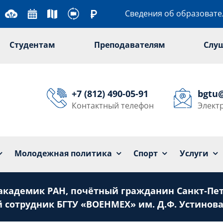
Сведения об образоват
Студентам
Преподавателям
Слу
+7 (812) 490-05-91
bgtu
Контактный телефон
Элект
Университет
Образование
Наука
Мол
Молодежная политика
Спорт
Услуги
кадемик РАН, почётный гражданин Санкт‑Пе
 сотрудник БГТУ «ВОЕНМЕХ» им. Д.Ф. Устинова