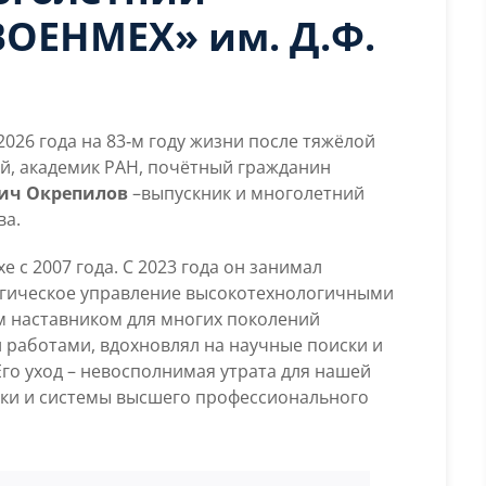
Санкт‑Петербурга
ВОЕНМЕХ» им. Д.Ф.
Владимир
Валентинович
Окрепилов
–
выпускник
026 года на 83‑м году жизни после тяжёлой
и
й, академик РАН, почётный гражданин
многолетний
ич Окрепилов
–выпускник и многолетний
сотрудник
ва.
БГТУ
«ВОЕНМЕХ»
 с 2007 года. С 2023 года он занимал
им.
егическое управление высокотехнологичными
Д.Ф.
 наставником для многих поколений
Устинова.
 работами, вдохновлял на научные поиски и
Его уход – невосполнимая утрата для нашей
уки и системы высшего профессионального