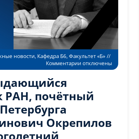
жные новости
,
Кафедра Б6
,
Факультет «Б»
//
к
Комментарии
отключены
записи
Ушёл
выдающийся
из
жизни
к РАН, почётный
выдающийся
Петербурга
учёный,
академик
инович Окрепилов
РАН,
почётный
оголетний
гражданин