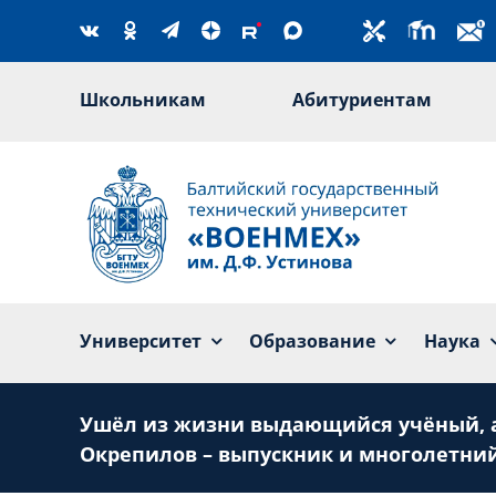
Skip
to
content
Школьникам
Абитуриентам
Университет
Образование
Наука
Ушёл из жизни выдающийся учёный, а
Окрепилов – выпускник и многолетний