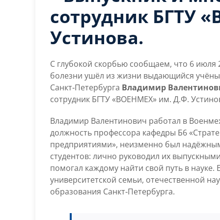
сотрудник БГТУ «
Устинова.
С глубокой скорбью сообщаем, что 6 июля 2
болезни ушёл из жизни выдающийся учёны
Санкт‑Петербурга
Владимир Валентинов
сотрудник БГТУ
«
ВОЕНМЕХ
»
им. Д.Ф. Устино
Владимир Валентинович работал в Военмехе
должность профессора кафедры Б6 «Страт
предприятиями», неизменно был надёжным
студентов: лично руководил их выпускными
помогал каждому найти свой путь в науке. 
университетской семьи, отечественной на
образования Санкт‑Петербурга.