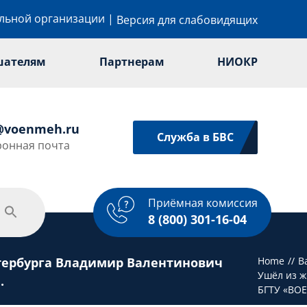
ельной организации
|
Версия для слабовидящих
шателям
Партнерам
НИОКР
@voenmeh.ru
Служба в БВС
ронная почта
Приёмная комиссия
одежная политика
Спорт
Услуги
8 (800) 301-16-04
тербурга Владимир Валентинович
Home
В
Ушёл из ж
.
БГТУ «ВОЕ